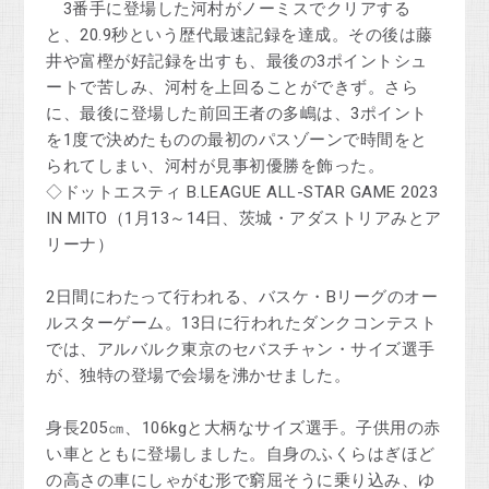
3番手に登場した河村がノーミスでクリアする
と、20.9秒という歴代最速記録を達成。その後は藤
井や富樫が好記録を出すも、最後の3ポイントシュ
ートで苦しみ、河村を上回ることができず。さら
に、最後に登場した前回王者の多嶋は、3ポイント
を1度で決めたものの最初のパスゾーンで時間をと
られてしまい、河村が見事初優勝を飾った。
◇ドットエスティ B.LEAGUE ALL-STAR GAME 2023
IN MITO（1月13～14日、茨城・アダストリアみとア
リーナ）
2日間にわたって行われる、バスケ・Bリーグのオー
ルスターゲーム。13日に行われたダンクコンテスト
では、アルバルク東京のセバスチャン・サイズ選手
が、独特の登場で会場を沸かせました。
身長205㎝、106kgと大柄なサイズ選手。子供用の赤
い車とともに登場しました。自身のふくらはぎほど
の高さの車にしゃがむ形で窮屈そうに乗り込み、ゆ