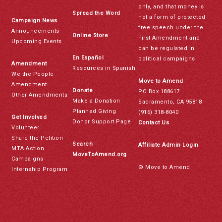
only, and that money is
Spread the Word
not a form of protected
Campaign News
free speech under the
Announcements
Online Store
First Amendment and
Upcoming Events
can be regulated in
En Español
political campaigns.
Amendment
Resources in Spanish
We the People
Move to Amend
Amendment
Donate
PO Box 188617
Other Amendments
Make a Donation
Sacramento, CA 95818
Planned Giving
(916) 318-8040
Get Involved
Donor Support Page
Contact Us
Volunteer
Share the Petition
Search
Affiliate Admin Login
MTA Action
MoveToAmend.org
Campaigns
© Move to Amend
Internship Program