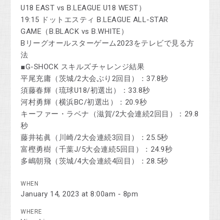
U18 EAST vs B.LEAGUE U18 WEST）
19:15 ドットエスティ B.LEAGUE ALL-STAR
GAME（B.BLACK vs B.WHITE）
Bリーグオールスターゲーム2023をテレビで見る方
法
■G-SHOCK スキルズチャレンジ結果
平尾充庸（茨城/2大会ぶり2回目）：37.8秒
須藤春輝（琉球U18/初選出）：33.8秒
河村勇輝（横浜BC/初選出）：20.9秒
キーファー・ラベナ（滋賀/2大会連続2回目）：29.8
秒
藤井祐眞（川崎/2大会連続3回目）：25.5秒
富樫勇樹（千葉J/5大会連続5回目）：24.9秒
多嶋朝飛（茨城/4大会連続4回目）：28.5秒
WHEN
January 14, 2023 at 8:00am - 8pm
WHERE