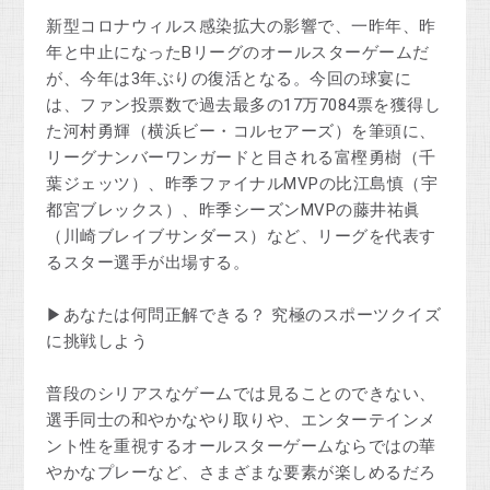
新型コロナウィルス感染拡大の影響で、一昨年、昨
年と中止になったBリーグのオールスターゲームだ
が、今年は3年ぶりの復活となる。今回の球宴に
は、ファン投票数で過去最多の17万7084票を獲得し
た河村勇輝（横浜ビー・コルセアーズ）を筆頭に、
リーグナンバーワンガードと目される富樫勇樹（千
葉ジェッツ）、昨季ファイナルMVPの比江島慎（宇
都宮ブレックス）、昨季シーズンMVPの藤井祐眞
（川崎ブレイブサンダース）など、リーグを代表す
るスター選手が出場する。
▶あなたは何問正解できる？ 究極のスポーツクイズ
に挑戦しよう
普段のシリアスなゲームでは見ることのできない、
選手同士の和やかなやり取りや、エンターテインメ
ント性を重視するオールスターゲームならではの華
やかなプレーなど、さまざまな要素が楽しめるだろ