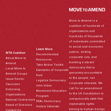
Move to Amend is a
coalition of hundreds of
organizations and
hundreds of thousands
of individuals committed
to social and economic
Learn More
justice, ending
MTA Coalition
Recommended
corporate rule, and
About Move to
Resources
building a vibrant
Amend
Take Action Toolkit
democracy that is
Local Move to
Examples of Corporate
genuinely accountable
Amend Groups
Rule
to the people, not
Issue/Sector
Legalize Democracy
corporate interests. We
Caucuses
Intro Video
call for an amendment
Endorsing
Movement Education
to the US Constitution to
Organizations
Program
unequivocally state that
National Codirectors
REAL Democracy
inalienable rights
Board of Directors
History Calendar
belong to human beings
Contact Us