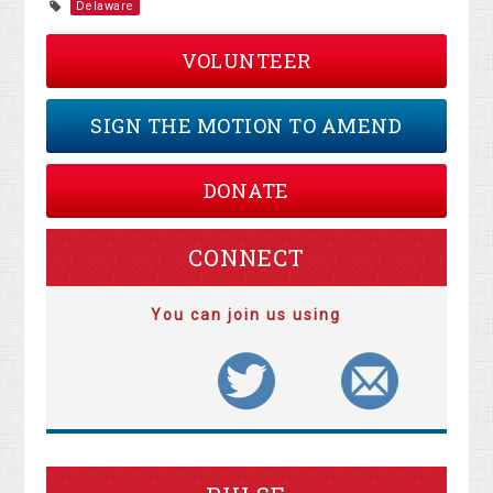
Delaware
VOLUNTEER
SIGN THE MOTION TO AMEND
DONATE
CONNECT
You can join us using