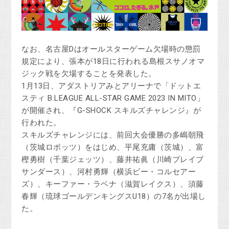
なお、名古屋Dはオールスターゲーム欠場時の懲罰
規定により、張本が18日に行われる島根スサノオマ
ジック戦を欠場することを発表した。
1月13日、アダストリアみとアリーナで「ドットエ
スティ B.LEAGUE ALL-STAR GAME 2023 IN MITO」
が開催され、『G-SHOCK スキルズチャレンジ』が
行われた。
スキルズチャレンジには、前回大会優勝の多嶋朝飛
（茨城ロボッツ）をはじめ、平尾充庸（茨城）、富
樫勇樹（千葉ジェッツ）、藤井祐眞（川崎ブレイブ
サンダース）、河村勇輝（横浜ビー・コルセアー
ズ）、キーファー・ラベナ（滋賀レイクス）、須藤
春輝（琉球ゴールデンキングスU18）の7名が出場し
た。