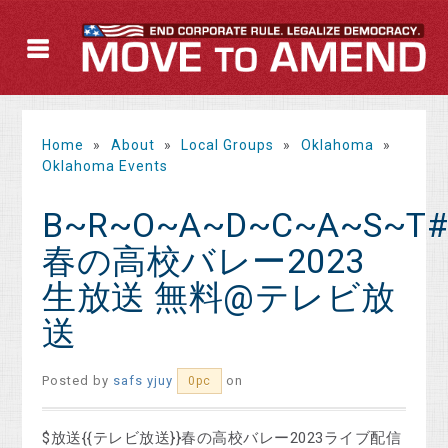
Home
»
About
»
Local Groups
»
Oklahoma
»
Oklahoma Events
B~R~O~A~D~C~A~S~T#
春の高校バレー2023
生放送 無料@テレビ放
送
Posted by
safs yjuy
on
0pc
$放送{{テレビ放送}}春の高校バレー2023ライブ配信