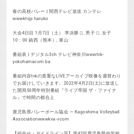
春の高校バレー | 関西テレビ放送 カンテレ
wwwktvjp haruko
大会4日目 1月7日（土） 準決勝 □…男子 □…女子
10：00 鎮西（熊本）; 東山
番組表 | デジタル3ch テレビ神奈川wwwtvk-
yokohamacom ba
番組内容tvkの貴重なLIVEアーカイブ映像を週替わり
でお届けしていきます。2022年4月2日(土)に放送し
た開局50周年特別番組『ライブ帝国 ザ・ファイナ
ル』で時間の都合上
鹿児島県バレーボール協会 — Kagoshima Volleyball
Associationwwwkva-vcom
【組合せ・ガイドライン等】第42回鹿児島県中学校