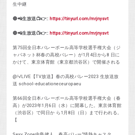
生中継
🔴📲生放送📺👉::
https://tinyurl.com/mrjnysvt
🔴📲生放送📺👉::
https://tinyurl.com/mrjnysvt
第75回全日本バレーボール高等学校選手権大会（ジ
ャパネット杯春の高校バレー）が1月4日から8 日に
かけて、東京体育館（東京都渋谷区）で開催される
@!√LIVE【TV放送】春の高校バレー2023 生放送放
送 school-educationeceuropaeu
第66回全日本バレーボール高等学校選手権大会（春
高）が2023年1月6日（水）に開幕した。東京体育館
（渋谷区）で同日か ら1月8日（日）まで行われる。
【
Sexy Zone中島健人、春高バレー“情熱キャスタ