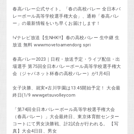
春高バレー公式サイト。「春の高校バレー 全日本バ
レーボール高等学校選手権大会」、通称「春高バレ
ー」の最新情報をいち早くお届けします！
!√テレビ放送【生NHK!!】春の高校バレー 生中継 生
放送 無料 wwwmovetoamendorg spri
春高バレー2023｜日程・放送予定・ライブ配信・出
場選手 第75回全日本バレーボール高等学校選手権大
会（ジャパネット杯春の高校バレー）が1月4日
女子決勝、就実×古川学園は13:45開始予定！ 大会最
終日(1/9 wwwgetsuvolleycom
「第74回全日本バレーボール高等学校選手権大会
（春高バレー）」大会最終日、東京体育館センター
コートにて男女決勝戦、計2試合が行われる。 【写
真】大会4日目、男女