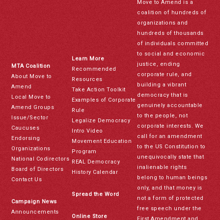
Move to Amend is a
coalition of hundreds of
organizations and
hundreds of thousands
of individuals committed
to social and economic
Learn More
justice, ending
MTA Coalition
Recommended
corporate rule, and
About Move to
Resources
building a vibrant
Amend
Take Action Toolkit
democracy that is
Local Move to
Examples of Corporate
genuinely accountable
Amend Groups
Rule
to the people, not
Issue/Sector
Legalize Democracy
corporate interests. We
Caucuses
Intro Video
call for an amendment
Endorsing
Movement Education
to the US Constitution to
Organizations
Program
unequivocally state that
National Codirectors
REAL Democracy
inalienable rights
Board of Directors
History Calendar
belong to human beings
Contact Us
only, and that money is
Spread the Word
not a form of protected
Campaign News
free speech under the
Announcements
Online Store
First Amendment and