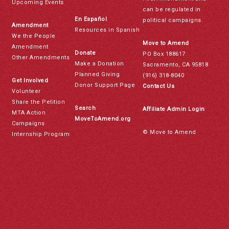
Upcoming Events
can be regulated in
En Español
political campaigns.
Amendment
Resources in Spanish
We the People
Move to Amend
Amendment
Donate
PO Box 188617
Other Amendments
Make a Donation
Sacramento, CA 95818
Planned Giving
(916) 318-8040
Get Involved
Donor Support Page
Contact Us
Volunteer
Share the Petition
Search
Affiliate Admin Login
MTA Action
MoveToAmend.org
Campaigns
© Move to Amend
Internship Program