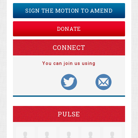
SIGN THE MOTION TO AMEND
DONATE
CONNECT
You can join us using
PULSE