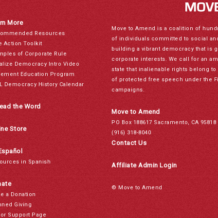
rn More
Move to Amend is a coalition of hund
ommended Resources
of individuals committed to social a
e Action Toolkit
building a vibrant democracy that is 
mples of Corporate Rule
corporate interests. We call for an a
alize Democracy Intro Video
state that inalienable rights belong 
ement Education Program
of protected free speech under the F
L Democracy History Calendar
campaigns.
ead the Word
Move to Amend
PO Box 188617 Sacramento, CA 95818
ine Store
(916) 318-8040
Contact Us
Español
ources in Spanish
Affiliate Admin Login
ate
© Move to Amend
e a Donation
nned Giving
or Support Page