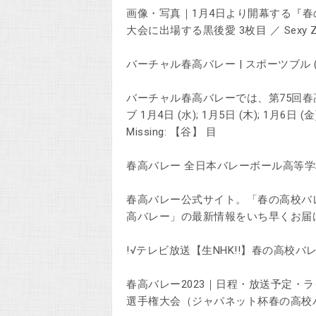
画像・写真｜1月4日より開幕する『春
大会に出場する黒後愛 3枚目 ／ Sexy
バーチャル春高バレー | スポーツブル (スポブル
バーチャル春高バレーでは、第75回春
ブ 1月4日 (水); 1月5日 (木); 1月6日 (金)
Missing: 【谷】 ‎目
春高バレー 全日本バレーボール高等学校選手権
春高バレー公式サイト。「春の高校バ
高バレー」の最新情報をいち早くお届
!√テレビ放送【生NHK!!】春の高校バレー 生
春高バレー2023｜日程・放送予定・
選手権大会（ジャパネット杯春の高校