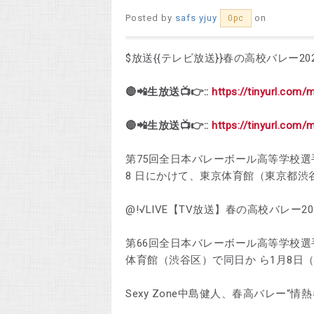
Posted by
safs yjuy
on
0pc
$放送{{テレビ放送}}春の高校バレー2
🔴📲生放送📺👉::
https://tinyurl.com/
🔴📲生放送📺👉::
https://tinyurl.com/
第75回全日本バレーボール高等学校選
8 日にかけて、東京体育館（東京都渋
@!√LIVE【TV放送】春の高校バレー2023 生
第66回全日本バレーボール高等学校選
体育館（渋谷区）で同日か ら1月8日
Sexy Zone中島健人、春高バレー“情熱キ