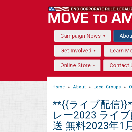
Campaign News
Abo
Get Involved
Learn M
Online Store
Contact 
Home
»
About
»
Local Groups
»
O
**{{ライブ配信
レー2023 ラ
送 無料2023年1