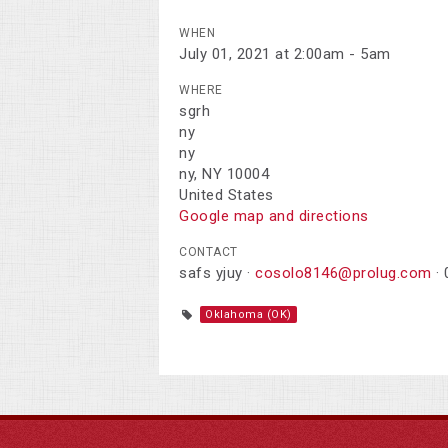
WHEN
July 01, 2021 at 2:00am - 5am
WHERE
sgrh
ny
ny
ny, NY 10004
United States
Google map and directions
CONTACT
safs yjuy ·
cosolo8146@prolug.com
· 
Oklahoma (OK)