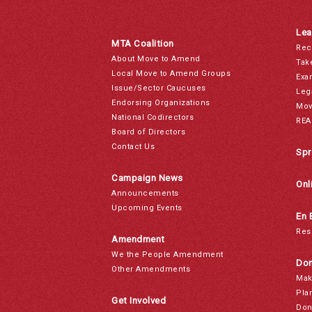
Lea
MTA Coalition
Rec
About Move to Amend
Tak
Local Move to Amend Groups
Exa
Issue/Sector Caucuses
Leg
Endorsing Organizations
Mov
National Codirectors
REA
Board of Directors
Contact Us
Spr
Campaign News
Onl
Announcements
Upcoming Events
En 
Res
Amendment
We the People Amendment
Don
Other Amendments
Mak
Pla
Get Involved
Don