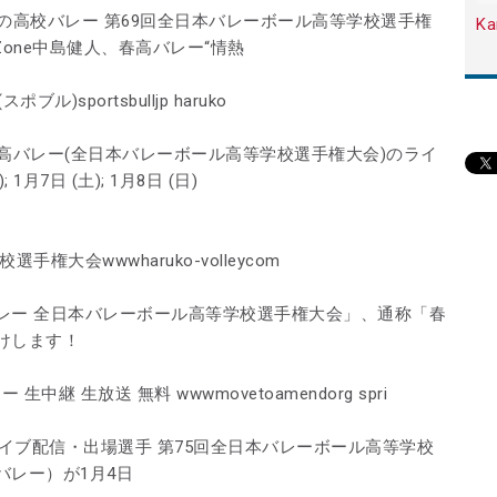
の高校バレー 第69回全日本バレーボール高等学校選手権
Ka
 Zone中島健人、春高バレー“情熱
)sportsbulljp haruko
高バレー(全日本バレーボール高等学校選手権大会)のライ
; 1月7日 (土); 1月8日 (日)
大会wwwharuko-volleycom
レー 全日本バレーボール高等学校選手権大会」、通称「春
けします！
中継 生放送 無料 wwwmovetoamendorg spri
ライブ配信・出場選手 第75回全日本バレーボール高等学校
バレー）が1月4日