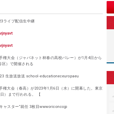
023ライブ配信生中継
mrjnysvt
mrjnysvt
手権大会（ジャパネット杯春の高校バレー）が1月4日から
谷区）で開催される
放送放送 school-educationeceuropaeu
手権大会（春高）が2023年1月6日（水）に開幕した。東京
（日）まで行われる。 【
ャスター”就任 3枚目wwworiconcojp