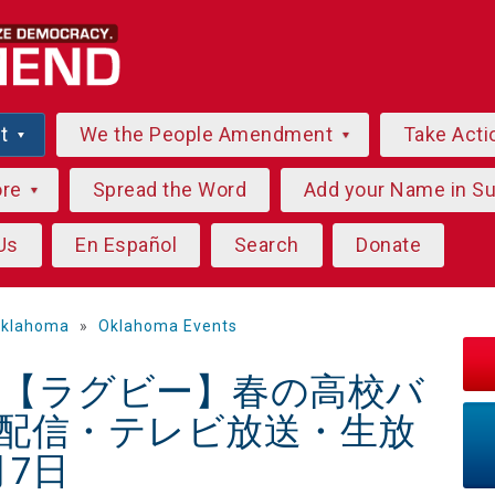
ut
We the People Amendment
Take Acti
ore
Spread the Word
Add your Name in S
Us
En Español
Search
Donate
klahoma
»
Oklahoma Events
}}*【ラグビー】春の高校バ
イブ配信・テレビ放送・生放
月7日