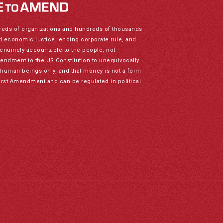
reds of organizations and hundreds of thousands
nd economic justice, ending corporate rule, and
genuinely accountable to the people, not
mendment to the US Constitution to unequivocally
to human beings only, and that money is not a form
irst Amendment and can be regulated in political