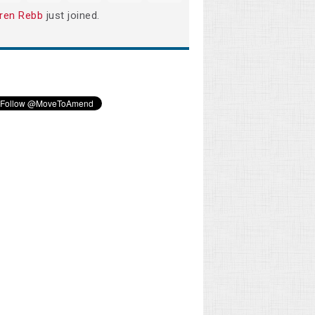
ren Rebb
just joined.