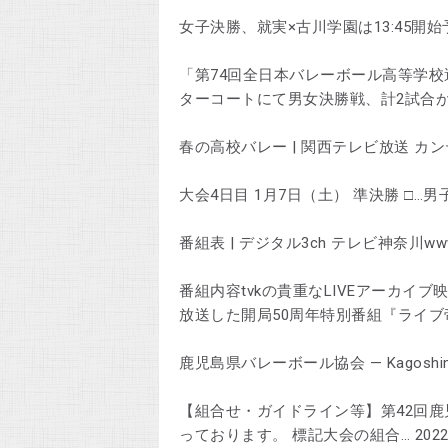
女子決勝、就実×古川学園は13:45開始予定！ 
「第74回全日本バレーボール高等学
ターコートにて男女決勝戦、計2試合が
春の高校バレー | 関西テレビ放送 カンテレw
大会4日目 1月7日（土） 準決勝 □…男子
番組表 | デジタル3ch テレビ神奈川wwwtv
番組内容tvkの貴重なLIVEアーカイブ
放送した開局50周年特別番組『ライブ
鹿児島県バレーボール協会 — Kagoshima Vol
【組合せ・ガイドライン等】第42回鹿
っております。 標記大会の組合… 2022年