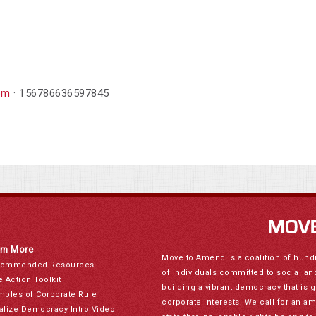
om
· 156786636597845
rn More
Move to Amend is a coalition of hund
ommended Resources
of individuals committed to social a
e Action Toolkit
building a vibrant democracy that is 
mples of Corporate Rule
corporate interests. We call for an a
alize Democracy Intro Video