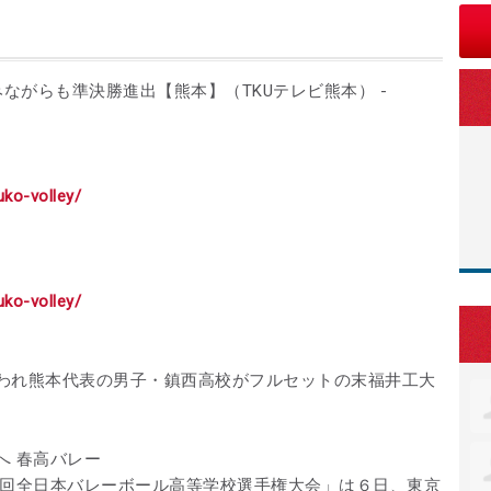
ながらも準決勝進出【熊本】（TKUテレビ熊本） -
ruko-volley/
ruko-volley/
われ熊本代表の男子・鎮西高校がフルセットの末福井工大
へ 春高バレー
５回全日本バレーボール高等学校選手権大会」は６日、東京