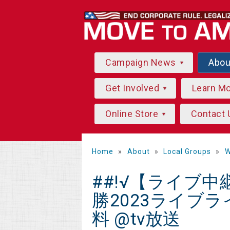
Campaign News
Abo
Get Involved
Learn M
Online Store
Contact 
Home
»
About
»
Local Groups
»
W
##!√【ライブ
勝2023ライブラ
料 @tv放送