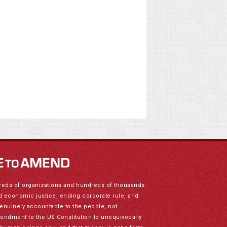
reds of organizations and hundreds of thousands
nd economic justice, ending corporate rule, and
genuinely accountable to the people, not
mendment to the US Constitution to unequivocally