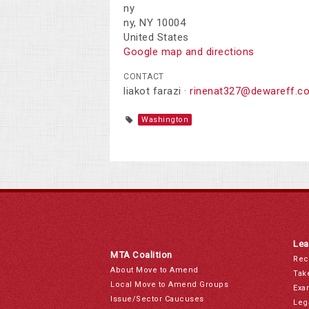
ny
ny, NY 10004
United States
Google map and directions
CONTACT
liakot farazi ·
rinenat327@dewareff.c
Washington
Lea
MTA Coalition
Rec
About Move to Amend
Tak
Local Move to Amend Groups
Exa
Issue/Sector Caucuses
Leg