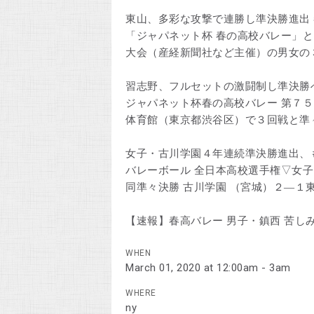
東山、多彩な攻撃で連勝し準決勝進出 春
「ジャパネット杯 春の高校バレー」
大会（産経新聞社など主催）の男女の
習志野、フルセットの激闘制し準決勝へ 
ジャパネット杯春の高校バレー 第７
体育館（東京都渋谷区）で３回戦と準
女子・古川学園４年連続準決勝進出、
バレーボール 全日本高校選手権▽女
同準々決勝 古川学園 （宮城）２―１
【速報】春高バレー 男子・鎮西 苦し
WHEN
March 01, 2020 at 12:00am - 3am
WHERE
ny