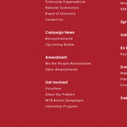
Endorsing Organizations
Mov
National Codirectors
REA
Board of Directors
Contact Us
Spr
Campaign News
Onl
Announcements
Upcoming Events
En 
Res
Amendment
We the People Amendment
Don
Other Amendments
Mak
Pla
Get Involved
Don
Volunteer
Share the Petition
Sea
MTA Action Campaigns
Internship Program