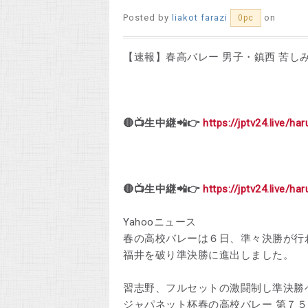
Posted by
liakot farazi
on
0pc
【速報】春高バレー 男子・鎮西 苦しみ
🔴📺生中継📲👉
https://jptv24.live/ha
🔴📺生中継📲👉
https://jptv24.live/ha
Yahooニュース
春の高校バレーは６日、準々決勝が行
福井を破り準決勝に進出しました。
習志野、フルセットの激闘制し準決勝
ジャパネット杯春の高校バレー 第７