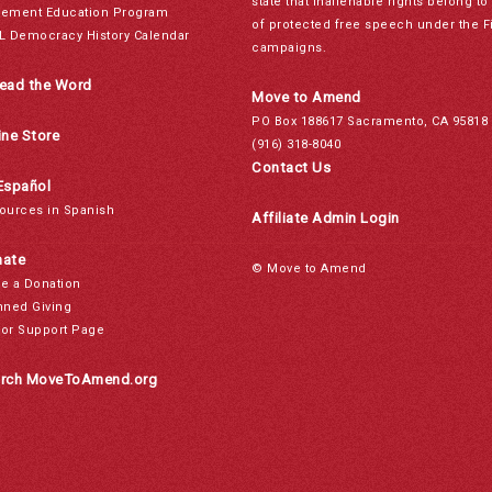
state that inalienable rights belong 
ement Education Program
of protected free speech under the F
L Democracy History Calendar
campaigns.
ead the Word
Move to Amend
PO Box 188617 Sacramento, CA 95818
ine Store
(916) 318-8040
Contact Us
Español
ources in Spanish
Affiliate Admin Login
ate
© Move to Amend
e a Donation
nned Giving
or Support Page
rch MoveToAmend.org