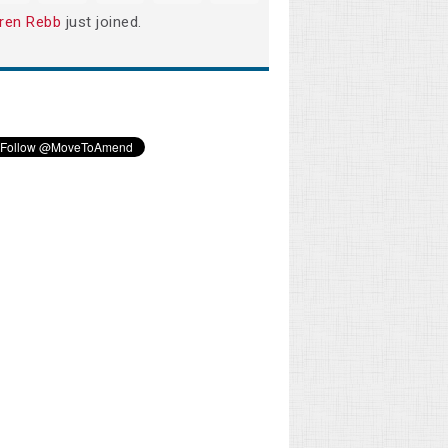
ren Rebb
just joined.