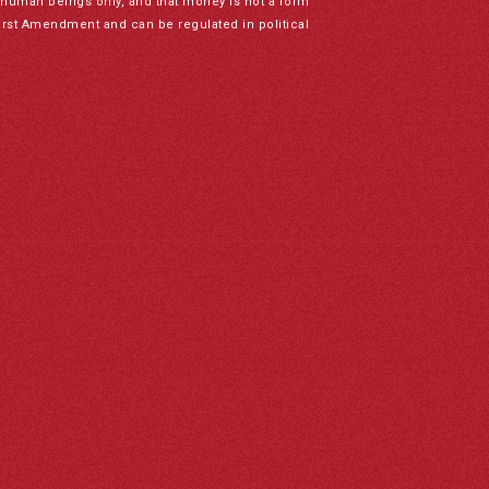
to human beings only, and that money is not a form
irst Amendment and can be regulated in political