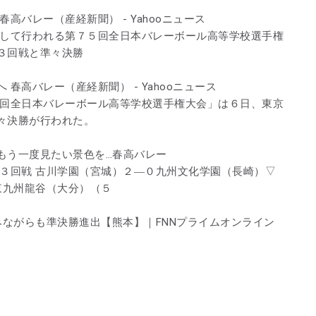
高バレー（産経新聞） - Yahooニュース
として行われる第７５回全日本バレーボール高等学校選手権
３回戦と準々決勝
春高バレー（産経新聞） - Yahooニュース
５回全日本バレーボール高等学校選手権大会」は６日、東京
々決勝が行われた。
もう一度見たい景色を…春高バレー
子３回戦 古川学園（宮城）２―０九州文化学園（長崎）▽
東九州龍谷（大分）（５
みながらも準決勝進出【熊本】｜FNNプライムオンライン