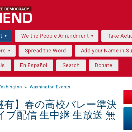
ut
We the People Amendment
Take Acti
ore
Spread the Word
Add your Name in S
Us
En Español
Search
Donate
ashington
»
Washington Events
中継有】春の高校バレー準決
イブ配信 生中継 生放送 無