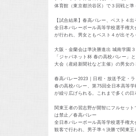
体育館（東京都渋谷区）で３回戦と準
【試合結果】春高バレー、ベスト４出
全日本バレーボール高等学校選手権大
が行われ、男女ともベスト４が出そろ
大阪・金蘭会は準決勝進出 城南学園３回
「ジャパネット杯 春の高校バレー」
大会（産経新聞社など主催）の男女の
春高バレー2023｜日程・放送予定・
春の高校バレー、第75回全日本高等学
が繰り広げられる。これまで多くの日
関東王者の習志野が開智にフルセット
は禁止／春高バレー
全日本バレーボール高等学校選手権大
観客で行われ、男子準々決勝で関東王