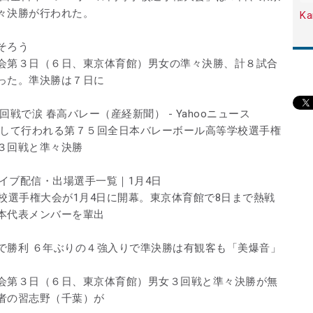
々決勝が行われた。
Ka
そろう
会第３日（６日、東京体育館）男女の準々決勝、計８試合
った。準決勝は７日に
戦で涙 春高バレー（産経新聞） - Yahooニュース
として行われる第７５回全日本バレーボール高等学校選手権
３回戦と準々決勝
ライブ配信・出場選手一覧｜1月4日
校選手権大会が1月4日に開幕。東京体育館で8日まで熱戦
本代表メンバーを輩出
で勝利 ６年ぶりの４強入りで準決勝は有観客も「美爆音」
会第３日（６日、東京体育館）男女３回戦と準々決勝が無
者の習志野（千葉）が