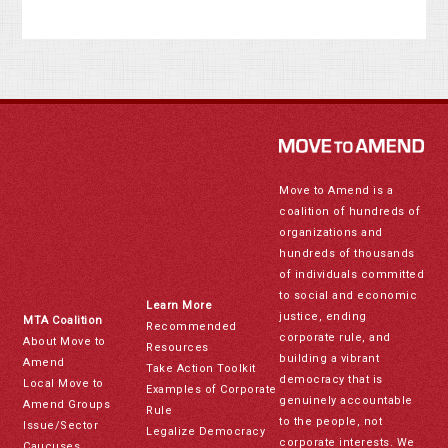
Move to Amend is a
coalition of hundreds of
organizations and
hundreds of thousands
of individuals committed
to social and economic
Learn More
justice, ending
MTA Coalition
Recommended
corporate rule, and
About Move to
Resources
building a vibrant
Amend
Take Action Toolkit
democracy that is
Local Move to
Examples of Corporate
genuinely accountable
Amend Groups
Rule
to the people, not
Issue/Sector
Legalize Democracy
corporate interests. We
Caucuses