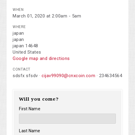
WHEN
March 01, 2020 at 2:00am - 5am
WHERE
japan
japan
japan 14648
United States
Google map and directions
CONTACT
sdsfx sfsdv ·
cijav99090@cnxcoin.com
· 234634564
Will you come?
First Name
Last Name