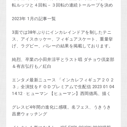
転ルッツと４回転－３回転の連続トーループを決め
2023年 1月の記事一覧
3面では38年ぶりにインカレインドアを制したテニ
ス、アイスホッケー、フィギュアスケート、重量挙
げ、ラグビー、バレーの結果を掲載しております。
純烈、卒業の小田井涼平とラスト唱 ダチョウ倶楽部
＆有吉弘行も／紅白
エンタメ最新ニュース 「インカレフィギュア２０２
３」全演技をＦＯＤプレミアムで生配信 2023 01 04
14:12 · ヒューマン 【ヒューマン】西岡德馬、描く
グレスピ4年間の進化に感嘆。名フェス、うきうき
昌磨ウォッチング