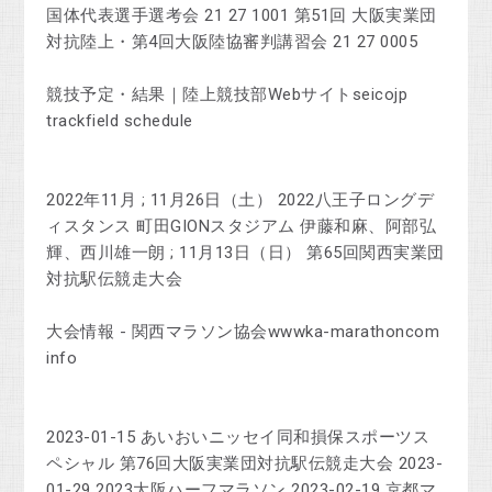
国体代表選手選考会 21 27 1001 第51回 大阪実業団
対抗陸上・第4回大阪陸協審判講習会 21 27 0005
競技予定・結果｜陸上競技部Webサイトseicojp
trackfield schedule
2022年11月 ; 11月26日（土） 2022八王子ロングデ
ィスタンス 町田GIONスタジアム 伊藤和麻、阿部弘
輝、西川雄一朗 ; 11月13日（日） 第65回関西実業団
対抗駅伝競走大会
大会情報 - 関西マラソン協会wwwka-marathoncom
info
2023-01-15 あいおいニッセイ同和損保スポーツス
ペシャル 第76回大阪実業団対抗駅伝競走大会 2023-
01-29 2023大阪ハーフマラソン 2023-02-19 京都マ