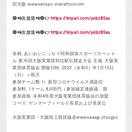
回大阪 wwwsanspo-marathoncom
🔴📲生放送📲🔴👉:
https://tinyurl.com/ysbz85xu
🔴📲生放送📲🔴👉:
https://tinyurl.com/ysbz85xu
名称, あいおいニッセイ同和損保スポーツスペシャ
ル 第76回大阪実業団対抗駅伝競走大会 主催, 大阪実
業団体育協会 開催日時, 2023（令和5）年1月15日
（日）＝雨天
参加チーム数: Ⅰ）新型コロナウイルス感染症
参加料: 1チーム 8,000円（参加確定連絡後、期
参加資格: 令和4年度大阪実業団体育協会の加盟
コース: ヤンマーフィールド長居および長居公
大阪実業団 - 大阪陸上競技協会wwwoaaajp jitsugyo