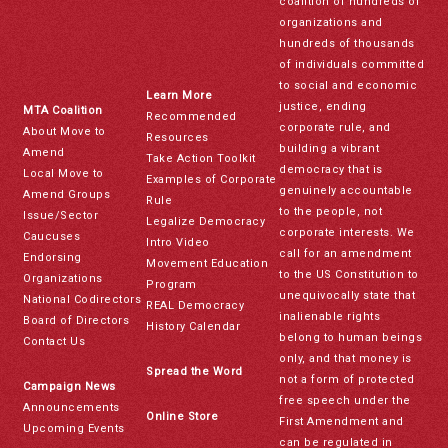
coalition of hundreds of
organizations and
hundreds of thousands
of individuals committed
to social and economic
Learn More
justice, ending
MTA Coalition
Recommended
corporate rule, and
About Move to
Resources
building a vibrant
Amend
Take Action Toolkit
democracy that is
Local Move to
Examples of Corporate
genuinely accountable
Amend Groups
Rule
to the people, not
Issue/Sector
Legalize Democracy
corporate interests. We
Caucuses
Intro Video
call for an amendment
Endorsing
Movement Education
to the US Constitution to
Organizations
Program
unequivocally state that
National Codirectors
REAL Democracy
inalienable rights
Board of Directors
History Calendar
belong to human beings
Contact Us
only, and that money is
Spread the Word
not a form of protected
Campaign News
free speech under the
Announcements
Online Store
First Amendment and
Upcoming Events
can be regulated in