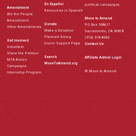
En Español
political campaigns.
Amendment
Resources in Spanish
We the People
Move to Amend
Amendment
Donate
PO Box 188617
Other Amendments
Make a Donation
Sacramento, CA 95818
Planned Giving
(916) 318-8040
Get Involved
Donor Support Page
Contact Us
Volunteer
Share the Petition
Search
Affiliate Admin Login
MTA Action
MoveToAmend.org
Campaigns
© Move to Amend
Internship Program