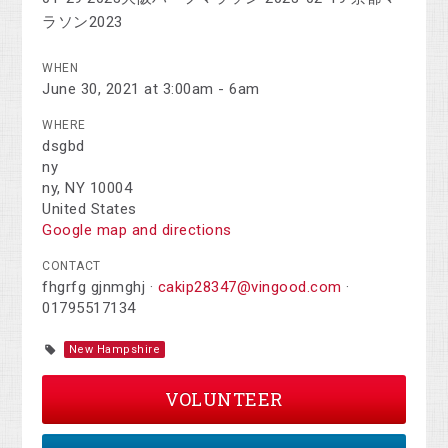
ラソン2023
WHEN
June 30, 2021 at 3:00am - 6am
WHERE
dsgbd
ny
ny, NY 10004
United States
Google map and directions
CONTACT
fhgrfg gjnmghj ·
cakip28347@vingood.com
·
01795517134
New Hampshire
VOLUNTEER