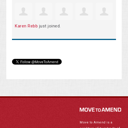
Karen Rebb
just joined.
Move to Amend is a