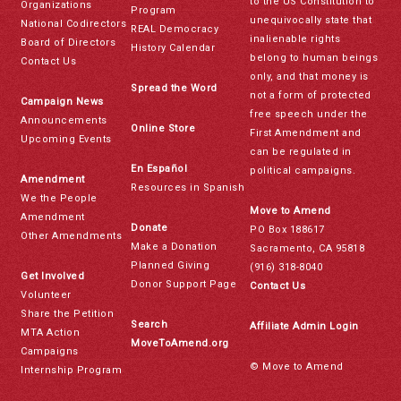
to the US Constitution to
Organizations
Program
unequivocally state that
National Codirectors
REAL Democracy
inalienable rights
Board of Directors
History Calendar
belong to human beings
Contact Us
only, and that money is
Spread the Word
not a form of protected
Campaign News
free speech under the
Announcements
Online Store
First Amendment and
Upcoming Events
can be regulated in
En Español
political campaigns.
Amendment
Resources in Spanish
We the People
Move to Amend
Amendment
Donate
PO Box 188617
Other Amendments
Make a Donation
Sacramento, CA 95818
Planned Giving
(916) 318-8040
Get Involved
Donor Support Page
Contact Us
Volunteer
Share the Petition
Search
Affiliate Admin Login
MTA Action
MoveToAmend.org
Campaigns
© Move to Amend
Internship Program