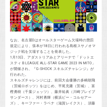
なお、名古屋Dはオールスターゲーム欠場時の懲罰
規定により、張本が18日に行われる島根スサノオマ
ジック戦を欠場することを発表した。
1月13日、アダストリアみとアリーナで「ドットエ
スティ B.LEAGUE ALL-STAR GAME 2023 IN MITO」
が開催され、『G-SHOCK スキルズチャレンジ』が
行われた。
スキルズチャレンジには、前回大会優勝の多嶋朝飛
（茨城ロボッツ）をはじめ、平尾充庸（茨城）、富
樫勇樹（千葉ジェッツ）、藤井祐眞（川崎ブレイブ
サンダース）、河村勇輝（横浜ビー・コルセアー
ズ）、キーファー・ラベナ（滋賀レイクス）、須藤