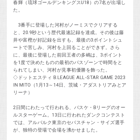
春輝（琉球ゴールデンキングスU18）の7名が出場し
た。
3番手に登場した河村がノーミスでクリアする
と、20.9秒という歴代最速記録を達成。その後は藤
井や富樫が好記録を出すも、最後の3ポイントシュ
ートで苦しみ、河村を上回ることができず。さら
に、最後に登場した前回王者の多嶋は、3ポイント
を1度で決めたものの最初のパスゾーンで時間をと
られてしまい、河村が見事初優勝を飾った。
◇ドットエスティ B.LEAGUE ALL-STAR GAME 2023
IN MITO（1月13～14日、茨城・アダストリアみとア
リーナ）
2日間にわたって行われる、バスケ・Bリーグのオー
ルスターゲーム。13日に行われたダンクコンテスト
では、アルバルク東京のセバスチャン・サイズ選手
が、独特の登場で会場を沸かせました。