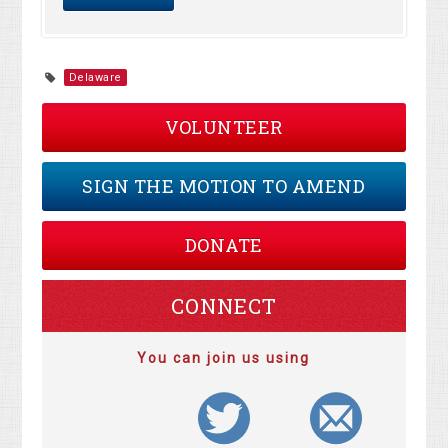
Delaware
VOLUNTEER
SIGN THE MOTION TO AMEND
DONATE
CONNECT
You can join us using