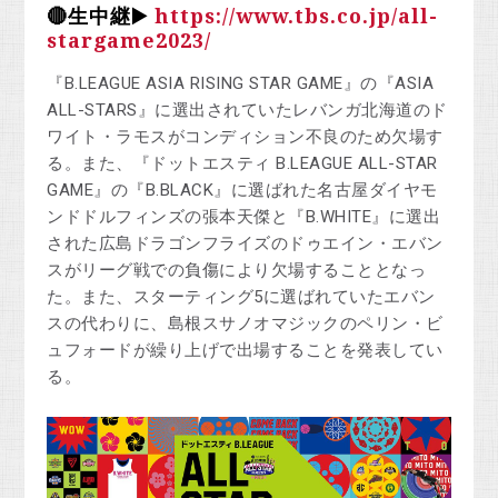
🔴生中継▶️
https://www.tbs.co.jp/all-
stargame2023/
『B.LEAGUE ASIA RISING STAR GAME』の『ASIA
ALL-STARS』に選出されていたレバンガ北海道のド
ワイト・ラモスがコンディション不良のため欠場す
る。また、『ドットエスティ B.LEAGUE ALL-STAR
GAME』の『B.BLACK』に選ばれた名古屋ダイヤモ
ンドドルフィンズの張本天傑と『B.WHITE』に選出
された広島ドラゴンフライズのドゥエイン・エバン
スがリーグ戦での負傷により欠場することとなっ
た。また、スターティング5に選ばれていたエバン
スの代わりに、島根スサノオマジックのペリン・ビ
ュフォードが繰り上げで出場することを発表してい
る。