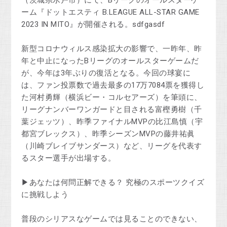
ーム『ドットエスティ B.LEAGUE ALL-STAR GAME
2023 IN MITO』が開催される。sdfgasdf
新型コロナウィルス感染拡大の影響で、一昨年、昨
年と中止になったBリーグのオールスターゲームだ
が、今年は3年ぶりの復活となる。今回の球宴に
は、ファン投票数で過去最多の17万7084票を獲得し
た河村勇輝（横浜ビー・コルセアーズ）を筆頭に、
リーグナンバーワンガードと目される富樫勇樹（千
葉ジェッツ）、昨季ファイナルMVPの比江島慎（宇
都宮ブレックス）、昨季シーズンMVPの藤井祐眞
（川崎ブレイブサンダース）など、リーグを代表す
るスター選手が出場する。
▶あなたは何問正解できる？ 究極のスポーツクイズ
に挑戦しよう
普段のシリアスなゲームでは見ることのできない、