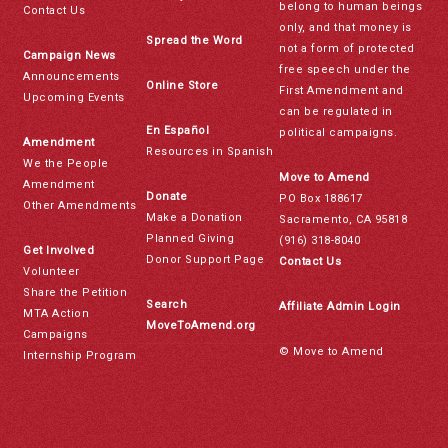
belong to human beings
Contact Us
only, and that money is
Spread the Word
not a form of protected
Campaign News
free speech under the
Announcements
Online Store
First Amendment and
Upcoming Events
can be regulated in
En Español
political campaigns.
Amendment
Resources in Spanish
We the People
Move to Amend
Amendment
Donate
PO Box 188617
Other Amendments
Make a Donation
Sacramento, CA 95818
Planned Giving
(916) 318-8040
Get Involved
Donor Support Page
Contact Us
Volunteer
Share the Petition
Search
Affiliate Admin Login
MTA Action
MoveToAmend.org
Campaigns
© Move to Amend
Internship Program