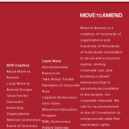
Move to Amend is a
coalition of hundreds of
organizations and
hundreds of thousands
of individuals committed
to social and economic
Learn More
justice, ending
MTA Coalition
Recommended
corporate rule, and
About Move to
Resources
building a vibrant
Amend
Take Action Toolkit
democracy that is
Local Move to
Examples of Corporate
genuinely accountable
Amend Groups
Rule
to the people, not
Issue/Sector
Legalize Democracy
corporate interests. We
Caucuses
Intro Video
call for an amendment
Endorsing
Movement Education
to the US Constitution to
Organizations
Program
unequivocally state that
National Codirectors
REAL Democracy
inalienable rights
Board of Directors
History Calendar