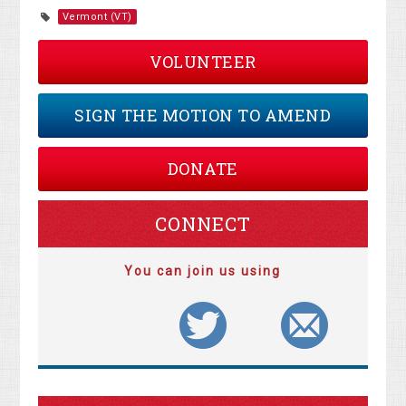
Vermont (VT)
VOLUNTEER
SIGN THE MOTION TO AMEND
DONATE
CONNECT
You can join us using