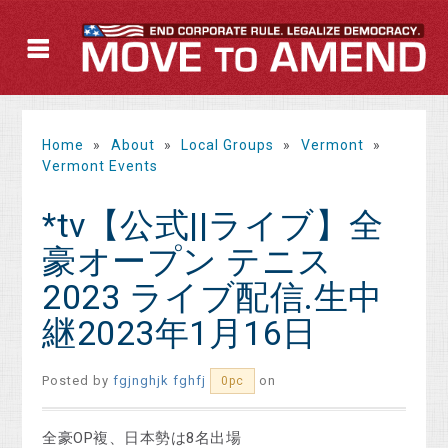
Home
»
About
»
Local Groups
»
Vermont
»
Vermont Events
*tv【公式||ライブ】全
豪オープン テニス
2023 ライブ配信.生中
継2023年1月16日
Posted by
fgjnghjk fghfj
on
0pc
全豪OP複、日本勢は8名出場