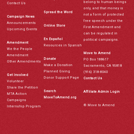
belong to human beings
Contact Us
only, and that money is
Spread the Word
not a form of protected
Campaign News
free speech under the
Announcements
Online Store
First Amendment and
Upcoming Events
can be regulated in
En Español
political campaigns.
Amendment
Resources in Spanish
We the People
Move to Amend
Amendment
Donate
PO Box 188617
Other Amendments
Make a Donation
Sacramento, CA 95818
Planned Giving
(916) 318-8040
Get Involved
Donor Support Page
Contact Us
Volunteer
Share the Petition
Search
Affiliate Admin Login
MTA Action
MoveToAmend.org
Campaigns
© Move to Amend
Internship Program