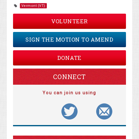
Vermont (VT)
VOLUNTEER
SIGN THE MOTION TO AMEND
DONATE
CONNECT
You can join us using