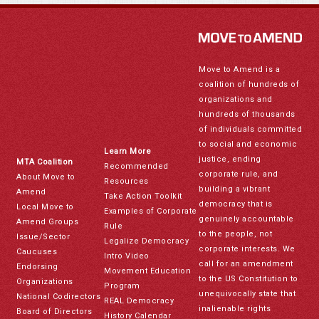
Move to Amend is a
coalition of hundreds of
organizations and
hundreds of thousands
of individuals committed
to social and economic
Learn More
justice, ending
MTA Coalition
Recommended
corporate rule, and
About Move to
Resources
building a vibrant
Amend
Take Action Toolkit
democracy that is
Local Move to
Examples of Corporate
genuinely accountable
Amend Groups
Rule
to the people, not
Issue/Sector
Legalize Democracy
corporate interests. We
Caucuses
Intro Video
call for an amendment
Endorsing
Movement Education
to the US Constitution to
Organizations
Program
unequivocally state that
National Codirectors
REAL Democracy
inalienable rights
Board of Directors
History Calendar