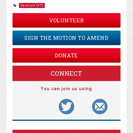
Vermont (VT)
VOLUNTEER
SIGN THE MOTION TO AMEND
DONATE
CONNECT
You can join us using