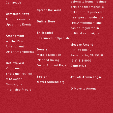
belong to human beings
Contact Us
only, and that money is
Spread the Word
not a form of protected
Campaign News
free speech under the
Announcements
Online Store
First Amendment and
Upcoming Events
can be regulated in
En Español
political campaigns.
Amendment
Resources in Spanish
We the People
Move to Amend
Amendment
Donate
PO Box 188617
Other Amendments
Make a Donation
Sacramento, CA 95818
Planned Giving
(916) 318-8040
Get Involved
Donor Support Page
Contact Us
Volunteer
Share the Petition
Search
Affiliate Admin Login
MTA Action
MoveToAmend.org
Campaigns
© Move to Amend
Internship Program