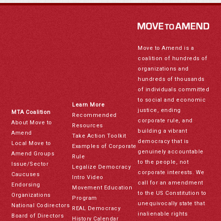
Move to Amend is a
coalition of hundreds of
organizations and
hundreds of thousands
of individuals committed
to social and economic
Learn More
justice, ending
MTA Coalition
Recommended
corporate rule, and
About Move to
Resources
building a vibrant
Amend
Take Action Toolkit
democracy that is
Local Move to
Examples of Corporate
genuinely accountable
Amend Groups
Rule
to the people, not
Issue/Sector
Legalize Democracy
corporate interests. We
Caucuses
Intro Video
call for an amendment
Endorsing
Movement Education
to the US Constitution to
Organizations
Program
unequivocally state that
National Codirectors
REAL Democracy
inalienable rights
Board of Directors
History Calendar