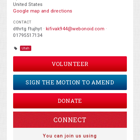
United States
Google map and directions
CONTACT
dthrtg ftujhyt ·
kifivak944@webonoid.com
·
01795517134
Utah
VOLUNTEER
SIGN THE MOTION TO AMEND
DONATE
CONNECT
You can join us using