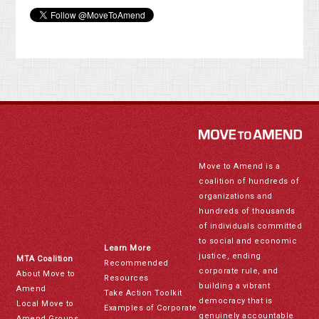
Move to Amend is a
coalition of hundreds of
organizations and
hundreds of thousands
of individuals committed
to social and economic
Learn More
justice, ending
MTA Coalition
Recommended
corporate rule, and
About Move to
Resources
building a vibrant
Amend
Take Action Toolkit
democracy that is
Local Move to
Examples of Corporate
genuinely accountable
Amend Groups