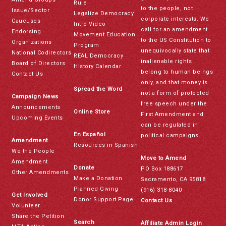
Rule
to the people, not
Issue/Sector
Legalize Democracy
corporate interests. We
Caucuses
Intro Video
call for an amendment
Endorsing
Movement Education
to the US Constitution to
Organizations
Program
unequivocally state that
National Codirectors
REAL Democracy
inalienable rights
Board of Directors
History Calendar
belong to human beings
Contact Us
only, and that money is
Spread the Word
not a form of protected
Campaign News
free speech under the
Announcements
Online Store
First Amendment and
Upcoming Events
can be regulated in
En Español
political campaigns.
Amendment
Resources in Spanish
We the People
Move to Amend
Amendment
Donate
PO Box 188617
Other Amendments
Make a Donation
Sacramento, CA 95818
Planned Giving
(916) 318-8040
Get Involved
Donor Support Page
Contact Us
Volunteer
Share the Petition
Search
Affiliate Admin Login