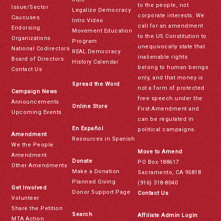
to the people, not
Issue/Sector
Legalize Democracy
corporate interests. We
Caucuses
Intro Video
call for an amendment
Endorsing
Movement Education
to the US Constitution to
Organizations
Program
unequivocally state that
National Codirectors
REAL Democracy
inalienable rights
Board of Directors
History Calendar
belong to human beings
Contact Us
only, and that money is
Spread the Word
not a form of protected
Campaign News
free speech under the
Announcements
Online Store
First Amendment and
Upcoming Events
can be regulated in
En Español
political campaigns.
Amendment
Resources in Spanish
We the People
Move to Amend
Amendment
Donate
PO Box 188617
Other Amendments
Make a Donation
Sacramento, CA 95818
Planned Giving
(916) 318-8040
Get Involved
Donor Support Page
Contact Us
Volunteer
Share the Petition
Search
Affiliate Admin Login
MTA Action