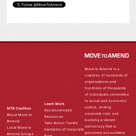
Move to Amend is a
coalition of hundreds of
organizations and
hundreds of thousands
of individuals committed
to social and economic
Learn More
justice, ending
MTA Coalition
Recommended
corporate rule, and
About Move to
Resources
building a vibrant
Amend
Take Action Toolkit
democracy that is
Local Move to
Examples of Corporate
genuinely accountable
Amend Groups
Rule