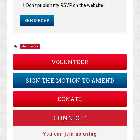
Don't publish my RSVP on the website
Nebraska
VOLUNTEER
SIGN THE MOTION TO AMEND
DONATE
CONNECT
You can join us using