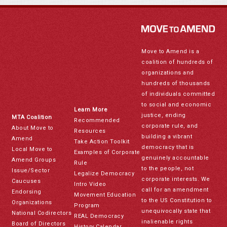
Move to Amend is a
coalition of hundreds of
organizations and
hundreds of thousands
of individuals committed
to social and economic
Learn More
justice, ending
MTA Coalition
Recommended
corporate rule, and
About Move to
Resources
building a vibrant
Amend
Take Action Toolkit
democracy that is
Local Move to
Examples of Corporate
genuinely accountable
Amend Groups
Rule
to the people, not
Issue/Sector
Legalize Democracy
corporate interests. We
Caucuses
Intro Video
call for an amendment
Endorsing
Movement Education
to the US Constitution to
Organizations
Program
unequivocally state that
National Codirectors
REAL Democracy
inalienable rights
Board of Directors
History Calendar