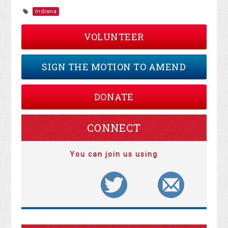
Indiana
VOLUNTEER
SIGN THE MOTION TO AMEND
DONATE
CONNECT
You can join us using