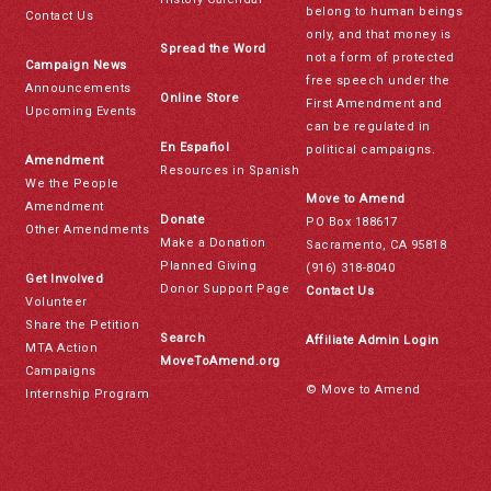
belong to human beings
Contact Us
only, and that money is
Spread the Word
not a form of protected
Campaign News
free speech under the
Announcements
Online Store
First Amendment and
Upcoming Events
can be regulated in
En Español
political campaigns.
Amendment
Resources in Spanish
We the People
Move to Amend
Amendment
Donate
PO Box 188617
Other Amendments
Make a Donation
Sacramento, CA 95818
Planned Giving
(916) 318-8040
Get Involved
Donor Support Page
Contact Us
Volunteer
Share the Petition
Search
Affiliate Admin Login
MTA Action
MoveToAmend.org
Campaigns
© Move to Amend
Internship Program