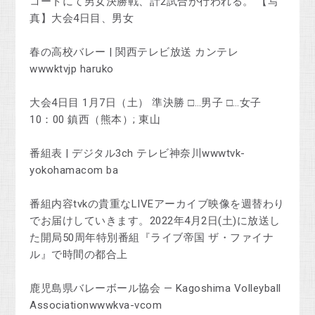
コートにて男女決勝戦、計2試合が行われる。 【写
真】大会4日目、男女
春の高校バレー | 関西テレビ放送 カンテレ
wwwktvjp haruko
大会4日目 1月7日（土） 準決勝 □…男子 □…女子
10：00 鎮西（熊本）; 東山
番組表 | デジタル3ch テレビ神奈川wwwtvk-
yokohamacom ba
番組内容tvkの貴重なLIVEアーカイブ映像を週替わり
でお届けしていきます。2022年4月2日(土)に放送し
た開局50周年特別番組『ライブ帝国 ザ・ファイナ
ル』で時間の都合上
鹿児島県バレーボール協会 — Kagoshima Volleyball
Associationwwwkva-vcom