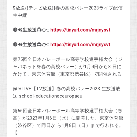
$放送{{テレビ放送}}春の高校バレー2023ライブ配信
生中継
🔴📲生放送📺👉::
https://tinyurl.com/mrjnysvt
🔴📲生放送📺👉::
https://tinyurl.com/mrjnysvt
第75回全日本バレーボール高等学校選手権大会（ジ
ャパネット杯春の高校バレー）が1月4日から8 日に
かけて、東京体育館（東京都渋谷区）で開催される
@!√LIVE【TV放送】春の高校バレー2023 生放送放
送 school-educationeceuropaeu
第66回全日本バレーボール高等学校選手権大会（春
高）が2023年1月6日（水）に開幕した。東京体育館
（渋谷区）で同日か ら1月8日（日）まで行われる。
【