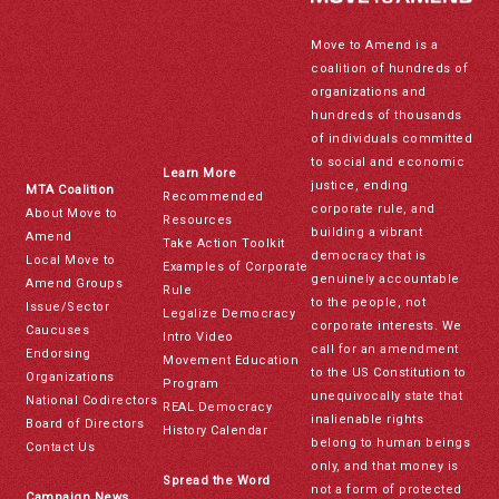
Move to Amend is a
coalition of hundreds of
organizations and
hundreds of thousands
of individuals committed
to social and economic
Learn More
justice, ending
MTA Coalition
Recommended
corporate rule, and
About Move to
Resources
building a vibrant
Amend
Take Action Toolkit
democracy that is
Local Move to
Examples of Corporate
genuinely accountable
Amend Groups
Rule
to the people, not
Issue/Sector
Legalize Democracy
corporate interests. We
Caucuses
Intro Video
call for an amendment
Endorsing
Movement Education
to the US Constitution to
Organizations
Program
unequivocally state that
National Codirectors
REAL Democracy
inalienable rights
Board of Directors
History Calendar
belong to human beings
Contact Us
only, and that money is
Spread the Word
not a form of protected
Campaign News