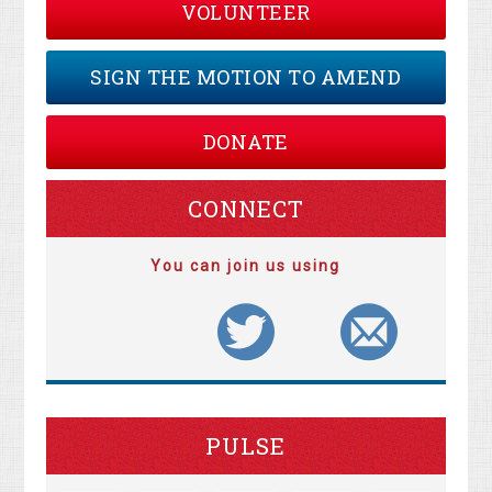
VOLUNTEER
SIGN THE MOTION TO AMEND
DONATE
CONNECT
You can join us using
PULSE