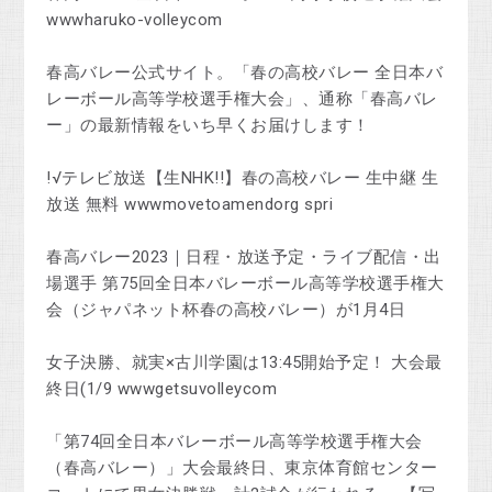
wwwharuko-volleycom
春高バレー公式サイト。「春の高校バレー 全日本バ
レーボール高等学校選手権大会」、通称「春高バレ
ー」の最新情報をいち早くお届けします！
!√テレビ放送【生NHK!!】春の高校バレー 生中継 生
放送 無料 wwwmovetoamendorg spri
春高バレー2023｜日程・放送予定・ライブ配信・出
場選手 第75回全日本バレーボール高等学校選手権大
会（ジャパネット杯春の高校バレー）が1月4日
女子決勝、就実×古川学園は13:45開始予定！ 大会最
終日(1/9 wwwgetsuvolleycom
「第74回全日本バレーボール高等学校選手権大会
（春高バレー）」大会最終日、東京体育館センター