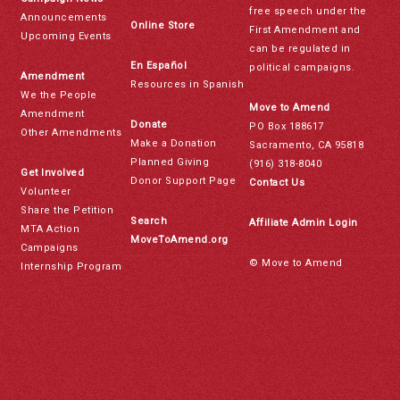
free speech under the
Announcements
Online Store
First Amendment and
Upcoming Events
can be regulated in
En Español
political campaigns.
Amendment
Resources in Spanish
We the People
Move to Amend
Amendment
Donate
PO Box 188617
Other Amendments
Make a Donation
Sacramento, CA 95818
Planned Giving
(916) 318-8040
Get Involved
Donor Support Page
Contact Us
Volunteer
Share the Petition
Search
Affiliate Admin Login
MTA Action
MoveToAmend.org
Campaigns
© Move to Amend
Internship Program