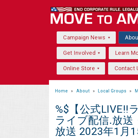
Campaign News
Abo
Get Involved
Learn M
Online Store
Contact 
Home
»
About
»
Local Groups
»
M
%$【公式LIVE!
ライブ配信.放送
放送 2023年1月15