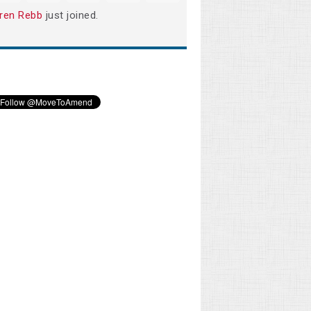
ren Rebb
just joined.