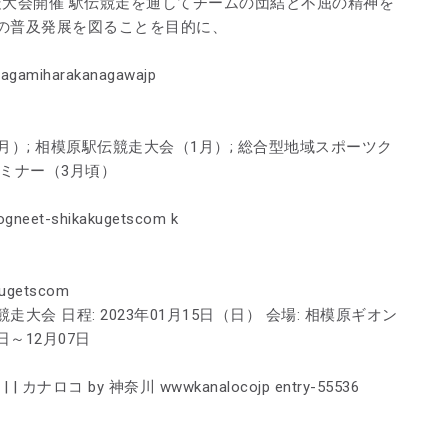
駅伝競走大会開催 駅伝競走を通してチームの団結と不屈の精神を
の普及発展を図ることを目的に、
miharakanagawajp
）; 相模原駅伝競走大会（1月）; 総合型地域スポーツク
セミナー（3月頃）
-shikakugetscom k
ugetscom
原駅伝競走大会 日程: 2023年01月15日（日） 会場: 相模原ギオン
日～12月07日
ロコ by 神奈川 wwwkanalocojp entry-55536