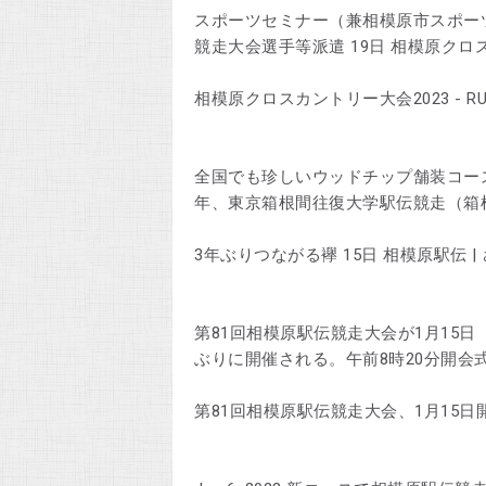
スポーツセミナー（兼相模原市スポーツ
競走大会選手等派遣 19日 相模原クロス
相模原クロスカントリー大会2023 - RUNNETr
全国でも珍しいウッドチップ舗装コー
年、東京箱根間往復大学駅伝競走（箱
3年ぶりつながる襷 15日 相模原駅伝 | さが
第81回相模原駅伝競走大会が1月15
ぶりに開催される。午前8時20分開会式。
第81回相模原駅伝競走大会、1月15日開催！(202