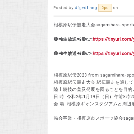
Posted by
dfgvdf hng
on
0pc
相模原駅伝競走大会sagamihara-sportorj
🔴📲生放送📲🔴👉:
https://tinyurl.co
🔴📲生放送📲🔴👉:
https://tinyurl.co
相模原駅伝2023 from sagamihara-spor
相模原駅伝競走大会 駅伝競走を通し
陸上競技の普及発展を図ることを目的
日 時: 令和2年1月19日（日）午前8時
会 場: 相模原ギオンスタジアムと周辺
協会事業 - 相模原市スポーツ協会sagamihara