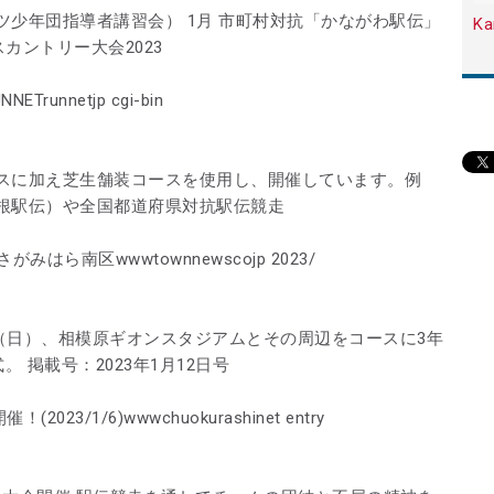
少年団指導者講習会） 1月 市町村対抗「かながわ駅伝」
Ka
カントリー大会2023
unnetjp cgi-bin
スに加え芝生舗装コースを使用し、開催しています。例
根駅伝）や全国都道府県対抗駅伝競走
みはら南区wwwtownnewscojp 2023/
日（日）、相模原ギオンスタジアムとその周辺をコースに3年
 掲載号：2023年1月12日号
3/1/6)wwwchuokurashinet entry