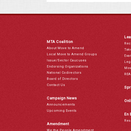
Lea
MTA Coalition
Rec
About Move to Amend
Tak
Local Move to Amend Groups
Exa
Issue/Sector Caucuses
Leg
Endorsing Organizations
Mov
National Codirectors
REA
Board of Directors
Contact Us
Spr
Campaign News
Onl
Announcements
Upcoming Events
En 
Res
Amendment
We the People Amendment