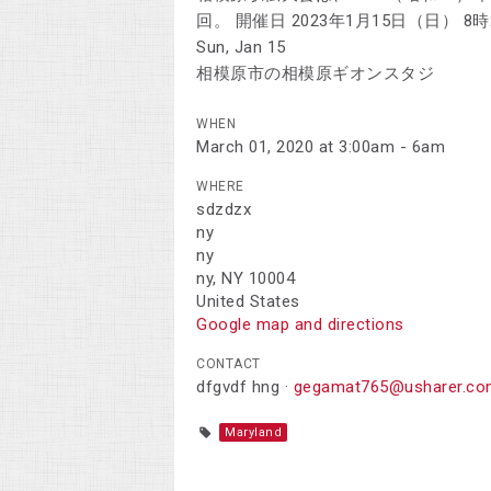
回。 開催日 2023年1月15日（日） 8
Sun, Jan 15
相模原市の相模原ギオンスタジ
WHEN
March 01, 2020 at 3:00am - 6am
WHERE
sdzdzx
ny
ny
ny, NY 10004
United States
Google map and directions
CONTACT
dfgvdf hng ·
gegamat765@usharer.co
Maryland