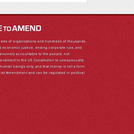
reds of organizations and hundreds of thousands
nd economic justice, ending corporate rule, and
genuinely accountable to the people, not
mendment to the US Constitution to unequivocally
to human beings only, and that money is not a form
irst Amendment and can be regulated in political