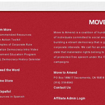
rn More
Move to Amend is a coalition of hund
ommended Resources
of individuals committed to social a
e Action Toolkit
building a vibrant democracy that is 
mples of Corporate Rule
corporate interests. We call for an a
alize Democracy Intro Video
state that inalienable rights belong 
ement Education Program
of protected free speech under the F
L Democracy History Calendar
campaigns.
ead the Word
Move to Amend
PO Box 188617 Sacramento, CA 95818
ine Store
(916) 318-8040
Contact Us
Español
ources in Spanish
Affiliate Admin Login