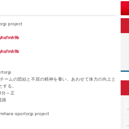
p project
m/yhsfmh9b
m/yhsfmh9b
torjp
てチームの団結と不屈の精神を養い、あわせて体力の向上と
とする。
20分～正
道路
-sportorjp project