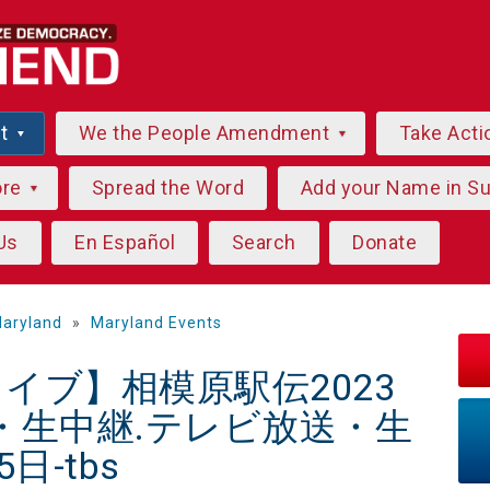
ut
We the People Amendment
Take Acti
ore
Spread the Word
Add your Name in S
Us
En Español
Search
Donate
aryland
»
Maryland Events
!ライブ】相模原駅伝2023
・生中継.テレビ放送・生
日-tbs