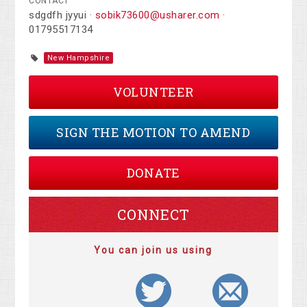
CONTACT
sdgdfh jyyui ·
sobik73600@usharer.com
·
01795517134
New Hampshire
VOLUNTEER
SIGN THE MOTION TO AMEND
DONATE
CONNECT
You can join us using