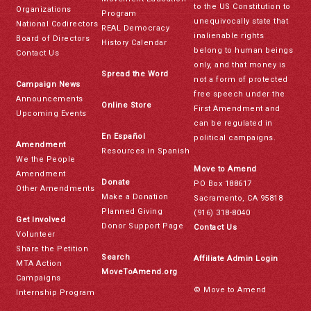
to the US Constitution to
Organizations
Program
unequivocally state that
National Codirectors
REAL Democracy
inalienable rights
Board of Directors
History Calendar
belong to human beings
Contact Us
only, and that money is
Spread the Word
not a form of protected
Campaign News
free speech under the
Announcements
Online Store
First Amendment and
Upcoming Events
can be regulated in
En Español
political campaigns.
Amendment
Resources in Spanish
We the People
Move to Amend
Amendment
Donate
PO Box 188617
Other Amendments
Make a Donation
Sacramento, CA 95818
Planned Giving
(916) 318-8040
Get Involved
Donor Support Page
Contact Us
Volunteer
Share the Petition
Search
Affiliate Admin Login
MTA Action
MoveToAmend.org
Campaigns
© Move to Amend
Internship Program