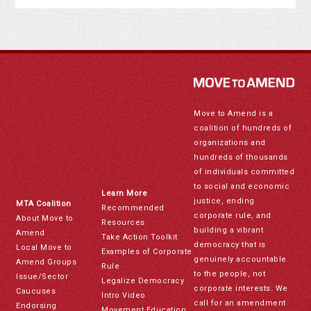
Move to Amend is a
coalition of hundreds of
organizations and
hundreds of thousands
of individuals committed
to social and economic
Learn More
justice, ending
MTA Coalition
Recommended
corporate rule, and
About Move to
Resources
building a vibrant
Amend
Take Action Toolkit
democracy that is
Local Move to
Examples of Corporate
genuinely accountable
Amend Groups
Rule
to the people, not
Issue/Sector
Legalize Democracy
corporate interests. We
Caucuses
Intro Video
call for an amendment
Endorsing
Movement Education