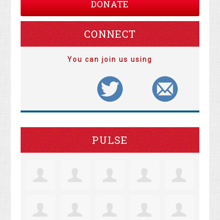
DONATE
CONNECT
You can join us using
PULSE