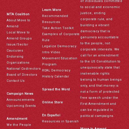
of individuals committed
to social and economic
Learn More
justice, ending
MTA Coalition
Recommended
corporate rule, and
About Move to
Resources
building a vibrant
Amend
Take Action Toolkit
democracy that is
Local Move to
Examples of Corporate
genuinely accountable
Amend Groups
Rule
to the people, not
Issue/Sector
Legalize Democracy
corporate interests. We
Caucuses
Intro Video
call for an amendment
Endorsing
Movement Education
to the US Constitution to
Organizations
Program
unequivocally state that
National Codirectors
REAL Democracy
inalienable rights
Board of Directors
History Calendar
belong to human beings
Contact Us
only, and that money is
Spread the Word
not a form of protected
Campaign News
free speech under the
Announcements
Online Store
First Amendment and
Upcoming Events
can be regulated in
En Español
political campaigns.
Amendment
Resources in Spanish
We the People
Move to Amend