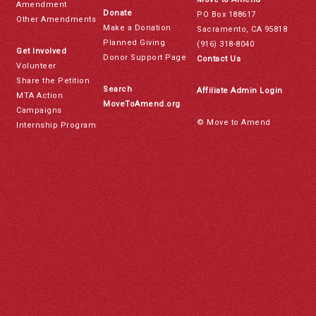
Amendment
Donate
PO Box 188617
Other Amendments
Make a Donation
Sacramento, CA 95818
Planned Giving
(916) 318-8040
Get Involved
Donor Support Page
Contact Us
Volunteer
Share the Petition
Search
Affiliate Admin Login
MTA Action
MoveToAmend.org
Campaigns
© Move to Amend
Internship Program