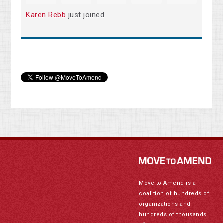
Karen Rebb
just joined.
Move to Amend is a
coalition of hundreds of
organizations and
hundreds of thousands