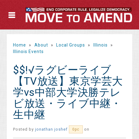
Home
»
About
»
Local Groups
»
Illinois
»
Illinois Events
$$!√ラグビーライブ
【TV放送】東京学芸大
学vs中部大学決勝テレ
ビ放送・ライブ中継・
生中継
Posted by
jonathan joshef
on
0pc