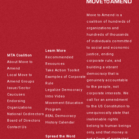
Move to Amend is a
coalition of hundreds of
organizations and
hundreds of thousands
of individuals committed
to social and economic
Learn More
justice, ending
MTA Coalition
Recommended
corporate rule, and
About Move to
Resources
building a vibrant
Amend
Take Action Toolkit
democracy that is
Local Move to
Examples of Corporate
genuinely accountable
Amend Groups
Rule
to the people, not
Issue/Sector
Legalize Democracy
corporate interests. We
Caucuses
Intro Video
call for an amendment
Endorsing
Movement Education
to the US Constitution to
Organizations
Program
unequivocally state that
National Codirectors
REAL Democracy
inalienable rights
Board of Directors
History Calendar
belong to human beings
Contact Us
only, and that money is
Spread the Word
not a form of protected