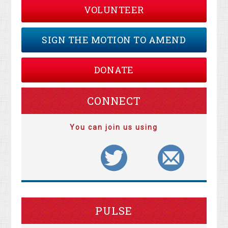
VOLUNTEER
SIGN THE MOTION TO AMEND
DONATE
CONNECT
You can join us using
PULSE