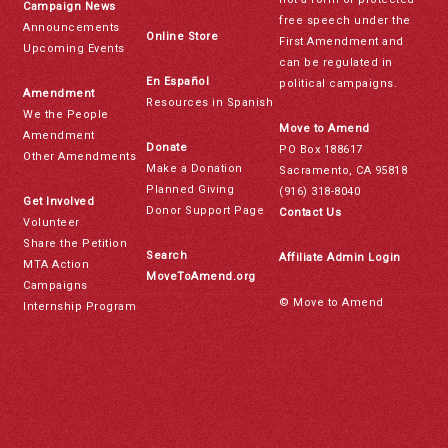
Campaign News
free speech under the
Announcements
Online Store
First Amendment and
Upcoming Events
can be regulated in
En Español
political campaigns.
Amendment
Resources in Spanish
We the People
Move to Amend
Amendment
Donate
PO Box 188617
Other Amendments
Make a Donation
Sacramento, CA 95818
Planned Giving
(916) 318-8040
Get Involved
Donor Support Page
Contact Us
Volunteer
Share the Petition
Search
Affiliate Admin Login
MTA Action
MoveToAmend.org
Campaigns
© Move to Amend
Internship Program