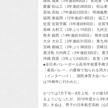
徳島 城東（3年連続8回目） 富岡東（
愛媛 松山工（3年連続28回目） 松山
高知 高知（7年連続22回目） 明徳義塾
福岡 東福岡（12年連続14回目） 福
佐賀 佐賀学園（5年連続8回目） 佐賀
長崎 大村工（2年ぶり19回目） 九州
熊本 鎮西（14年連続35回目） 熊本信
大分 大分工（2年連続31回目） 東九州
宮崎 都城工（2年ぶり38回目） 宮崎日
鹿児島 川内商工（2年連続3回目） 
沖縄 西原（3年ぶり26回目） 首里（2
■全日本バレーボール高等学校選手権
「春高バレー」の愛称で知られる同大
（インターハイ）、国民体育大会バレ
は1948年に行われた。
かつては7月下旬～8月上旬、その後
るようになったが、2010年度から3
回）大会は、男子の日本航空高校（山