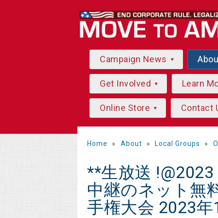
Campaign News
Abo
Get Involved
Learn M
Online Store
Contact 
Home
»
About
»
Local Groups
»
O
**生放送 !@20
中継のネット無料
手権大会 2023