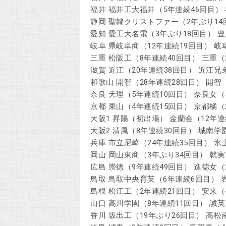
福井 福井工大福井（5年連続46回目）
静岡 聖隷クリストファー（2年ぶり14
愛知 愛工大名電（3年ぶり18回目） 
岐阜 県岐阜商（12年連続19回目） 
三重 松阪工（8年連続40回目） 三重
滋賀 近江（20年連続38回目） 近江兄
和歌山 開智（28年連続28回目） 開智
奈良 天理（5年連続10回目） 奈良女（
京都 東山（4年連続15回目） 京都橘（
大阪1 昇陽（初出場） 金蘭会（12年連
大阪2 清風（8年連続30回目） 城南
兵庫 市立尼崎（24年連続35回目） 氷
岡山 岡山東商（3年ぶり34回目） 就実
広島 崇徳（9年連続49回目） 進徳女（
鳥取 鳥取中央育英（6年連続6回目） 
島根 松江工（2年連続21回目） 安来（
山口 高川学園（8年連続11回目） 誠英
香川 坂出工（19年ぶり26回目） 高松