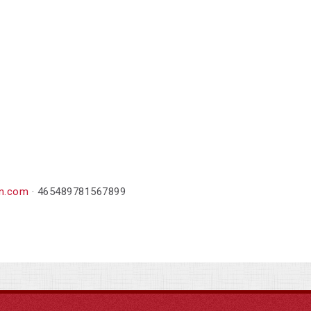
n.com
· 465489781567899