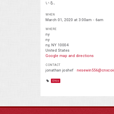
いる。
WHEN
March 01, 2020 at 3:00am - 6am
WHERE
ny
ny
ny, NY 10004
United States
Google map and directions
CONTACT
jonathan joshef ·
nesewin556@cnxcoi
Ohio