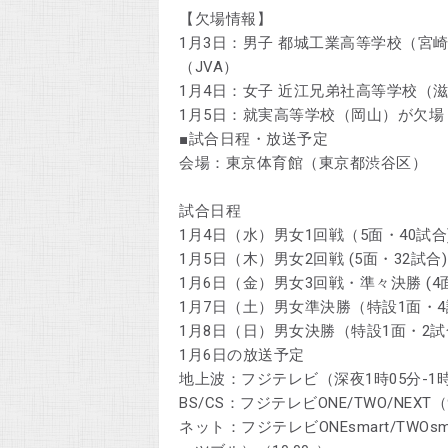
【欠場情報】
1月3日：男子 都城工業高等学校（宮
（JVA）
1月4日：女子 近江兄弟社高等学校（滋
1月5日：就実高等学校（岡山）が欠場（
■試合日程・放送予定
会場：東京体育館（東京都渋谷区）
試合日程
1月4日（水）男女1回戦（5面・40試
1月5日（木）男女2回戦 (5面・32試合)
1月6日（金）男女3回戦・準々決勝 (4面
1月7日（土）男女準決勝（特設1面・
1月8日（日）男女決勝（特設1面・2
1月6日の放送予定
地上波：フジテレビ（深夜1時05分-1
BS/CS：フジテレビONE/TWO/NEXT（9
ネット：フジテレビONEsmart/TWOsm