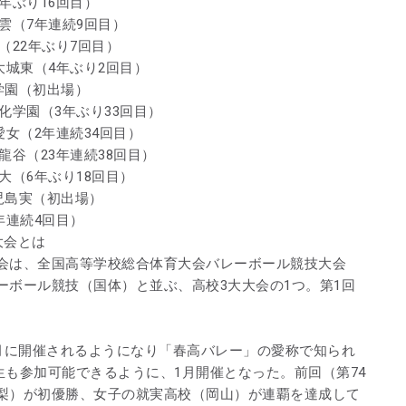
4年ぶり16回目）
東雲（7年連続9回目）
（22年ぶり7回目）
工大城東（4年ぶり2回目）
学園（初出場）
文化学園（3年ぶり33回目）
愛女（2年連続34回目）
龍谷（23年連続38回目）
大（6年ぶり18回目）
鹿児島実（初出場）
年連続4回目）
大会とは
会は、全国高等学校総合体育大会バレーボール競技大会
ーボール競技（国体）と並ぶ、高校3大大会の1つ。第1回
3月に開催されるようになり「春高バレー」の愛称で知られ
年生も参加可能できるように、1月開催となった。前回（第74
梨）が初優勝、女子の就実高校（岡山）が連覇を達成して