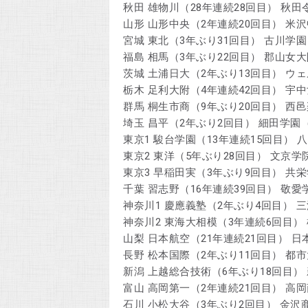
秋田 雄物川（28年連続28回目） 秋田
山形 山形中央（2年連続20回目） 米
宮城 東北（3年ぶり31回目） 古川学園
福島 相馬（3年ぶり22回目） 郡山女大
茨城 土浦日大（2年ぶり13回目） ウ
栃木 足利大附（4年連続42回目） 宇
群馬 桐生市商（9年ぶり20回目） 西
埼玉 昌平（2年ぶり2回目） 細田学園
東京1 駿台学園（13年連続15回目） 
東京2 東洋（5年ぶり28回目） 文京学
東京3 早稲田実（3年ぶり9回目） 共
千葉 習志野（16年連続39回目） 敬愛
神奈川1 慶應義塾（2年ぶり4回目） 
神奈川2 東海大相模（3年連続6回目）
山梨 日本航空（21年連続21回目） 
長野 松本国際（2年ぶり11回目） 都
新潟 上越総合技術（6年ぶり18回目）
富山 高岡第一（2年連続21回目） 高岡
石川 小松大谷（3年ぶり2回目） 金沢商