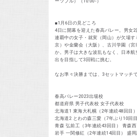
ーツブル）（10:00-）
■1月6日の見どころ
4日に開幕を迎えた春高バレー。男女2
連覇中の女子・就実（岡山）が欠場す
京）や金蘭会（大阪）、古川学園（宮
か。男子は大きな波乱もなく、日本航
出を目指して3回戦に挑む。
なお準々決勝までは、3セットマッチ
春高バレー2023出場校
都道府県 男子代表校 女子代表校
北海道1 東海大札幌（2年連続48回目）
北海道2 とわの森三愛（7年ぶり10回
青森 弘前工（3年連続43回目） 青森西
岩手 一関修紅（2年連続14回目） 盛