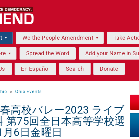
ut
We the People Amendment
Take Acti
ore
Spread the Word
Add your Name in S
Us
En Español
Search
Donate
hio
»
Ohio Events
23 春高校バレー2023 ライブ
 第75回全日本高等学校選
年1月6日金曜日