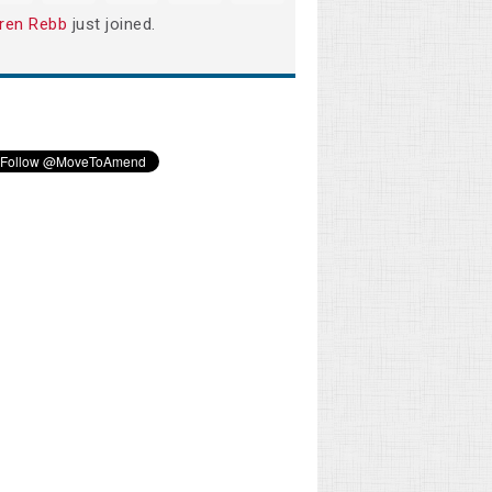
ren Rebb
just joined.