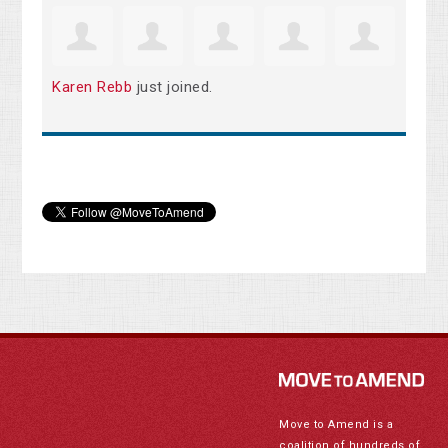
Karen Rebb
just joined.
Move to Amend is a
coalition of hundreds of