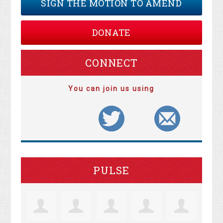
SIGN THE MOTION TO AMEND
DONATE
CONNECT
You can join us using
PULSE