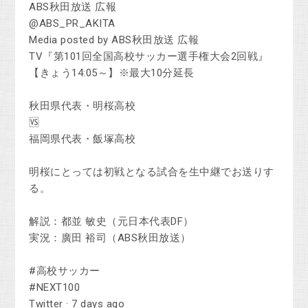
ABS秋田放送 広報
@ABS_PR_AKITA
Media posted by ABS秋田放送 広報
TV『第101回全国高校サッカー選手権大会2回戦』
【きょう14:05～】※最大10分延長
秋田県代表・明桜高校
🆚
福岡県代表・飯塚高校
明桜にとっては初戦となる試合を生中継でお送りす
る。
解説：都並 敏史（元日本代表DF）
実況：廣田 裕司（ABS秋田放送）
#高校サッカー
#NEXT100
Twitter · 7 days ago