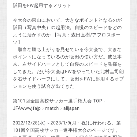
阪田をFW起用するメリット
今大会の東山において、大きなポイントとなるのが
阪田（写真中央）の起用法。自慢のスピードをどの
ように活かすのか 【写真：森田直樹/アフロスポー
ツ】
順当な勝ち上がりを見せている今大会で、大きな
ポイントになっているのが阪田の使い方だ。彼は本
来、右サイドハーフとして自慢のスピードを発揮を
してきた。だが今大会はFWをやっていた北村圭司朗
を右サイドハーフにして、阪田をFWに起用するオプ
ションを使う試合が出てきた
第101回全国高校サッカー選手権大会 TOP -
JFAwwwjfajp › match › alljapan
2022/12/28(水)～2023/1/9(月・祝)に行われる、第
101回全国高校サッカー選手権大会のページです。