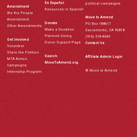
En Español
political campaigns.
Amendment
Resources in Spanish
We the People
Move to Amend
Amendment
Donate
PO Box 188617
Other Amendments
Make a Donation
Sacramento, CA 95818
Planned Giving
(916) 318-8040
Get Involved
Donor Support Page
Contact Us
Volunteer
Share the Petition
Search
Affiliate Admin Login
MTA Action
MoveToAmend.org
Campaigns
© Move to Amend
Internship Program