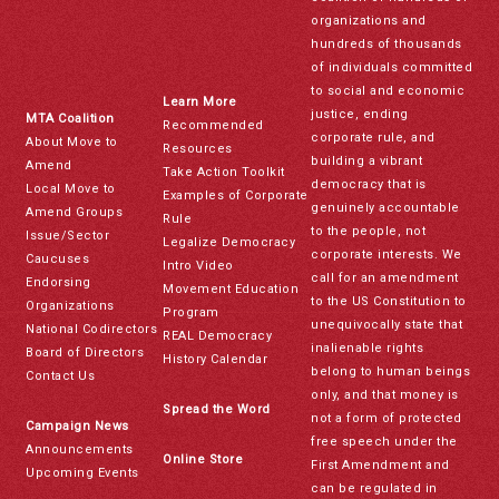
organizations and
hundreds of thousands
of individuals committed
to social and economic
Learn More
justice, ending
MTA Coalition
Recommended
corporate rule, and
About Move to
Resources
building a vibrant
Amend
Take Action Toolkit
democracy that is
Local Move to
Examples of Corporate
genuinely accountable
Amend Groups
Rule
to the people, not
Issue/Sector
Legalize Democracy
corporate interests. We
Caucuses
Intro Video
call for an amendment
Endorsing
Movement Education
to the US Constitution to
Organizations
Program
unequivocally state that
National Codirectors
REAL Democracy
inalienable rights
Board of Directors
History Calendar
belong to human beings
Contact Us
only, and that money is
Spread the Word
not a form of protected
Campaign News
free speech under the
Announcements
Online Store
First Amendment and
Upcoming Events
can be regulated in