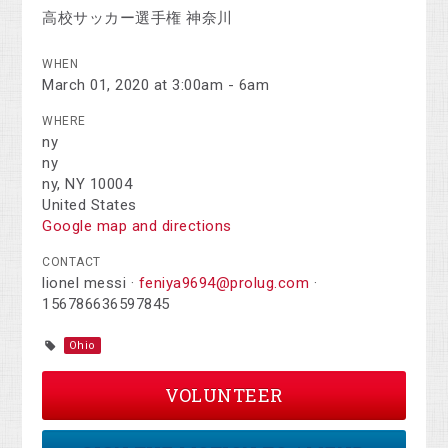
高校サッカー選手権 神奈川
WHEN
March 01, 2020 at 3:00am - 6am
WHERE
ny
ny
ny, NY 10004
United States
Google map and directions
CONTACT
lionel messi ·
feniya9694@prolug.com
·
156786636597845
Ohio
VOLUNTEER