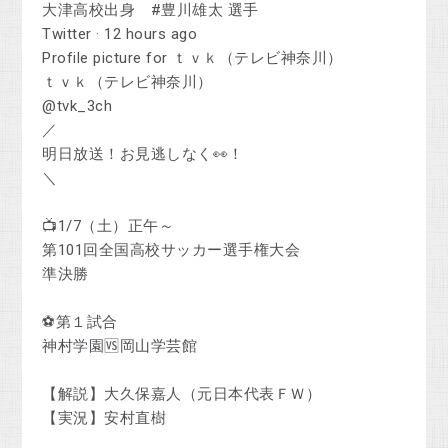
大津高校出身 #豊川雄太 選手
Twitter · 12 hours ago
Profile picture for ｔｖｋ（テレビ神奈川）
ｔｖｋ（テレビ神奈川）
@tvk_3ch
／
明日放送！お見逃しなく👀！
＼
📺1/7（土）正午～
第101回全国高校サッカー選手権大会
準決勝
⚽第１試合
神村学園🆚岡山学芸館
【解説】大久保嘉人（元日本代表ＦＷ）
【実況】安村直樹