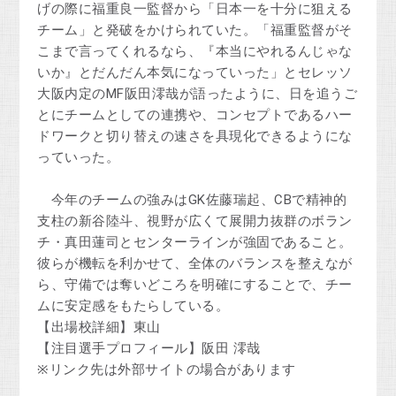
げの際に福重良一監督から「日本一を十分に狙える
チーム」と発破をかけられていた。「福重監督がそ
こまで言ってくれるなら、『本当にやれるんじゃな
いか』とだんだん本気になっていった」とセレッソ
大阪内定のMF阪田澪哉が語ったように、日を追うご
とにチームとしての連携や、コンセプトであるハー
ドワークと切り替えの速さを具現化できるようにな
っていった。
今年のチームの強みはGK佐藤瑞起、CBで精神的
支柱の新谷陸斗、視野が広くて展開力抜群のボラン
チ・真田蓮司とセンターラインが強固であること。
彼らが機転を利かせて、全体のバランスを整えなが
ら、守備では奪いどころを明確にすることで、チー
ムに安定感をもたらしている。
【出場校詳細】東山
【注目選手プロフィール】阪田 澪哉
※リンク先は外部サイトの場合があります