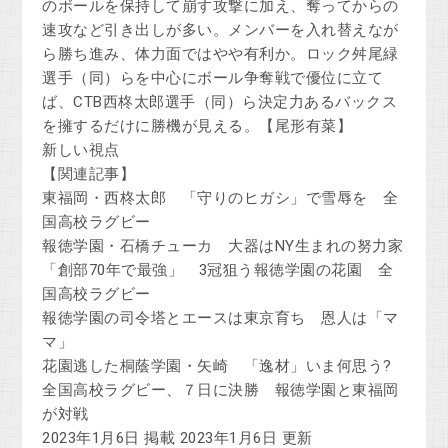
のボールを保持して崩す攻撃に加え、奪ってからの
速攻など引き出しが多い。メンバーを入れ替えなが
ら勝ち進み、体力面ではやや有利か。ロック舛尾緑
選手（同）らを中心にボール争奪戦で優位に立て
ば、CTB西柊太郎選手（同）ら決定力あるバックス
を擁するだけに勝機が見える。【尾形有菜】
新しい視点
【関連記事】
東福岡・西柊太郎 「守りのヒガシ」で雪辱を 全
国高校ラグビー
報徳学園・石橋チューカ 大器はNY生まれの努力家
「創部70年で最強」 3冠狙う報徳学園の花園 全
国高校ラグビー
報徳学園の司令塔とエースは東京育ち 恩人は「マ
マ」
花園逃した桐蔭学園・矢崎 「逸材」いま何思う?
全国高校ラグビー、７日に決勝 報徳学園と東福岡
が対戦
2023年1月6日 掲載 2023年1月6日 更新