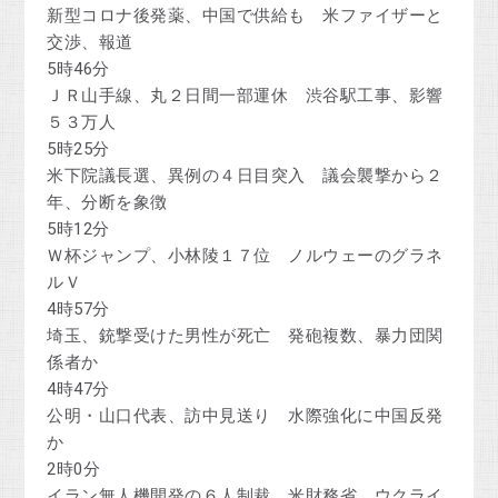
新型コロナ後発薬、中国で供給も 米ファイザーと
交渉、報道
5時46分
ＪＲ山手線、丸２日間一部運休 渋谷駅工事、影響
５３万人
5時25分
米下院議長選、異例の４日目突入 議会襲撃から２
年、分断を象徴
5時12分
Ｗ杯ジャンプ、小林陵１７位 ノルウェーのグラネ
ルＶ
4時57分
埼玉、銃撃受けた男性が死亡 発砲複数、暴力団関
係者か
4時47分
公明・山口代表、訪中見送り 水際強化に中国反発
か
2時0分
イラン無人機開発の６人制裁 米財務省、ウクライ