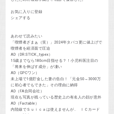
お気に入りに登録
シェアする
あわせて読みたい
「喫煙者ざまぁ（笑）」2024年タバコ更に値上げで
喫煙者を経済面で圧迫
AD（DR.STICK_typex）
15歳までなら180cm目指せる？！小児科医注目の
「将来を伸ばす成分」が凄い
AD（GPCワン）
未上場で1億貯金した妻の告白！「元金50→3000万
に初心者でもできた」その理由に納得
AD（FA合同会社）
現在も写真が残っている歴史上の有名人の顔が意外
AD（Factable）
内陸線でＳｕｉｃａは使えませんが… ＩＣカード