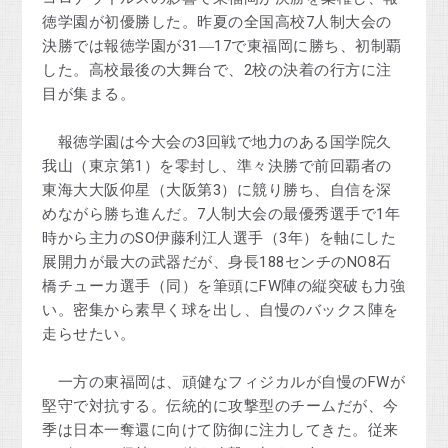
徳学園が初優勝した。昨夏の全国高校7人制大会の
決勝では報徳学園が31―17で東福岡に勝ち、初制覇
した。高校最後の大舞台で、2校の決着の行方に注
目が集まる。
報徳学園は今大会の3回戦で地力のある国学院久
我山（東京第1）を零封し、準々決勝で前回覇者の
東海大大阪仰星（大阪第3）に競り勝ち、自信を深
めながら勝ち進んだ。7人制大会の最優秀選手で1年
時から主力のSO伊藤利江人選手（3年）を軸にした
展開力が最大の武器だが、身長188センチのNO8石
橋チューカ選手（同）を筆頭にFW陣の縦突破も力強
い。密集から素早く球を出し、自慢のバックス陣を
走らせたい。
一方の東福岡は、頑健なフィジカルが自慢のFWが
堅守で対抗する。伝統的に攻撃型のチームだが、今
季は日本一奪還に向けて防御に注力してきた。従来