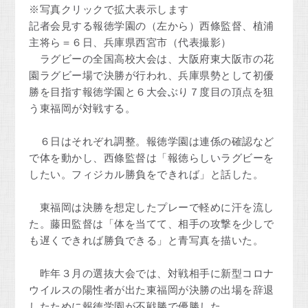
※写真クリックで拡大表示します
記者会見する報徳学園の（左から）西條監督、植浦
主将ら＝６日、兵庫県西宮市（代表撮影）
ラグビーの全国高校大会は、大阪府東大阪市の花
園ラグビー場で決勝が行われ、兵庫県勢として初優
勝を目指す報徳学園と６大会ぶり７度目の頂点を狙
う東福岡が対戦する。
６日はそれぞれ調整。報徳学園は連係の確認など
で体を動かし、西條監督は「報徳らしいラグビーを
したい。フィジカル勝負をできれば」と話した。
東福岡は決勝を想定したプレーで軽めに汗を流し
た。藤田監督は「体を当てて、相手の攻撃を少しで
も遅くできれば勝負できる」と青写真を描いた。
昨年３月の選抜大会では、対戦相手に新型コロナ
ウイルスの陽性者が出た東福岡が決勝の出場を辞退
したために報徳学園が不戦勝で優勝した。