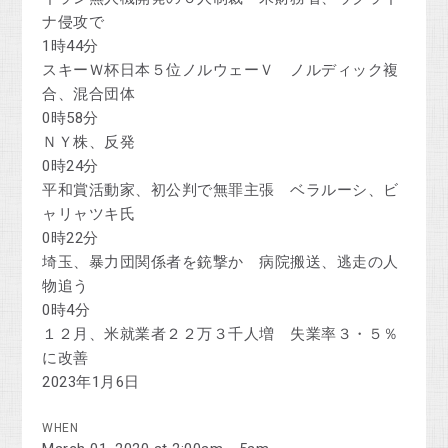
ナ侵攻で
1時44分
スキーＷ杯日本５位ノルウェーＶ ノルディック複
合、混合団体
0時58分
ＮＹ株、反発
0時24分
平和賞活動家、初公判で無罪主張 ベラルーシ、ビ
ャリャツキ氏
0時22分
埼玉、暴力団関係者を銃撃か 病院搬送、逃走の人
物追う
0時4分
１２月、米就業者２２万３千人増 失業率３・５％
に改善
2023年1月6日
WHEN