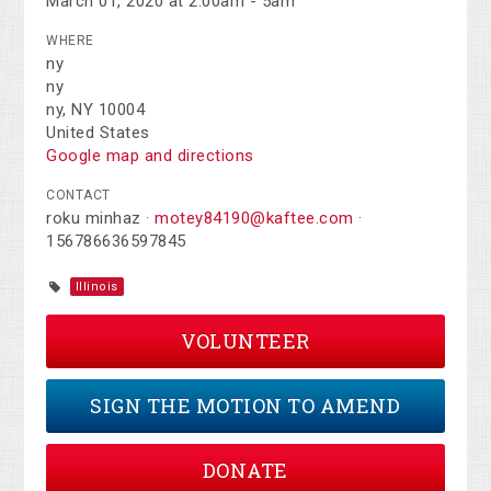
March 01, 2020 at 2:00am - 5am
WHERE
ny
ny
ny, NY 10004
United States
Google map and directions
CONTACT
roku minhaz ·
motey84190@kaftee.com
·
156786636597845
Illinois
VOLUNTEER
SIGN THE MOTION TO AMEND
DONATE