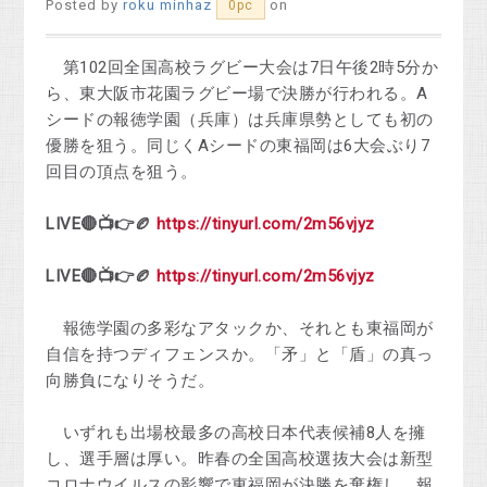
Posted by
roku minhaz
on
0pc
第102回全国高校ラグビー大会は7日午後2時5分か
ら、東大阪市花園ラグビー場で決勝が行われる。A
シードの報徳学園（兵庫）は兵庫県勢としても初の
優勝を狙う。同じくAシードの東福岡は6大会ぶり7
回目の頂点を狙う。
LIVE🔴📺👉🏉
https://tinyurl.com/2m56vjyz
LIVE🔴📺👉🏉
https://tinyurl.com/2m56vjyz
報徳学園の多彩なアタックか、それとも東福岡が
自信を持つディフェンスか。「矛」と「盾」の真っ
向勝負になりそうだ。
いずれも出場校最多の高校日本代表候補8人を擁
し、選手層は厚い。昨春の全国高校選抜大会は新型
コロナウイルスの影響で東福岡が決勝を棄権し、報