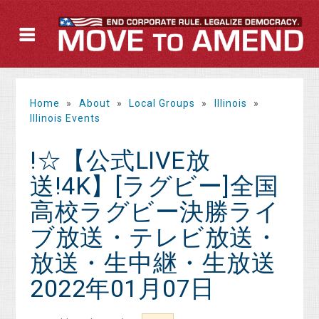
Home
»
About
»
Local Groups
»
Illinois
»
Illinois Events
!☆【公式LIVE放
送!4K】[ラグビー]全国
高校ラグビー決勝ライ
ブ放送・テレビ放送・
放送・生中継・生放送
2022年01月07日