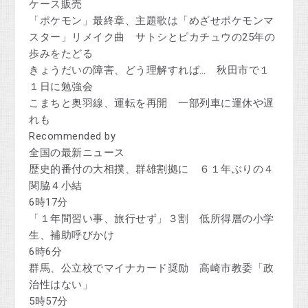
ケース販売
「ポケモン」最終章、主題歌は「めざせポケモンマ
スター」リメイク曲 サトシとピカチュウの25年の
歩みをたどる
きょうだいの障害、どう理解すれば… 秋田市で１
１日に勉強会
こまちと奥羽線、運転を再開 一部列車に運休や遅
れも
Recommended by
全国の最新ニュース
歴史的番付の大相撲、群雄割拠に ６１年ぶりの４
関脇４小結
6時17分
「１年間習い事、旅行せず」３割 低所得層の小学
生、補助呼びかけ
6時6分
群馬、公立校でマイナカード奨励 高崎市教委「政
治性はない」
5時57分