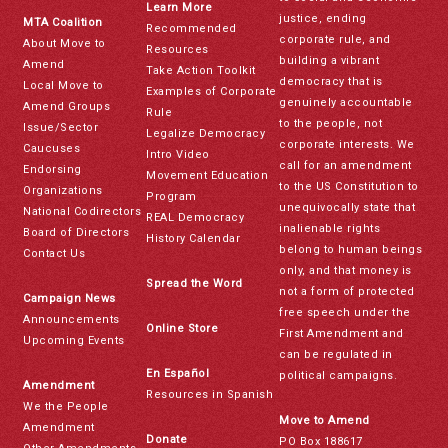
Learn More
justice, ending
MTA Coalition
Recommended
corporate rule, and
About Move to
Resources
building a vibrant
Amend
Take Action Toolkit
democracy that is
Local Move to
Examples of Corporate
genuinely accountable
Amend Groups
Rule
to the people, not
Issue/Sector
Legalize Democracy
corporate interests. We
Caucuses
Intro Video
call for an amendment
Endorsing
Movement Education
to the US Constitution to
Organizations
Program
unequivocally state that
National Codirectors
REAL Democracy
inalienable rights
Board of Directors
History Calendar
belong to human beings
Contact Us
only, and that money is
Spread the Word
not a form of protected
Campaign News
free speech under the
Announcements
Online Store
First Amendment and
Upcoming Events
can be regulated in
En Español
political campaigns.
Amendment
Resources in Spanish
We the People
Move to Amend
Amendment
Donate
PO Box 188617