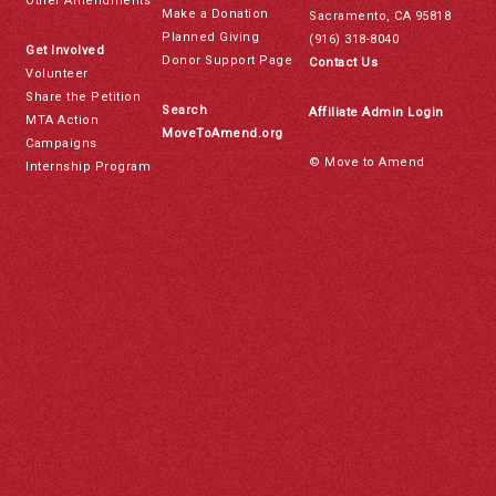
Other Amendments
Make a Donation
Sacramento, CA 95818
Planned Giving
(916) 318-8040
Get Involved
Donor Support Page
Contact Us
Volunteer
Share the Petition
Search
Affiliate Admin Login
MTA Action
MoveToAmend.org
Campaigns
© Move to Amend
Internship Program