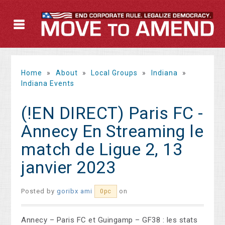
Home
»
About
»
Local Groups
»
Indiana
»
Indiana Events
(!EN DIRECT) Paris FC -
Annecy En Streaming le
match de Ligue 2, 13
janvier 2023
Posted by
goribx ami
on
0pc
Annecy – Paris FC et Guingamp – GF38 : les stats