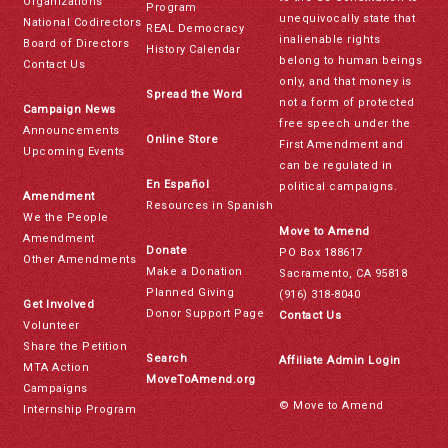
Organizations
Program
unequivocally state that
National Codirectors
REAL Democracy
inalienable rights
Board of Directors
History Calendar
belong to human beings
Contact Us
only, and that money is
Spread the Word
not a form of protected
Campaign News
free speech under the
Announcements
Online Store
First Amendment and
Upcoming Events
can be regulated in
En Español
political campaigns.
Amendment
Resources in Spanish
We the People
Move to Amend
Amendment
Donate
PO Box 188617
Other Amendments
Make a Donation
Sacramento, CA 95818
Planned Giving
(916) 318-8040
Get Involved
Donor Support Page
Contact Us
Volunteer
Share the Petition
Search
Affiliate Admin Login
MTA Action
MoveToAmend.org
Campaigns
© Move to Amend
Internship Program