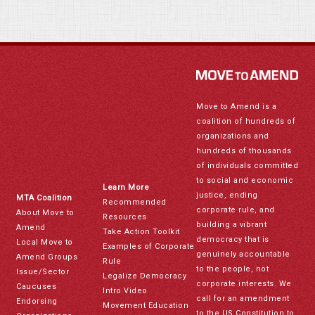
Move to Amend is a
coalition of hundreds of
organizations and
hundreds of thousands
of individuals committed
to social and economic
Learn More
justice, ending
MTA Coalition
Recommended
corporate rule, and
About Move to
Resources
building a vibrant
Amend
Take Action Toolkit
democracy that is
Local Move to
Examples of Corporate
genuinely accountable
Amend Groups
Rule
to the people, not
Issue/Sector
Legalize Democracy
corporate interests. We
Caucuses
Intro Video
call for an amendment
Endorsing
Movement Education
to the US Constitution to