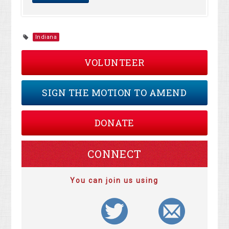
Indiana
VOLUNTEER
SIGN THE MOTION TO AMEND
DONATE
CONNECT
You can join us using