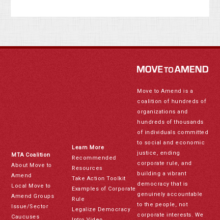
Move to Amend is a
coalition of hundreds of
organizations and
hundreds of thousands
of individuals committed
to social and economic
Learn More
justice, ending
MTA Coalition
Recommended
corporate rule, and
About Move to
Resources
building a vibrant
Amend
Take Action Toolkit
democracy that is
Local Move to
Examples of Corporate
genuinely accountable
Amend Groups
Rule
to the people, not
Issue/Sector
Legalize Democracy
corporate interests. We
Caucuses
Intro Video