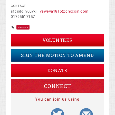
CONTACT
sfcsdg jyuuyki ·
veweva1815@cnxcoin.com
·
01795517157
Kansas
VOLUNTEER
SIGN THE MOTION TO AMEND
DONATE
CONNECT
You can join us using