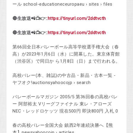
ール school-educationeceuropaeu › sites › files
🔴生放送📲📺👉::
https://tinyurl.com/2ddtvcth
🔴生放送📲📺👉::
https://tinyurl.com/2ddtvcth
第66回全日本バレーボール高等学校選手権大会（春
高）が2023年1月6日（水）に開幕した。東京体育館
（渋谷区）で同日か ら1月8日（日）まで行われる。
高校バレー(本、雑誌)の中古品・新品・古本一覧 -
ヤフオク!auctionsyahoocojp › search
バレーボールマガジン 2005/5 第36回春の高校バレ
ー 阿部裕太 Vリーグファイナル 東レ・アローズ
NEC・レッドロケッツ 現在500円 即決800円 入札 0
春の高校バレー全国大会 鎮西2年連続決勝へ【熊
本】newsyahoocojp › articles