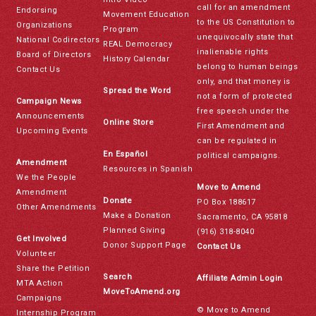
call for an amendment
Endorsing
Movement Education
to the US Constitution to
Organizations
Program
unequivocally state that
National Codirectors
REAL Democracy
inalienable rights
Board of Directors
History Calendar
belong to human beings
Contact Us
only, and that money is
Spread the Word
not a form of protected
Campaign News
free speech under the
Announcements
Online Store
First Amendment and
Upcoming Events
can be regulated in
En Español
political campaigns.
Amendment
Resources in Spanish
We the People
Move to Amend
Amendment
Donate
PO Box 188617
Other Amendments
Make a Donation
Sacramento, CA 95818
Planned Giving
(916) 318-8040
Get Involved
Donor Support Page
Contact Us
Volunteer
Share the Petition
Search
Affiliate Admin Login
MTA Action
MoveToAmend.org
Campaigns
© Move to Amend
Internship Program