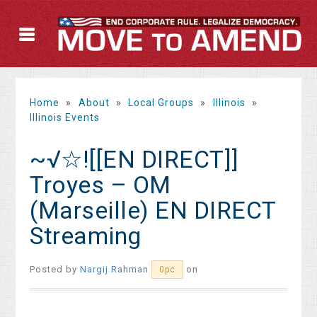
Home
»
About
»
Local Groups
»
Illinois
»
Illinois Events
~√☆![[EN DIRECT]]
Troyes – OM
(Marseille) EN DIRECT
Streaming
Posted by
Nargij Rahman
on
0pc