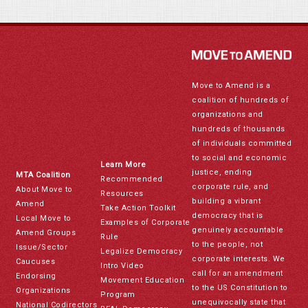
Move to Amend is a
coalition of hundreds of
organizations and
hundreds of thousands
of individuals committed
to social and economic
Learn More
justice, ending
MTA Coalition
Recommended
corporate rule, and
About Move to
Resources
building a vibrant
Amend
Take Action Toolkit
democracy that is
Local Move to
Examples of Corporate
genuinely accountable
Amend Groups
Rule
to the people, not
Issue/Sector
Legalize Democracy
corporate interests. We
Caucuses
Intro Video
call for an amendment
Endorsing
Movement Education
to the US Constitution to
Organizations
Program
unequivocally state that
National Codirectors