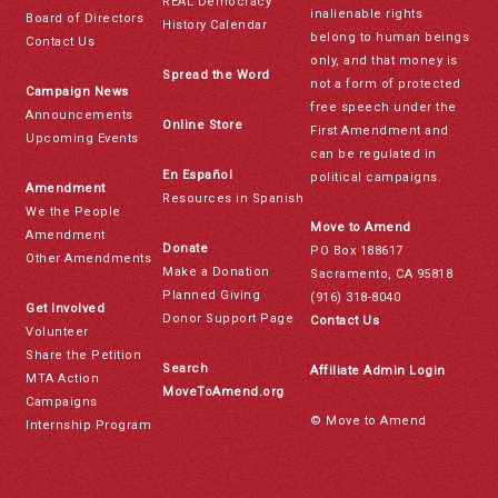
REAL Democracy
inalienable rights
Board of Directors
History Calendar
belong to human beings
Contact Us
only, and that money is
Spread the Word
not a form of protected
Campaign News
free speech under the
Announcements
Online Store
First Amendment and
Upcoming Events
can be regulated in
En Español
political campaigns.
Amendment
Resources in Spanish
We the People
Move to Amend
Amendment
Donate
PO Box 188617
Other Amendments
Make a Donation
Sacramento, CA 95818
Planned Giving
(916) 318-8040
Get Involved
Donor Support Page
Contact Us
Volunteer
Share the Petition
Search
Affiliate Admin Login
MTA Action
MoveToAmend.org
Campaigns
© Move to Amend
Internship Program