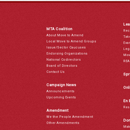
Lea
MTA Coalition
Rec
About Move to Amend
Tak
Local Move to Amend Groups
Exa
Issue/Sector Caucuses
Leg
Endorsing Organizations
Mov
National Codirectors
REA
Board of Directors
Contact Us
Spr
Campaign News
Onl
Announcements
Upcoming Events
En 
Res
Amendment
We the People Amendment
Don
Other Amendments
Mak