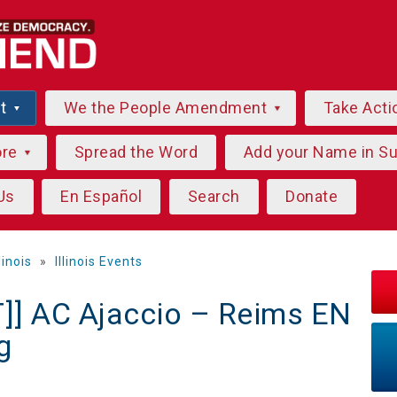
ut
We the People Amendment
Take Acti
ore
Spread the Word
Add your Name in S
Us
En Español
Search
Donate
llinois
»
Illinois Events
]] AC Ajaccio – Reims EN
g