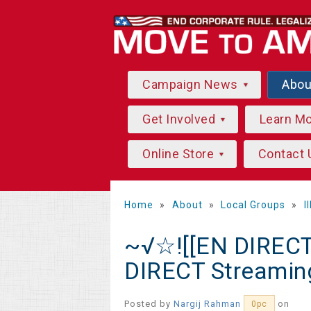
Campaign News
Abo
Get Involved
Learn M
Online Store
Contact 
Home
»
About
»
Local Groups
»
I
~√☆![[EN DIRECT
DIRECT Streamin
Posted by
Nargij Rahman
on
0pc