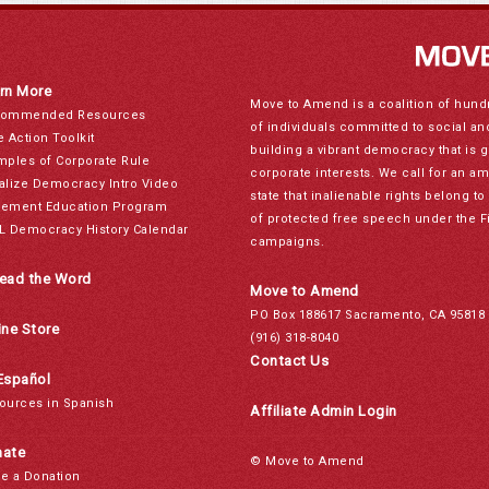
rn More
Move to Amend is a coalition of hund
ommended Resources
of individuals committed to social a
e Action Toolkit
building a vibrant democracy that is 
mples of Corporate Rule
corporate interests. We call for an a
alize Democracy Intro Video
state that inalienable rights belong 
ement Education Program
of protected free speech under the F
L Democracy History Calendar
campaigns.
ead the Word
Move to Amend
PO Box 188617 Sacramento, CA 95818
ine Store
(916) 318-8040
Contact Us
Español
ources in Spanish
Affiliate Admin Login
ate
© Move to Amend
e a Donation