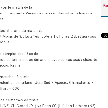
Ka
 voir le match de la
jaccio accueille Reims ce mercredi. les informations de
ct.
otes et prono du match de
et Moins de 3,5 buts" est coté à 1,61 chez ZEbet qui vous
 Bonus
ge complet des 16es de
ance se terminent ce dimanche avec de nouveaux clubs de
accio, Reims
anche : à quelle
ulent en simultané : Jura Sud – Ajaccio, Chamalières –
lfort – OSQ
des seizièmes de finale
(N2) OU Cassel (R1) vs Paris SG (L1) Les Herbiers (N2)