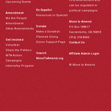
First Amendment and
Upcoming Events
can be regulated in
En Español
political campaigns.
Amendment
Resources in Spanish
We the People
Move to Amend
Amendment
Donate
PO Box 188617
Other Amendments
Make a Donation
Sacramento, CA 95818
Planned Giving
(916) 318-8040
Get Involved
Donor Support Page
Contact Us
Volunteer
Share the Petition
Search
Affiliate Admin Login
MTA Action
MoveToAmend.org
Campaigns
© Move to Amend
Internship Program