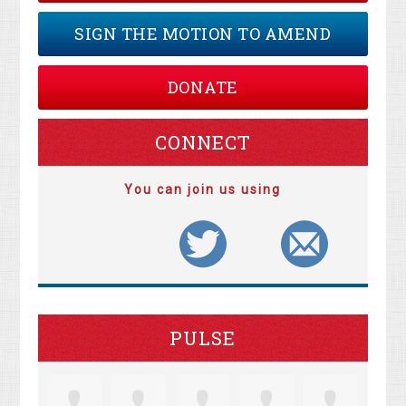
SIGN THE MOTION TO AMEND
DONATE
CONNECT
You can join us using
PULSE