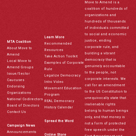
Move to Amend is a
coalition of hundreds of
organizations and
hundreds of thousands
of individuals committed
to social and economic
Learn More
justice, ending
MTA Coalition
Recommended
corporate rule, and
About Move to
Resources
building a vibrant
Amend
Take Action Toolkit
democracy that is
Local Move to
Examples of Corporate
genuinely accountable
Amend Groups
Rule
to the people, not
Issue/Sector
Legalize Democracy
corporate interests. We
Caucuses
Intro Video
call for an amendment
Endorsing
Movement Education
to the US Constitution to
Organizations
Program
unequivocally state that
National Codirectors
REAL Democracy
inalienable rights
Board of Directors
History Calendar
belong to human beings
Contact Us
only, and that money is
Spread the Word
not a form of protected
Campaign News
free speech under the
Announcements
Online Store