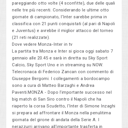
pareggiando otto volte (4 sconfitte), due delle quali
nelle tre più recenti. Considerando le ultime otto
giornate di campionato, l’Inter sarebbe prima in
classifica con 21 punti conquistati (al pari di Napoli
e Juventus) e avrebbe il miglior attacco del torneo
(21 reti realizzate).
Dove vedere Monza-Inter in tv
La partita tra Monza e Inter si gioca oggi sabato 7
gennaio alle 20.45 e sarà in diretta su Sky Sport
Calcio, Sky Sport Uno e in streaming su NOW.
Telecronaca di Federico Zancan con commento di
Giuseppe Bergomi. I collegamenti a bordocampo
sono a cura di Matteo Barzaghi e Andrea
Paventi.MONZA - Dopo l'importante successo nel
big match di San Siro contro il Napoli che ha
riaperto la corsa Scudetto, l'Inter di Simone Inzaghi
si prepara ad affrontare il Monza nella penulitima
giornata del girone di andata della Serie A. I
nerazzurri arrivano all'importante trasferta in