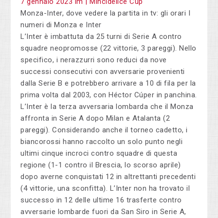
Monza-Inter, dove vedere la partita in tv: gli orari I
numeri di Monza e Inter
L’Inter è imbattuta da 25 turni di Serie A contro
squadre neopromosse (22 vittorie, 3 pareggi). Nello
specifico, i nerazzurri sono reduci da nove
successi consecutivi con avversarie provenienti
dalla Serie B e potrebbero arrivare a 10 di fila per la
prima volta dal 2003, con Héctor Cúper in panchina.
L’Inter è la terza avversaria lombarda che il Monza
affronta in Serie A dopo Milan e Atalanta (2
pareggi). Considerando anche il torneo cadetto, i
biancorossi hanno raccolto un solo punto negli
ultimi cinque incroci contro squadre di questa
regione (1-1 contro il Brescia, lo scorso aprile)
dopo averne conquistati 12 in altrettanti precedenti
(4 vittorie, una sconfitta). L’Inter non ha trovato il
successo in 12 delle ultime 16 trasferte contro
avversarie lombarde fuori da San Siro in Serie A,