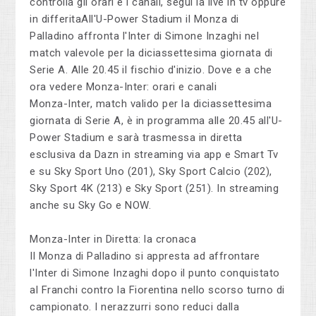
controlla gli orari e i canali, segui la live in tv oppure
in differitaAll'U-Power Stadium il Monza di
Palladino affronta l'Inter di Simone Inzaghi nel
match valevole per la diciassettesima giornata di
Serie A. Alle 20.45 il fischio d'inizio. Dove e a che
ora vedere Monza-Inter: orari e canali
Monza-Inter, match valido per la diciassettesima
giornata di Serie A, è in programma alle 20.45 all'U-
Power Stadium e sarà trasmessa in diretta
esclusiva da Dazn in streaming via app e Smart Tv
e su Sky Sport Uno (201), Sky Sport Calcio (202),
Sky Sport 4K (213) e Sky Sport (251). In streaming
anche su Sky Go e NOW.
Monza-Inter in Diretta: la cronaca
Il Monza di Palladino si appresta ad affrontare
l'Inter di Simone Inzaghi dopo il punto conquistato
al Franchi contro la Fiorentina nello scorso turno di
campionato. I nerazzurri sono reduci dalla