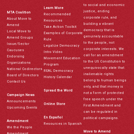
to social and economic
Learn More
justice, ending
MTA Coalition
Recommended
corporate rule, and
About Move to
Resources
building a vibrant
Amend
Take Action Toolkit
democracy that is
Local Move to
Examples of Corporate
genuinely accountable
Amend Groups
Rule
to the people, not
Issue/Sector
Legalize Democracy
corporate interests. We
Caucuses
Intro Video
call for an amendment
Endorsing
Movement Education
to the US Constitution to
Organizations
Program
unequivocally state that
National Codirectors
REAL Democracy
inalienable rights
Board of Directors
History Calendar
belong to human beings
Contact Us
only, and that money is
Spread the Word
not a form of protected
Campaign News
free speech under the
Announcements
Online Store
First Amendment and
Upcoming Events
can be regulated in
En Español
political campaigns.
Amendment
Resources in Spanish
We the People
Move to Amend
Amendment