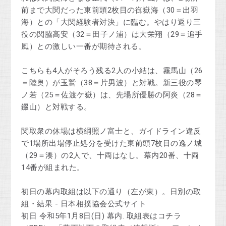
前まで大関だった東前頭2枚目の御嶽海（30＝出羽
海）との「大関経験者対決」に臨む。やはり返り三
役の関脇高安（32＝田子ノ浦）は大栄翔（29＝追手
風）との激しい一番が期待される。
こちらも4人がそろう残る2人の小結は、霧馬山（26
＝陸奥）が玉鷲（38＝片男波）と対戦。新三役の琴
ノ若（25＝佐渡ケ嶽）は、先場所優勝の阿炎（28＝
錣山）と対戦する。
関取衆の休場は横綱照ノ富士と、ガイドライン違反
で1場所出場停止処分を受けた東前頭7枚目の逸ノ城
（29＝湊）の2人で、十両はなし。幕内20番、十両
14番が組まれた。
初日の幕内取組は以下の通り（左が東）。日別の取
組・結果 - 日本相撲協会公式サイト
初日 令和5年1月8日(日) 幕内. 取組表はコチラ