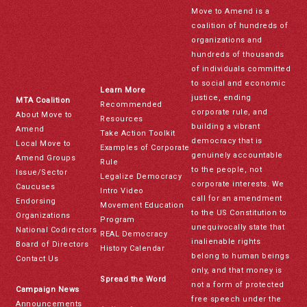
Move to Amend is a
coalition of hundreds of
organizations and
hundreds of thousands
of individuals committed
to social and economic
Learn More
justice, ending
MTA Coalition
Recommended
corporate rule, and
About Move to
Resources
building a vibrant
Amend
Take Action Toolkit
democracy that is
Local Move to
Examples of Corporate
genuinely accountable
Amend Groups
Rule
to the people, not
Issue/Sector
Legalize Democracy
corporate interests. We
Caucuses
Intro Video
call for an amendment
Endorsing
Movement Education
to the US Constitution to
Organizations
Program
unequivocally state that
National Codirectors
REAL Democracy
inalienable rights
Board of Directors
History Calendar
belong to human beings
Contact Us
only, and that money is
Spread the Word
not a form of protected
Campaign News
free speech under the
Announcements