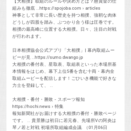
【大相撲】取組のルールや決め方とは？懸賞金の仕
組みも徹底 ...https://spojoba.com › articles
神事として非常に長い歴史を持つ相撲、強靭な肉体
どうしが四股を踏み、ぶつかり合う様は圧巻です。
相撲の最高峰に位置する大相撲。日々、注目の対戦
が行われます。
日本相撲協会公式アプリ「大相撲」| 幕内取組ムー
ビーが見 ...https://sumo.dwango.jp
大相撲の番付表、星取表、取組表といった本場所基
本情報をはじめ、幕下上位5番を含む十両・幕内全
取組ムービーを配信します！ごひいき機能で好きな
力士を登録して、 ...
大相撲 - 番付・勝敗 - スポーツ報知
https://hochi.news › 特集
報知新聞社がお届けする大相撲の番付・勝敗ページ
です。 ... 貴景勝は初日に若元春、先場所Vの阿炎は
琴ノ若と対戦 初場所取組編成会議. （01月06日