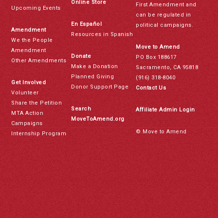
Online Store
First Amendment and
Upcoming Events
can be regulated in
En Español
political campaigns.
Amendment
Resources in Spanish
We the People
Move to Amend
Amendment
Donate
PO Box 188617
Other Amendments
Make a Donation
Sacramento, CA 95818
Planned Giving
(916) 318-8040
Get Involved
Donor Support Page
Contact Us
Volunteer
Share the Petition
Search
Affiliate Admin Login
MTA Action
MoveToAmend.org
Campaigns
© Move to Amend
Internship Program