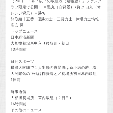
（PDF）. 「幕下以下の取組表（速報版）」ファンク
ラブ限定で公開！ ※黒丸（白背景）=負け 白丸（オ
レンジ背景）＝勝ち ...
‎好取組十五番 · ‎優勝力士・三賞力士 · ‎休場力士情報 · ‎
高安 晃
トップニュース
日本経済新聞
大相撲初場所中入り後取組・初日
13時間前
日刊スポーツ
横綱大関陣で１人出場の貴景勝は新小結の若元春、
大関陥落の正代は御嶽海と／初場所初日幕内取組
1日前
時事通信
大相撲初場所・幕内取組（２日目）
16時間前
その他のニュース