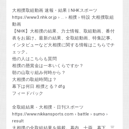
大相撲取組動画 速報・結果 | NHKスポーツ
https://www3.nhk.or.jp › ... › 相撲 › 特設 大相撲取組
動画
【NHK】大相撲の結果、力士情報、取組動画、番付
表をお届け。最新の結果、全取組動画、特集記事、
インタビューなど大相撲に関する情報はこちらでチ
ェック。
他の人はこちらも質問
相撲の懸賞金は一本いくらですか？
朝の山取り組み何時から？
大相撲の取組時間は？
幕下は何日 相撲とる？dfg
フィードバック
全取組結果 - 大相撲 - 日刊スポーツ
https://www.nikkansports.com › battle › sumo ›
result
大相撲の全取組結果を掲載。幕内、十両、幕下、三