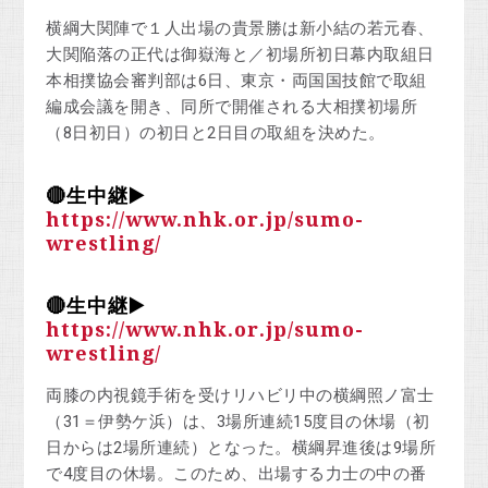
横綱大関陣で１人出場の貴景勝は新小結の若元春、
大関陥落の正代は御嶽海と／初場所初日幕内取組日
本相撲協会審判部は6日、東京・両国国技館で取組
編成会議を開き、同所で開催される大相撲初場所
（8日初日）の初日と2日目の取組を決めた。
🔴生中継▶️
https://www.nhk.or.jp/sumo-
wrestling/
🔴生中継▶️
https://www.nhk.or.jp/sumo-
wrestling/
両膝の内視鏡手術を受けリハビリ中の横綱照ノ富士
（31＝伊勢ケ浜）は、3場所連続15度目の休場（初
日からは2場所連続）となった。横綱昇進後は9場所
で4度目の休場。このため、出場する力士の中の番