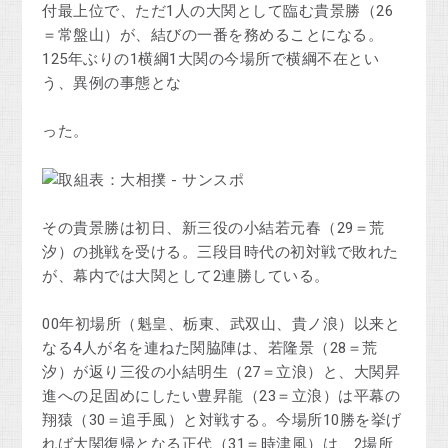
付最上位で、ただ1人の大関として臨む貴景勝（26
＝常盤山）が、結びの一番を務めることになる。
125年ぶりの1横綱1大関の今場所で横綱不在とい
う、異例の事態とな
った。
その貴景勝は初日、新三役の小結若元春（29＝荒
汐）の挑戦を受ける。三段目時代の初対戦で敗れた
が、幕内では大関として2連勝している。
00年初場所（魁皇、栃東、武双山、貴ノ浪）以来と
なる4人が名を連ねた関脇陣は、若隆景（28＝荒
汐）が返り三役の小結明生（27＝立浪）と、大関昇
進への足固めにしたい豊昇龍（23＝立浪）は平幕の
翔猿（30＝追手風）と対戦する。今場所10勝を挙げ
れば大関復帰となる正代（31＝時津風）は、2場所