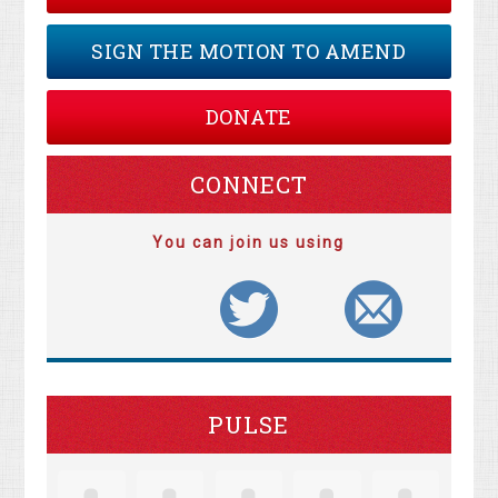
SIGN THE MOTION TO AMEND
DONATE
CONNECT
You can join us using
PULSE