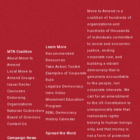
Move to Amend is a
coalition of hundreds of
organizations and
hundreds of thousands
of individuals committed
to social and economic
Learn More
justice, ending
MTA Coalition
Recommended
corporate rule, and
About Move to
Resources
building a vibrant
Amend
Take Action Toolkit
democracy that is
Local Move to
Examples of Corporate
genuinely accountable
Amend Groups
Rule
to the people, not
Issue/Sector
Legalize Democracy
corporate interests. We
Caucuses
Intro Video
call for an amendment
Endorsing
Movement Education
to the US Constitution to
Organizations
Program
unequivocally state that
National Codirectors
REAL Democracy
inalienable rights
Board of Directors
History Calendar
belong to human beings
Contact Us
only, and that money is
Spread the Word
not a form of protected
Campaign News