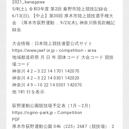
2021_kanagawa
5/8(土), 令和3年度 第2回 秦野市陸上競技記録会 ...
6/13(日), 【中止】第30回 厚木市陸上競技選手権大
会. 《厚木市荻野運動 ... 9/23(木), 神奈川県長距離記
録会.
大会情報：日本陸上競技連盟公式サイト
https://www.jaaf.or.jp › competition › area
地域都道府県 月 日 年 団体コード 大会コード 競技
場コード
神奈川 4 2～3 22 14 1701 142070
神奈川 4 2～3 22 14 0301 142020
神奈川 4 9～10 22 14 0301 142070
他 181 行を表示
荻野運動公園競技場予定表［1月～2月］
https://ogino-park.jp › Competition
PDF
厚木市荻野運動公園 046（225）2687（競技場）. 2