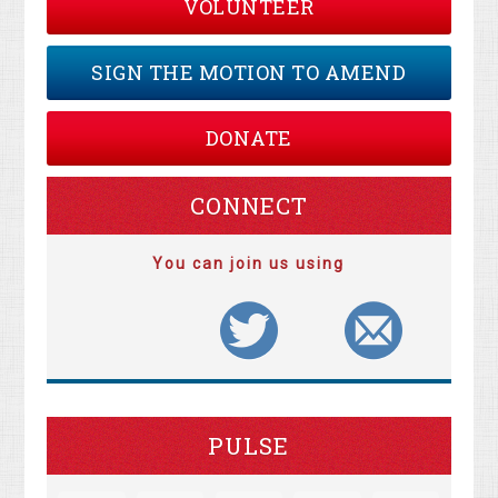
VOLUNTEER
SIGN THE MOTION TO AMEND
DONATE
CONNECT
You can join us using
PULSE