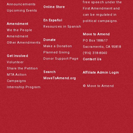
free speech under the
Announcements
Online Store
First Amendment and
Upcoming Events
can be regulated in
En Español
political campaigns.
Amendment
Resources in Spanish
We the People
Move to Amend
Amendment
Donate
PO Box 188617
Other Amendments
Make a Donation
Sacramento, CA 95818
Planned Giving
(916) 318-8040
Get Involved
Donor Support Page
Contact Us
Volunteer
Share the Petition
Search
Affiliate Admin Login
MTA Action
MoveToAmend.org
Campaigns
© Move to Amend
Internship Program