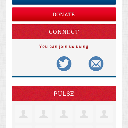
DONATE
CONNECT
You can join us using
PULSE