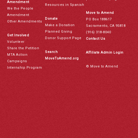
Amendment
Resources in Spanish
We the People
Move to Amend
Amendment
Donate
PO Box 188617
Other Amendments
Make a Donation
Sacramento, CA 95818
Planned Giving
(916) 318-8040
Get Involved
Donor Support Page
Contact Us
Volunteer
Share the Petition
Search
Affiliate Admin Login
MTA Action
MoveToAmend.org
Campaigns
© Move to Amend
Internship Program