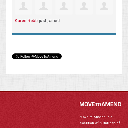
Karen Rebb
just joined.
Move to Amend is a
coalition of hundreds of