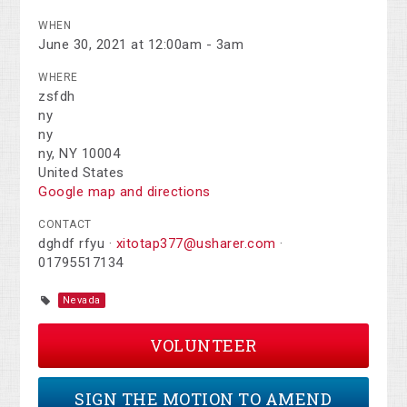
WHEN
June 30, 2021 at 12:00am - 3am
WHERE
zsfdh
ny
ny
ny, NY 10004
United States
Google map and directions
CONTACT
dghdf rfyu ·
xitotap377@usharer.com
·
01795517134
Nevada
VOLUNTEER
SIGN THE MOTION TO AMEND