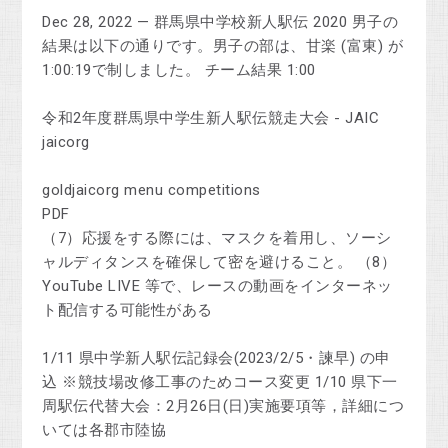
Dec 28, 2022 — 群馬県中学校新人駅伝 2020 男子の
結果は以下の通りです。男子の部は、甘楽 (富東) が
1:00:19で制しました。 チーム結果 1:00
令和2年度群馬県中学生新人駅伝競走大会 - JAIC
jaicorg
goldjaicorg menu competitions
PDF
（7）応援をする際には、マスクを着用し、ソーシ
ャルディタンスを確保して密を避けること。 （8）
YouTube LIVE 等で、レースの動画をインターネッ
ト配信する可能性がある
1/11 県中学新人駅伝記録会(2023/2/5・諫早) の申
込 ※競技場改修工事のためコース変更 1/10 県下一
周駅伝代替大会：2月26日(日)実施要項等，詳細につ
いては各郡市陸協