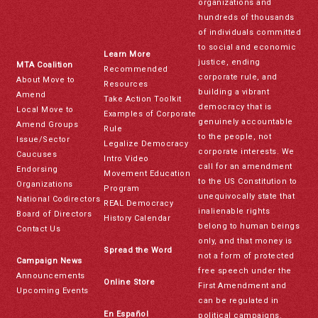
organizations and
hundreds of thousands
of individuals committed
to social and economic
Learn More
justice, ending
MTA Coalition
Recommended
corporate rule, and
About Move to
Resources
building a vibrant
Amend
Take Action Toolkit
democracy that is
Local Move to
Examples of Corporate
genuinely accountable
Amend Groups
Rule
to the people, not
Issue/Sector
Legalize Democracy
corporate interests. We
Caucuses
Intro Video
call for an amendment
Endorsing
Movement Education
to the US Constitution to
Organizations
Program
unequivocally state that
National Codirectors
REAL Democracy
inalienable rights
Board of Directors
History Calendar
belong to human beings
Contact Us
only, and that money is
Spread the Word
not a form of protected
Campaign News
free speech under the
Announcements
Online Store
First Amendment and
Upcoming Events
can be regulated in
En Español
political campaigns.