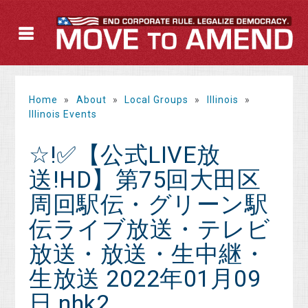
Home
»
About
»
Local Groups
»
Illinois
»
Illinois Events
☆!✅【公式LIVE放
送!HD】第75回大田区
周回駅伝・グリーン駅
伝ライブ放送・テレビ
放送・放送・生中継・
生放送 2022年01月09
日 nhk2