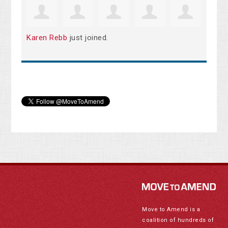
Karen Rebb
just joined.
Move to Amend is a
coalition of hundreds of