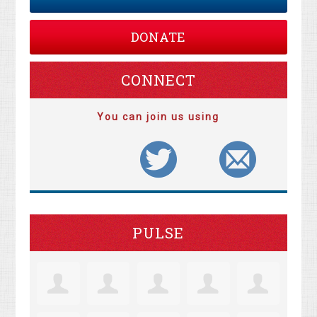
DONATE
CONNECT
You can join us using
PULSE