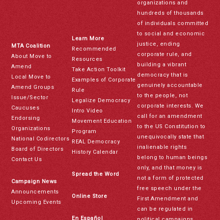
organizations and
hundreds of thousands
of individuals committed
to social and economic
Learn More
justice, ending
MTA Coalition
Recommended
corporate rule, and
About Move to
Resources
building a vibrant
Amend
Take Action Toolkit
democracy that is
Local Move to
Examples of Corporate
genuinely accountable
Amend Groups
Rule
to the people, not
Issue/Sector
Legalize Democracy
corporate interests. We
Caucuses
Intro Video
call for an amendment
Endorsing
Movement Education
to the US Constitution to
Organizations
Program
unequivocally state that
National Codirectors
REAL Democracy
inalienable rights
Board of Directors
History Calendar
belong to human beings
Contact Us
only, and that money is
Spread the Word
not a form of protected
Campaign News
free speech under the
Announcements
Online Store
First Amendment and
Upcoming Events
can be regulated in
En Español
political campaigns.