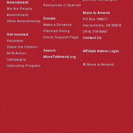
Amendment
Resources in Spanish
We the People
Move to Amend
Amendment
Donate
PO Box 188617
Other Amendments
Make a Donation
Sacramento, CA 95818
Planned Giving
(916) 318-8040
Get Involved
Donor Support Page
Contact Us
Volunteer
Share the Petition
Search
Affiliate Admin Login
MTA Action
MoveToAmend.org
Campaigns
© Move to Amend
Internship Program