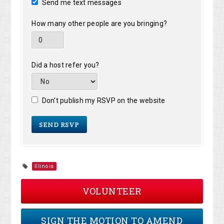
Send me text messages
How many other people are you bringing?
Did a host refer you?
Don't publish my RSVP on the website
Illinois
VOLUNTEER
SIGN THE MOTION TO AMEND