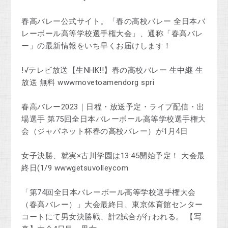
春高バレー公式サイト。「春の高校バレー 全日本バ
レーボール高等学校選手権大会」、通称「春高バレ
ー」の最新情報をいち早くお届けします！
!√テレビ放送【生NHK!!】春の高校バレー 生中継 生
放送 無料 wwwmovetoamendorg spri
春高バレー2023｜日程・放送予定・ライブ配信・出
場選手 第75回全日本バレーボール高等学校選手権大
会（ジャパネット杯春の高校バレー）が1月4日
女子決勝、就実×古川学園は13:45開始予定！ 大会最
終日(1/9 wwwgetsuvolleycom
「第74回全日本バレーボール高等学校選手権大会
（春高バレー）」大会最終日、東京体育館センター
コートにて男女決勝戦、計2試合が行われる。 【写