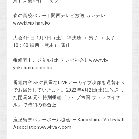
真】大会4日目、男女
春の高校バレー | 関西テレビ放送 カンテレ
wwwktvjp haruko
大会4日目 1月7日（土） 準決勝 □…男子 □…女子
10：00 鎮西（熊本）; 東山
番組表 | デジタル3ch テレビ神奈川wwwtvk-
yokohamacom ba
番組内容tvkの貴重なLIVEアーカイブ映像を週替わり
でお届けしていきます。2022年4月2日(土)に放送し
た開局50周年特別番組『ライブ帝国 ザ・ファイナ
ル』で時間の都合上
鹿児島県バレーボール協会 — Kagoshima Volleyball
Associationwwwkva-vcom