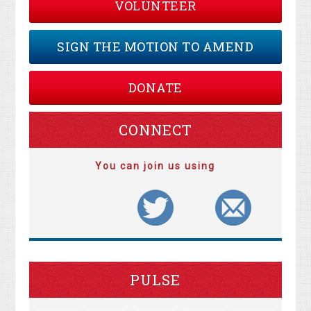
VOLUNTEER
SIGN THE MOTION TO AMEND
DONATE
CONNECT
You can join us using
PULSE