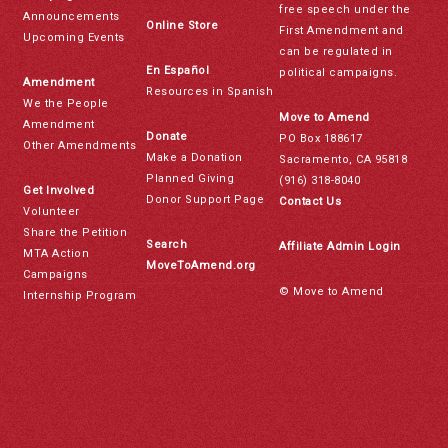
free speech under the
Announcements
Online Store
First Amendment and
Upcoming Events
can be regulated in
En Español
political campaigns.
Amendment
Resources in Spanish
We the People
Move to Amend
Amendment
Donate
PO Box 188617
Other Amendments
Make a Donation
Sacramento, CA 95818
Planned Giving
(916) 318-8040
Get Involved
Donor Support Page
Contact Us
Volunteer
Share the Petition
Search
Affiliate Admin Login
MTA Action
MoveToAmend.org
Campaigns
© Move to Amend
Internship Program