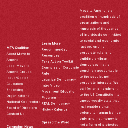
Move to Amend is a
coalition of hundreds of
organizations and
hundreds of thousands
of individuals committed
to social and economic
Learn More
justice, ending
MTA Coalition
Recommended
corporate rule, and
About Move to
Resources
building a vibrant
Amend
Take Action Toolkit
democracy that is
Local Move to
Examples of Corporate
genuinely accountable
Amend Groups
Rule
to the people, not
Issue/Sector
Legalize Democracy
corporate interests. We
Caucuses
Intro Video
call for an amendment
Endorsing
Movement Education
to the US Constitution to
Organizations
Program
unequivocally state that
National Codirectors
REAL Democracy
inalienable rights
Board of Directors
History Calendar
belong to human beings
Contact Us
only, and that money is
Spread the Word
not a form of protected
Campaign News