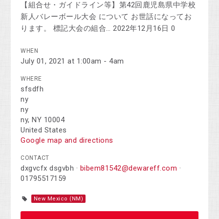
【組合せ・ガイドライン等】第42回鹿児島県中学校
新人バレーボール大会 について お世話になってお
ります。 標記大会の組合… 2022年12月16日 0
WHEN
July 01, 2021 at 1:00am - 4am
WHERE
sfsdfh
ny
ny
ny, NY 10004
United States
Google map and directions
CONTACT
dxgvcfx dsgvbh ·
bibem81542@dewareff.com
·
01795517159
New Mexico (NM)