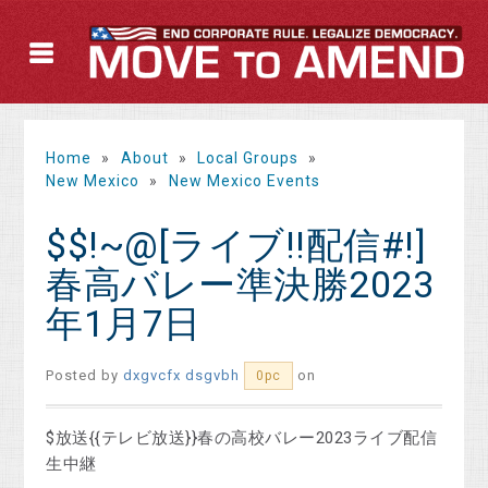
Home
»
About
»
Local Groups
»
New Mexico
»
New Mexico Events
$$!~@[ライブ!!配信#!]
春高バレー準決勝2023
年1月7日
Posted by
dxgvcfx dsgvbh
on
0pc
$放送{{テレビ放送}}春の高校バレー2023ライブ配信
生中継