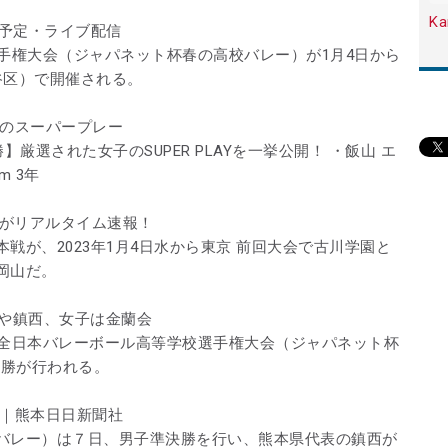
Ka
送予定・ライブ配信
手権大会（ジャパネット杯春の高校バレー）が1月4日から
谷区）で開催される。
日のスーパープレー
厳選された女子のSUPER PLAYを一挙公開！ ・飯山 エ
 3年
r!がリアルタイム速報！
戦が、2023年1月4日水から東京 前回大会で古川学園と
岡山だ。
空や鎮西、女子は金蘭会
回全日本バレーボール高等学校選手権大会（ジャパネット杯
決勝が行われる。
子｜熊本日日新聞社
バレー）は７日、男子準決勝を行い、熊本県代表の鎮西が