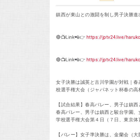
鎮西が東山との激闘を制し男子決勝進
🔴📺Link📲👉
https://jptv24.live/haruk
🔴📺Link📲👉
https://jptv24.live/haruk
女子決勝は誠英と古川学園が対戦｜春高
校選手権大会（ジャパネット杯春の高
【試合結果】春高バレー、男子は鎮西
春高バレー、男子は鎮西と駿台学園、
学校選手権大会第４日（７日、東京体
【バレー】女子準決勝は、金蘭会（大