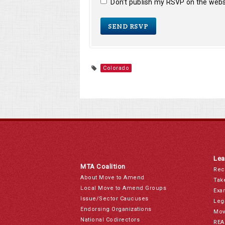
Don't publish my RSVP on the webs
Colorado
Lea
MTA Coalition
Rec
About Move to Amend
Tak
Local Move to Amend Groups
Exa
Issue/Sector Caucuses
Leg
Endorsing Organizations
Mov
National Codirectors
REA