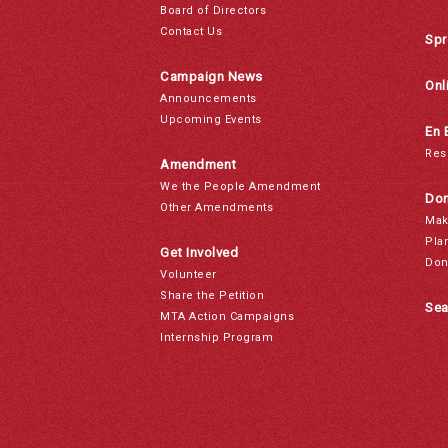
Board of Directors
Contact Us
Spr
Campaign News
Onl
Announcements
Upcoming Events
En 
Res
Amendment
We the People Amendment
Don
Other Amendments
Mak
Pla
Get Involved
Don
Volunteer
Share the Petition
Sea
MTA Action Campaigns
Internship Program