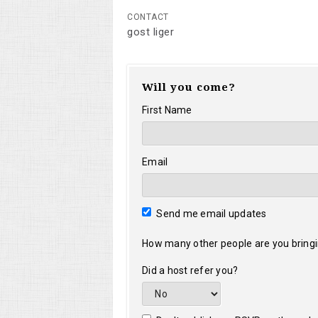
CONTACT
gost liger
Will you come?
First Name
Email
Send me email updates
How many other people are you bring
Did a host refer you?