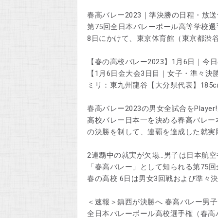
春高バレー2023｜準決勝の日程・放
第75回全日本バレーボール高等学校選
8日にかけて、東京体育館（東京都渋
【春の高校バレー2023】1月6日｜今
【1月6日金大会3日目｜女子・準々決勝】
ミリ：東九州龍谷【大分県代表】185cm
春高バレー2023の男女全試合をPlaye
高校バレー日本一を決める春高バレー本
の決勝を制して、連覇を達成した就実
2連覇中の就実が欠場…男子は日本航
「春高バレー」として知られる第75
春の高校 6日は男女3回戦および準々
＜速報＞鎮西が決勝へ 春高バレー男
全日本バレーボール高校選手権（春高