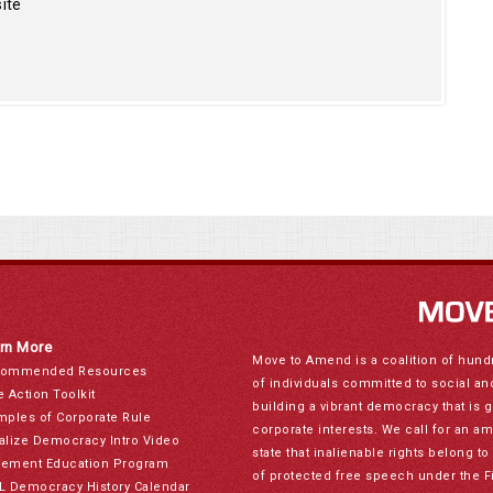
ite
rn More
Move to Amend is a coalition of hund
ommended Resources
of individuals committed to social a
e Action Toolkit
building a vibrant democracy that is 
mples of Corporate Rule
corporate interests. We call for an a
alize Democracy Intro Video
state that inalienable rights belong 
ement Education Program
of protected free speech under the F
L Democracy History Calendar