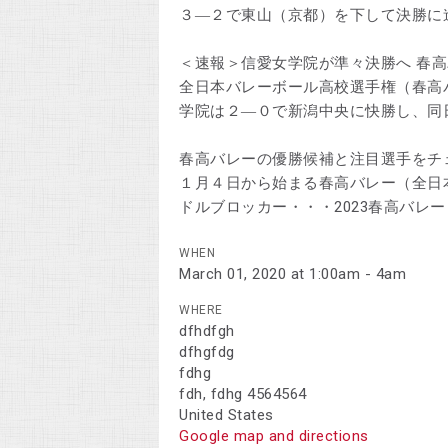
３―２で東山（京都）を下して決勝に
＜速報＞信愛女学院が準々決勝へ 春
全日本バレーボール高校選手権（春高
学院は２―０で新潟中央に快勝し、同
春高バレーの優勝候補と注目選手をチ
１月４日から始まる春高バレー（全日
ドルブロッカー・・・2023春高バレー
WHEN
March 01, 2020 at 1:00am - 4am
WHERE
dfhdfgh
dfhgfdg
fdhg
fdh, fdhg 4564564
United States
Google map and directions