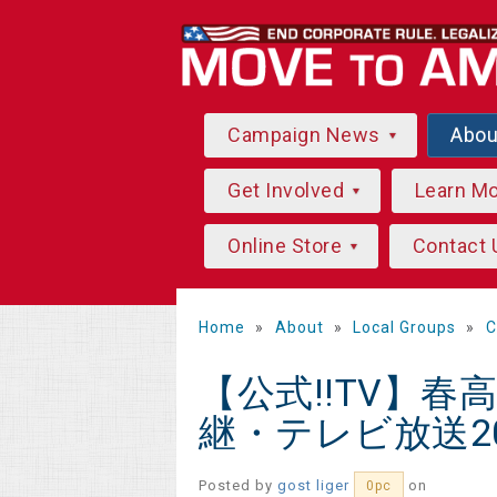
Campaign News
Abo
Get Involved
Learn M
Online Store
Contact 
Home
»
About
»
Local Groups
»
C
【公式!!TV】
継・テレビ放送20
Posted by
gost liger
on
0pc