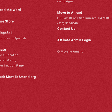
campaigns.
ead the Word
Move to Amend
PO Box 188617 Sacramento, CA 95818
ine Store
(916) 318-8040
Contact Us
Español
ources in Spanish
Affiliate Admin Login
ate
© Move to Amend
e a Donation
nned Giving
or Support Page
rch MoveToAmend.org