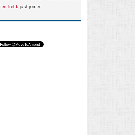
ren Rebb
just joined.