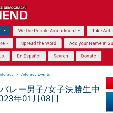
ut
We the People Amendment
Take Acti
ore
Spread the Word
Add your Name in S
Us
En Español
Search
Donate
olorado
»
Colorado Events
春高バレー男子/女子決勝生中
23年01月08日