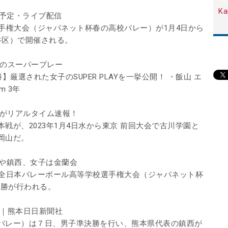
Ka
送予定・ライブ配信
手権大会（ジャパネット杯春の高校バレー）が1月4日から
谷区）で開催される。
日のスーパープレー
厳選された女子のSUPER PLAYを一挙公開！ ・飯山 エ
 3年
r!がリアルタイム速報！
戦が、2023年1月4日水から東京 前回大会で古川学園と
岡山だ。
空や鎮西、女子は金蘭会
回全日本バレーボール高等学校選手権大会（ジャパネット杯
決勝が行われる。
子｜熊本日日新聞社
バレー）は７日、男子準決勝を行い、熊本県代表の鎮西が