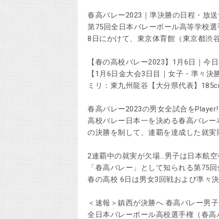
春高バレー2023｜準決勝の日程・放
第75回全日本バレーボール高等学校選
8日にかけて、東京体育館（東京都渋
【春の高校バレー2023】1月6日｜今
【1月6日金大会3日目｜女子・準々決勝】
ミリ：東九州龍谷【大分県代表】185cm
春高バレー2023の男女全試合をPlaye
高校バレー日本一を決める春高バレー本
の決勝を制して、連覇を達成した就実
2連覇中の就実が欠場…男子は日本航
「春高バレー」として知られる第75
春の高校 6日は男女3回戦および準々
＜速報＞鎮西が決勝へ 春高バレー男
全日本バレーボール高校選手権（春高