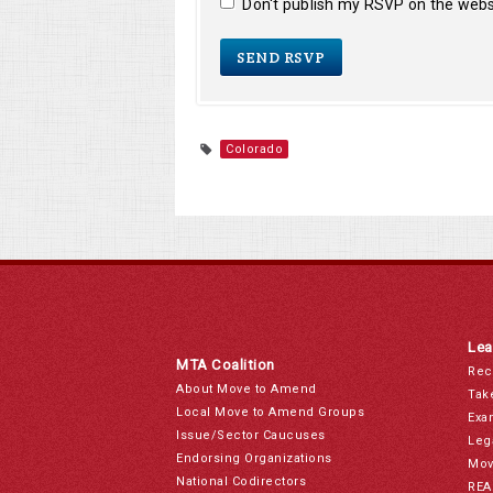
Don't publish my RSVP on the webs
Colorado
Lea
MTA Coalition
Rec
About Move to Amend
Tak
Local Move to Amend Groups
Exa
Issue/Sector Caucuses
Leg
Endorsing Organizations
Mov
National Codirectors
REA