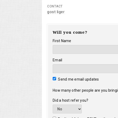
CONTACT
gost liger
Will you come?
First Name
Email
Send me email updates
How many other people are you bring
Did a host refer you?