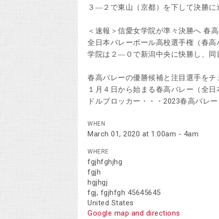
３―２で東山（京都）を下して決勝に
＜速報＞信愛女学院が準々決勝へ 春
全日本バレーボール高校選手権（春高
学院は２―０で新潟中央に快勝し、同
春高バレーの優勝候補と注目選手をチ
１月４日から始まる春高バレー（全日
ドルブロッカー・・・2023春高バレー
WHEN
March 01, 2020 at 1:00am - 4am
WHERE
fgjhfghjhg
fgjh
hgjhgj
fgj, fgjhfgh 45645645
United States
Google map and directions