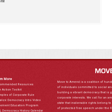
ite
rn More
Move to Amend is a coalition of hund
ommended Resources
of individuals committed to social a
e Action Toolkit
building a vibrant democracy that is 
mples of Corporate Rule
corporate interests. We call for an a
alize Democracy Intro Video
state that inalienable rights belong 
ement Education Program
of protected free speech under the F
L Democracy History Calendar