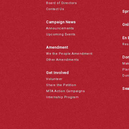
Board of Directors
Contact Us
Spr
Campaign News
Onl
Announcements
Upcoming Events
En 
Res
Amendment
We the People Amendment
Don
Other Amendments
Mak
Pla
Get Involved
Don
Volunteer
Share the Petition
Sea
MTA Action Campaigns
Internship Program