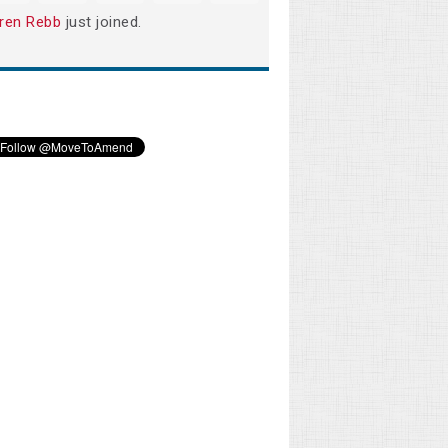
ren Rebb
just joined.