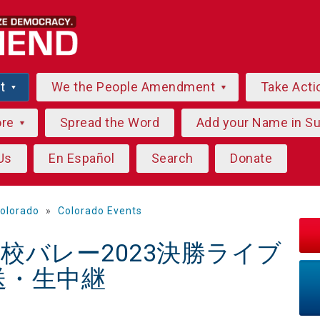
ut
We the People Amendment
Take Acti
ore
Spread the Word
Add your Name in S
Us
En Español
Search
Donate
olorado
»
Colorado Events
高校バレー2023決勝ライブ
送・生中継