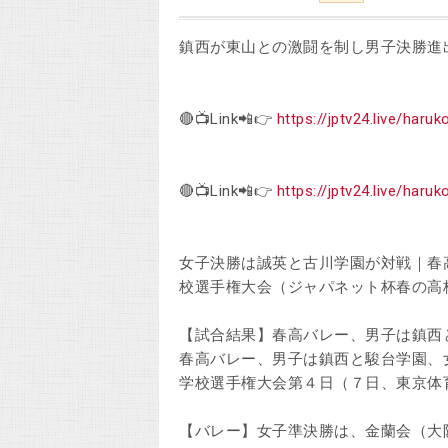
鎮西が東山との激闘を制し男子決勝進
🔴📺Link📲👉
https://jptv24.live/haruk
🔴📺Link📲👉
https://jptv24.live/haruk
女子決勝は誠英と古川学園が対戦｜春高
校選手権大会（ジャパネット杯春の高
【試合結果】春高バレー、男子は鎮西
春高バレー、男子は鎮西と駿台学園、
学校選手権大会第４日（７日、東京体
【バレー】女子準決勝は、金蘭会（大