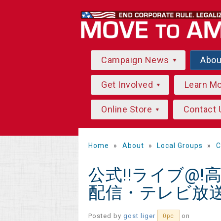
Campaign News
Abo
Get Involved
Learn M
Online Store
Contact 
Home
»
About
»
Local Groups
»
C
公式!!ライブ@!
配信・テレビ放
Posted by
gost liger
on
0pc