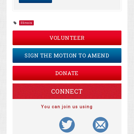
Illinois
VOLUNTEER
SIGN THE MOTION TO AMEND
DONATE
CONNECT
You can join us using