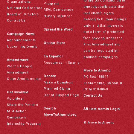
to the US Constitution to
Organizations
Program
unequivocally state that
National Codirectors
REAL Democracy
inalienable rights
Board of Directors
History Calendar
belong to human beings
Contact Us
only, and that money is
Spread the Word
not a form of protected
Campaign News
free speech under the
Announcements
Online Store
First Amendment and
Upcoming Events
can be regulated in
En Español
political campaigns.
Amendment
Resources in Spanish
We the People
Move to Amend
Amendment
Donate
PO Box 188617
Other Amendments
Make a Donation
Sacramento, CA 95818
Planned Giving
(916) 318-8040
Get Involved
Donor Support Page
Contact Us
Volunteer
Share the Petition
Search
Affiliate Admin Login
MTA Action
MoveToAmend.org
Campaigns
© Move to Amend
Internship Program