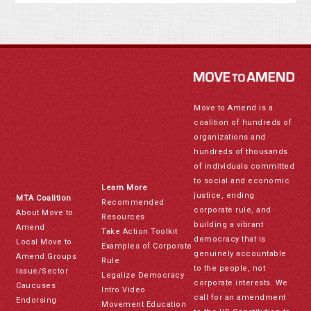
Move to Amend is a
coalition of hundreds of
organizations and
hundreds of thousands
of individuals committed
to social and economic
Learn More
justice, ending
MTA Coalition
Recommended
corporate rule, and
About Move to
Resources
building a vibrant
Amend
Take Action Toolkit
democracy that is
Local Move to
Examples of Corporate
genuinely accountable
Amend Groups
Rule
to the people, not
Issue/Sector
Legalize Democracy
corporate interests. We
Caucuses
Intro Video
call for an amendment
Endorsing
Movement Education