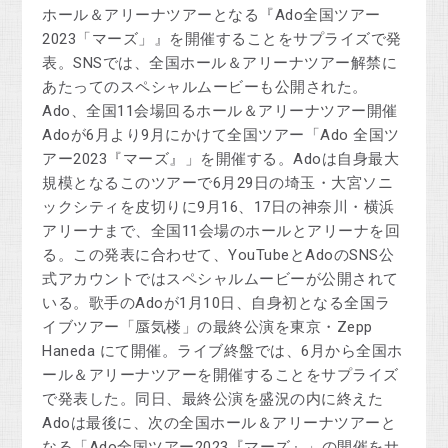
ホール＆アリーナツアーとなる『Ado全国ツアー
2023「マーズ」』を開催することをサプライズで発
表。SNSでは、全国ホール＆アリーナツアー解禁に
あたってのスペシャルムービーも公開された。
Ado、全国11会場回るホール＆アリーナツアー開催
Adoが6月より9月にかけて全国ツアー「Ado 全国ツ
アー2023『マーズ』」を開催する。Adoは自身最大
規模となるこのツアーで6月29日の埼玉・大宮ソニ
ックシティを皮切りに9月16、17日の神奈川・横浜
アリーナまで、全国11会場のホールとアリーナを回
る。この発表に合わせて、YouTubeとAdoのSNS公
式アカウントではスペシャルムービーが公開されて
いる。歌手のAdoが1月10日、自身初となる全国ラ
イブツアー「蜃気楼」の最終公演を東京・Zepp
Haneda にて開催。ライブ終盤では、6月から全国ホ
ール＆アリーナツアーを開催することをサプライズ
で発表した。同日、最終公演を盛況の内に終えた
Adoは最後に、次の全国ホール＆アリーナツアーと
なる「Ado全国ツアー2023『マーズ』」の開催をサ