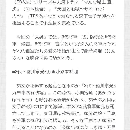
（TBS系）シリーズや大河ドラマ『おんな城主 直
虎』（NHK総合）、『天国と地獄〜サイコな2
人〜』（TBS系）などで知られる森下佳子が脚本を
担当することでも注目を集めている。
今回の『大奥』では、3代将軍・徳川家光と5代将
軍・綱吉、8代将軍・吉宗といった3人の将軍とそれ
ぞれの側室たちの愛の物語が壮大で豪華絢爛（けん
らん）な映像世界で紡がれる。
■3代・徳川家光×万里小路有功編
男女が逆転する起点となるのが「3代・徳川家光×
万里小路有功編」。この時代、赤面疱瘡（あかづら
ほうそう）と呼ばれる奇病が広がり、男子の人口は
女子の4分の1にまで激減。本来の3代将軍家光も死
亡してしまう。春日局は秘密裏に、家光の娘・千恵
を将軍の身代わりに据える。そんな千恵こと家光に
仕えることになるのが、公家出身の美しき僧・万里