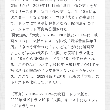
幾田りらが、2023年1月17日に新曲「蒲公英」を配
信リリースする。新曲「蒲公英」は、1月10日に放
送スタートとなるNHKドラマ10『大奥』の主題歌
で、ドラマにて音源初解禁となる。配信決定に伴
い、ジャケット写真も公開された。
“男女逆転”『大奥』2023年・NHK版と2010年代・映
画＆TBSドラマ版キャストを比較『西洋骨董洋菓子
店』『きのう何食べた？』などを手がけた漫画家・
よしながふみの代表作『大奥』が実写ドラマ化さ
れ、10日からNHK総合「ドラマ10」枠で放送され
る。この作品については2010年〜2012年にかけて実
写化された映画やドラマを覚えている人も多いハ
ズ。ここでは、2023年版と2010年代版の『大奥』の
キャストを比較していきたい。
【写真】2010年～2012年の映画・ドラマ版と、
2023年NHKドラマ10版『大奥』キャストたち＜フォ
トギャラリー＞