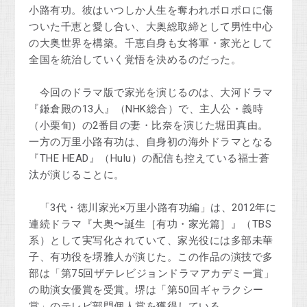
小路有功。彼はいつしか人生を奪われボロボロに傷
ついた千恵と愛し合い、大奥総取締として男性中心
の大奥世界を構築。千恵自身も女将軍・家光として
全国を統治していく覚悟を決めるのだった。
今回のドラマ版で家光を演じるのは、大河ドラマ
『鎌倉殿の13人』（NHK総合）で、主人公・義時
（小栗旬）の2番目の妻・比奈を演じた堀田真由。
一方の万里小路有功は、自身初の海外ドラマとなる
『THE HEAD』（Hulu）の配信も控えている福士蒼
汰が演じることに。
「3代・徳川家光×万里小路有功編」は、2012年に
連続ドラマ『大奥〜誕生［有功・家光篇］』（TBS
系）として実写化されていて、家光役には多部未華
子、有功役を堺雅人が演じた。この作品の演技で多
部は「第75回ザテレビジョンドラマアカデミー賞」
の助演女優賞を受賞。堺は「第50回ギャラクシー
賞」のテレビ部門個人賞を獲得している。