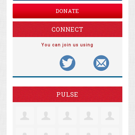
DONATE
CONNECT
You can join us using
PULSE