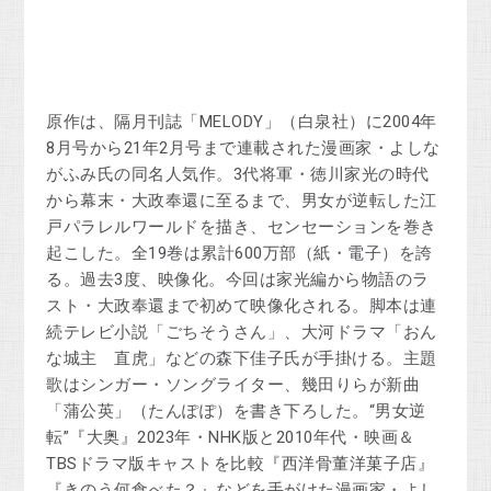
原作は、隔月刊誌「MELODY」（白泉社）に2004年
8月号から21年2月号まで連載された漫画家・よしな
がふみ氏の同名人気作。3代将軍・徳川家光の時代
から幕末・大政奉還に至るまで、男女が逆転した江
戸パラレルワールドを描き、センセーションを巻き
起こした。全19巻は累計600万部（紙・電子）を誇
る。過去3度、映像化。今回は家光編から物語のラ
スト・大政奉還まで初めて映像化される。脚本は連
続テレビ小説「ごちそうさん」、大河ドラマ「おん
な城主 直虎」などの森下佳子氏が手掛ける。主題
歌はシンガー・ソングライター、幾田りらが新曲
「蒲公英」（たんぽぽ）を書き下ろした。“男女逆
転”『大奥』2023年・NHK版と2010年代・映画＆
TBSドラマ版キャストを比較『西洋骨董洋菓子店』
『きのう何食べた？』などを手がけた漫画家・よし