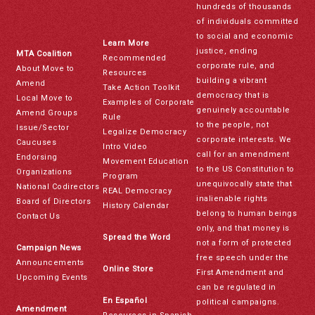
hundreds of thousands
of individuals committed
to social and economic
Learn More
justice, ending
MTA Coalition
Recommended
corporate rule, and
About Move to
Resources
building a vibrant
Amend
Take Action Toolkit
democracy that is
Local Move to
Examples of Corporate
genuinely accountable
Amend Groups
Rule
to the people, not
Issue/Sector
Legalize Democracy
corporate interests. We
Caucuses
Intro Video
call for an amendment
Endorsing
Movement Education
to the US Constitution to
Organizations
Program
unequivocally state that
National Codirectors
REAL Democracy
inalienable rights
Board of Directors
History Calendar
belong to human beings
Contact Us
only, and that money is
Spread the Word
not a form of protected
Campaign News
free speech under the
Announcements
Online Store
First Amendment and
Upcoming Events
can be regulated in
En Español
political campaigns.
Amendment