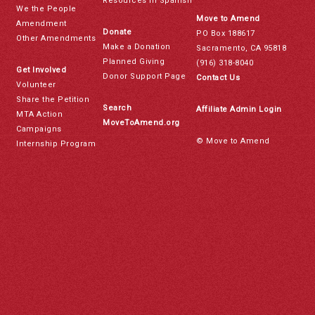
Resources in Spanish
We the People
Move to Amend
Amendment
Donate
PO Box 188617
Other Amendments
Make a Donation
Sacramento, CA 95818
Planned Giving
(916) 318-8040
Get Involved
Donor Support Page
Contact Us
Volunteer
Share the Petition
Search
Affiliate Admin Login
MTA Action
MoveToAmend.org
Campaigns
© Move to Amend
Internship Program