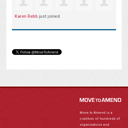
Karen Rebb
just joined.
Move to Amend is a
coalition of hundreds of
organizations and