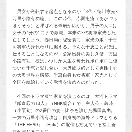
男女が逆転する起点となるのが「3代・徳川家光×
万里小路有功編」。この時代、赤面疱瘡（あかづら
ほうそう）と呼ばれる奇病が広がり、男子の人口は
女子の4分の1にまで激減。本来の3代将軍家光も死
亡してしまう。春日局は秘密裏に、家光の娘・千恵
を将軍の身代わりに据える。そんな千恵こと家光に
仕えることになるのが、公家出身の美しき僧・万里
小路有功。彼はいつしか人生を奪われボロボロに傷
ついた千恵と愛し合い、大奥総取締として男性中心
の大奥世界を構築。千恵自身も女将軍・家光として
全国を統治していく覚悟を決めるのだった。
今回のドラマ版で家光を演じるのは、大河ドラマ
『鎌倉殿の13人』（NHK総合）で、主人公・義時
（小栗旬）の2番目の妻・比奈を演じた堀田真由。
一方の万里小路有功は、自身初の海外ドラマとなる
『THE HEAD』（Hulu）の配信も控えている福士蒼
汰が演じることに。