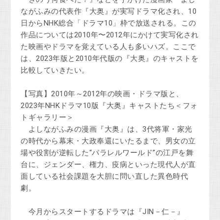
ながふみの代表作『大奥』が実写ドラマ化され、10
日からNHK総合「ドラマ10」枠で放送される。この
作品については2010年〜2012年にかけて実写化され
た映画やドラマを覚えている人も多いハズ。ここで
は、2023年版と2010年代版の『大奥』のキャストを
比較していきたい。
【写真】2010年～2012年の映画・ドラマ版と、
2023年NHKドラマ10版『大奥』キャストたち＜フォ
トギャラリー＞
よしながふみの漫画『大奥』は、3代将軍・家光
の時代から幕末・大政奉還にいたるまで、男女の立
場や役割が逆転した“パラレルワールド”の江戸を舞
台に、ジェンダー、権力、疫病といった現代人が直
面している社会課題を大胆に問い直した異色時代
劇。
今月からスタートするドラマは『JIN－仁－』