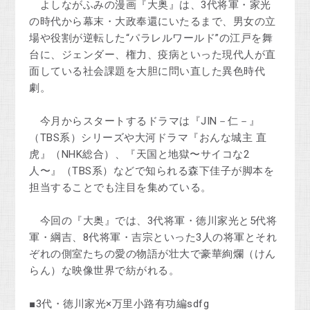
よしながふみの漫画『大奥』は、3代将軍・家光
の時代から幕末・大政奉還にいたるまで、男女の立
場や役割が逆転した“パラレルワールド”の江戸を舞
台に、ジェンダー、権力、疫病といった現代人が直
面している社会課題を大胆に問い直した異色時代
劇。
今月からスタートするドラマは『JIN－仁－』
（TBS系）シリーズや大河ドラマ『おんな城主 直
虎』（NHK総合）、『天国と地獄〜サイコな2
人〜』（TBS系）などで知られる森下佳子が脚本を
担当することでも注目を集めている。
今回の『大奥』では、3代将軍・徳川家光と5代将
軍・綱吉、8代将軍・吉宗といった3人の将軍とそれ
ぞれの側室たちの愛の物語が壮大で豪華絢爛（けん
らん）な映像世界で紡がれる。
■3代・徳川家光×万里小路有功編sdfg