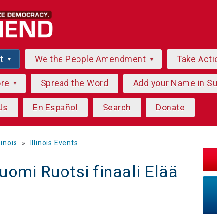
ut
We the People Amendment
Take Acti
ore
Spread the Word
Add your Name in S
Us
En Español
Search
Donate
llinois
»
Illinois Events
mi Ruotsi finaali Elää