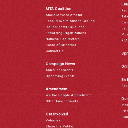
Lea
MTA Coalition
Rec
About Move to Amend
Tak
Local Move to Amend Groups
Exa
Issue/Sector Caucuses
Leg
Endorsing Organizations
Mov
National Codirectors
REA
Board of Directors
Contact Us
Spr
Campaign News
Onl
Announcements
Upcoming Events
En 
Res
Amendment
We the People Amendment
Don
Other Amendments
Mak
Pla
Get Involved
Don
Volunteer
Share the Petition