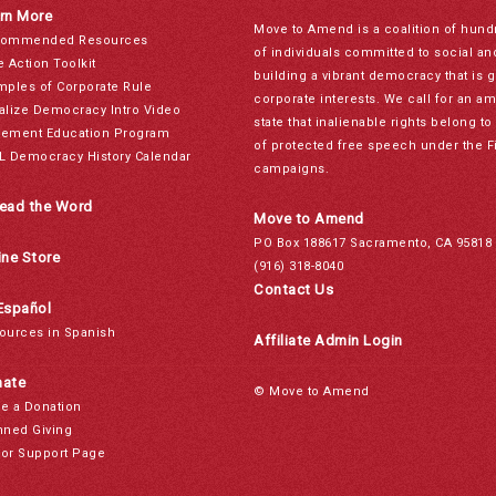
rn More
Move to Amend is a coalition of hund
ommended Resources
of individuals committed to social a
e Action Toolkit
building a vibrant democracy that is 
mples of Corporate Rule
corporate interests. We call for an a
alize Democracy Intro Video
state that inalienable rights belong 
ement Education Program
of protected free speech under the F
L Democracy History Calendar
campaigns.
ead the Word
Move to Amend
PO Box 188617 Sacramento, CA 95818
ine Store
(916) 318-8040
Contact Us
Español
ources in Spanish
Affiliate Admin Login
ate
© Move to Amend
e a Donation
nned Giving
or Support Page