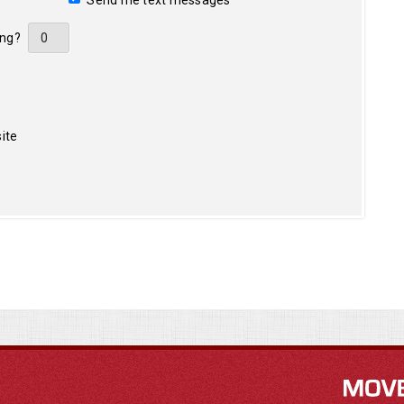
Send me text messages
ing?
ite