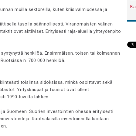
Ka
nan muilla sektoreilla, kuten kriisivalmiudessa ja
ittisella tasolla säännöllisesti. Viranomaisten välinen
ktit ovat aktiiviset. Erityisesti raja-alueilla yhteydenpito
syntynyttä henkilöä. Ensimmäisen, toisen tai kolmannen
Ruotsissa n. 700 000 henkilöä.
iinteästi toisiinsa sidoksissa, minkä osoittavat sekä
ilastot. Yrityskaupat ja fuusiot ovat olleet
ti 1990-luvulta lähtien.
oija Suomeen. Suorien investointien ohessa erityisesti
ninvestointeja. Ruotsalaisilla investoinnella luodaan
een.