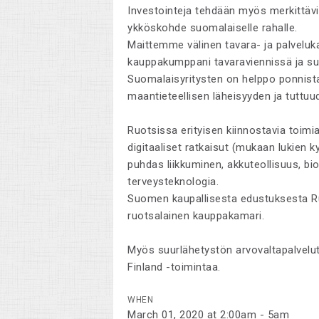
Investointeja tehdään myös merkittäv
ykköskohde suomalaiselle rahalle.
Maittemme välinen tavara- ja palvelu
kauppakumppani tavaraviennissä ja suu
Suomalaisyritysten on helppo ponnistaa
maantieteellisen läheisyyden ja tuttuu
Ruotsissa erityisen kiinnostavia toimi
digitaaliset ratkaisut (mukaan lukien k
puhdas liikkuminen, akkuteollisuus, bio
terveysteknologia.
Suomen kaupallisesta edustuksesta Ru
ruotsalainen kauppakamari.
Myös suurlähetystön arvovaltapalvelu
Finland -toimintaa.
WHEN
March 01, 2020 at 2:00am - 5am