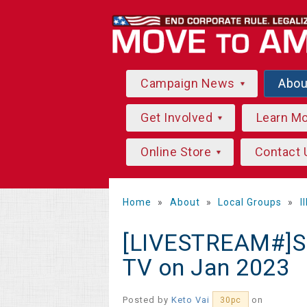
Campaign News
Abo
Get Involved
Learn M
Online Store
Contact 
Home
»
About
»
Local Groups
»
I
[LIVESTREAM#]Suo
TV on Jan 2023
Posted by
Keto Vai
on
30pc