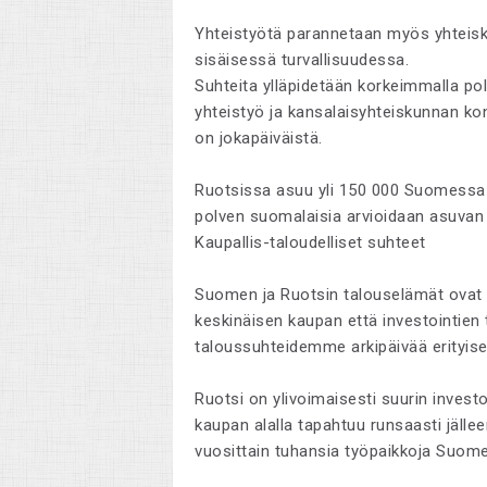
Yhteistyötä parannetaan myös yhteiskun
sisäisessä turvallisuudessa.
Suhteita ylläpidetään korkeimmalla poli
yhteistyö ja kansalaisyhteiskunnan konta
on jokapäiväistä.
Ruotsissa asuu yli 150 000 Suomessa 
polven suomalaisia arvioidaan asuvan 
Kaupallis-taloudelliset suhteet
Suomen ja Ruotsin talouselämät ovat k
keskinäisen kaupan että investointien t
taloussuhteidemme arkipäivää erityises
Ruotsi on ylivoimaisesti suurin invest
kaupan alalla tapahtuu runsaasti jällee
vuosittain tuhansia työpaikkoja Suom