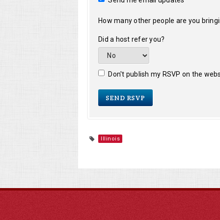
Send me email updates
How many other people are you bring
Did a host refer you?
Don't publish my RSVP on the webs
Illinois