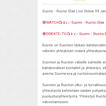
Suomi - Ruotsi Elää Live Online 09 Ja
🔴WATCH📺📱👉 Suomi - Ruotsi Elää
🔴DIREKTE-TV📺📱👉 Suomi - Ruotsi 
Ruotsi on Suomen tärkein kahdenvälin
välisten yhteyksien määrä yhteiskunnan 
Suomen ja Ruotsin välisille suhteille a
kahdenväliset kontaktit ja yhteistyö, e
asema Suomessa ja ruotsinsuomalaist
Suomen ja Ruotsin ulko- ja turvallisuusp
yhteistyötä kehitetään näiden pohjalt
puolustusyhteistyötä. Yhteistyö Ruots
vahvistamiseen.