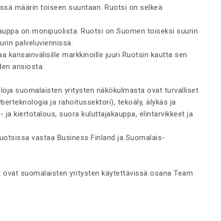
issä määrin toiseen suuntaan. Ruotsi on selkeä
kauppa on monipuolista. Ruotsi on Suomen toiseksi suurin
rin palveluviennissä.
 kansainvälisille markkinoille juuri Ruotsin kautta sen
den ansiosta.
aloja suomalaisten yritysten näkökulmasta ovat turvalliset
yberteknologia ja rahoitussektori), tekoäly, älykäs ja
- ja kiertotalous, suora kuluttajakauppa, elintarvikkeet ja
otsissa vastaa Business Finland ja Suomalais-
t ovat suomalaisten yritysten käytettävissä osana Team