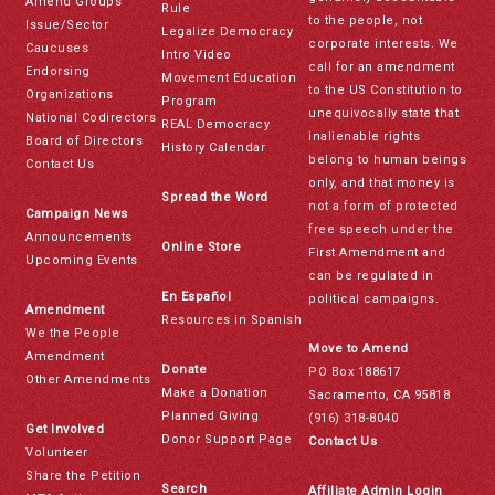
Amend Groups
Rule
to the people, not
Issue/Sector
Legalize Democracy
corporate interests. We
Caucuses
Intro Video
call for an amendment
Endorsing
Movement Education
to the US Constitution to
Organizations
Program
unequivocally state that
National Codirectors
REAL Democracy
inalienable rights
Board of Directors
History Calendar
belong to human beings
Contact Us
only, and that money is
Spread the Word
not a form of protected
Campaign News
free speech under the
Announcements
Online Store
First Amendment and
Upcoming Events
can be regulated in
En Español
political campaigns.
Amendment
Resources in Spanish
We the People
Move to Amend
Amendment
Donate
PO Box 188617
Other Amendments
Make a Donation
Sacramento, CA 95818
Planned Giving
(916) 318-8040
Get Involved
Donor Support Page
Contact Us
Volunteer
Share the Petition
Search
Affiliate Admin Login