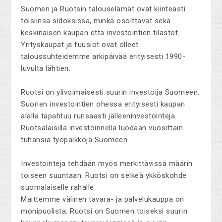
Suomen ja Ruotsin talouselämät ovat kiinteästi
toisiinsa sidoksissa, minkä osoittavat sekä
keskinäisen kaupan että investointien tilastot.
Yrityskaupat ja fuusiot ovat olleet
taloussuhteidemme arkipäivää erityisesti 1990-
luvulta lähtien.
Ruotsi on ylivoimaisesti suurin investoija Suomeen.
Suorien investointien ohessa erityisesti kaupan
alalla tapahtuu runsaasti jälleeninvestointeja.
Ruotsalaisilla investoinnella luodaan vuosittain
tuhansia työpaikkoja Suomeen.
Investointeja tehdään myös merkittävissä määrin
toiseen suuntaan. Ruotsi on selkeä ykköskohde
suomalaiselle rahalle.
Maittemme välinen tavara- ja palvelukauppa on
monipuolista. Ruotsi on Suomen toiseksi suurin