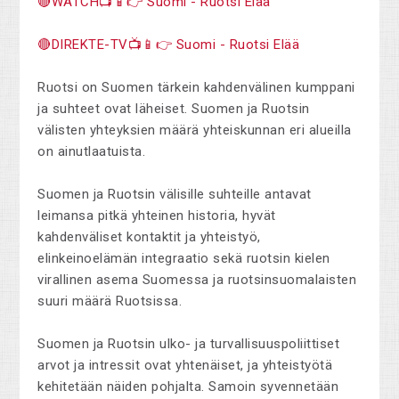
🔴WATCH📺📱👉 Suomi - Ruotsi Elää
🔴DIREKTE-TV📺📱👉 Suomi - Ruotsi Elää
Ruotsi on Suomen tärkein kahdenvälinen kumppani
ja suhteet ovat läheiset. Suomen ja Ruotsin
välisten yhteyksien määrä yhteiskunnan eri alueilla
on ainutlaatuista.
Suomen ja Ruotsin välisille suhteille antavat
leimansa pitkä yhteinen historia, hyvät
kahdenväliset kontaktit ja yhteistyö,
elinkeinoelämän integraatio sekä ruotsin kielen
virallinen asema Suomessa ja ruotsinsuomalaisten
suuri määrä Ruotsissa.
Suomen ja Ruotsin ulko- ja turvallisuuspoliittiset
arvot ja intressit ovat yhtenäiset, ja yhteistyötä
kehitetään näiden pohjalta. Samoin syvennetään