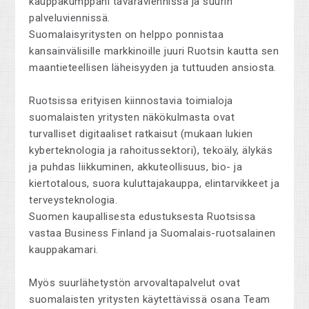
kauppakumppani tavaraviennissä ja suurin
palveluviennissä.
Suomalaisyritysten on helppo ponnistaa
kansainvälisille markkinoille juuri Ruotsin kautta sen
maantieteellisen läheisyyden ja tuttuuden ansiosta.
Ruotsissa erityisen kiinnostavia toimialoja
suomalaisten yritysten näkökulmasta ovat
turvalliset digitaaliset ratkaisut (mukaan lukien
kyberteknologia ja rahoitussektori), tekoäly, älykäs
ja puhdas liikkuminen, akkuteollisuus, bio- ja
kiertotalous, suora kuluttajakauppa, elintarvikkeet ja
terveysteknologia.
Suomen kaupallisesta edustuksesta Ruotsissa
vastaa Business Finland ja Suomalais-ruotsalainen
kauppakamari.
Myös suurlähetystön arvovaltapalvelut ovat
suomalaisten yritysten käytettävissä osana Team