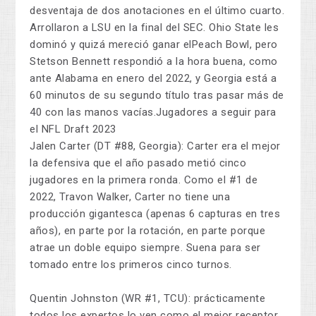
desventaja de dos anotaciones en el último cuarto.
Arrollaron a LSU en la final del SEC. Ohio State les
dominó y quizá mereció ganar elPeach Bowl, pero
Stetson Bennett respondió a la hora buena, como
ante Alabama en enero del 2022, y Georgia está a
60 minutos de su segundo título tras pasar más de
40 con las manos vacías.Jugadores a seguir para
el NFL Draft 2023
Jalen Carter (DT #88, Georgia): Carter era el mejor
la defensiva que el año pasado metió cinco
jugadores en la primera ronda. Como el #1 de
2022, Travon Walker, Carter no tiene una
producción gigantesca (apenas 6 capturas en tres
años), en parte por la rotación, en parte porque
atrae un doble equipo siempre. Suena para ser
tomado entre los primeros cinco turnos.
Quentin Johnston (WR #1, TCU): prácticamente
todos los expertos lo ven como el mejor receptor