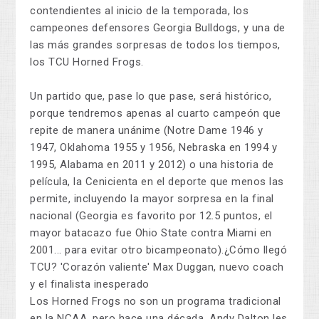
contendientes al inicio de la temporada, los
campeones defensores Georgia Bulldogs, y una de
las más grandes sorpresas de todos los tiempos,
los TCU Horned Frogs.
Un partido que, pase lo que pase, será histórico,
porque tendremos apenas al cuarto campeón que
repite de manera unánime (Notre Dame 1946 y
1947, Oklahoma 1955 y 1956, Nebraska en 1994 y
1995, Alabama en 2011 y 2012) o una historia de
película, la Cenicienta en el deporte que menos las
permite, incluyendo la mayor sorpresa en la final
nacional (Georgia es favorito por 12.5 puntos, el
mayor batacazo fue Ohio State contra Miami en
2001... para evitar otro bicampeonato).¿Cómo llegó
TCU? 'Corazón valiente' Max Duggan, nuevo coach
y el finalista inesperado
Los Horned Frogs no son un programa tradicional
en la NCAA, pero hace una década, Andy Dalton les