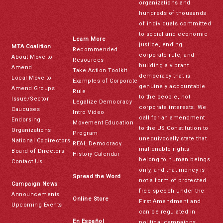
organizations and
hundreds of thousands
of individuals committed
to social and economic
Learn More
justice, ending
MTA Coalition
Recommended
corporate rule, and
About Move to
Resources
building a vibrant
Amend
Take Action Toolkit
democracy that is
Local Move to
Examples of Corporate
genuinely accountable
Amend Groups
Rule
to the people, not
Issue/Sector
Legalize Democracy
corporate interests. We
Caucuses
Intro Video
call for an amendment
Endorsing
Movement Education
to the US Constitution to
Organizations
Program
unequivocally state that
National Codirectors
REAL Democracy
inalienable rights
Board of Directors
History Calendar
belong to human beings
Contact Us
only, and that money is
Spread the Word
not a form of protected
Campaign News
free speech under the
Announcements
Online Store
First Amendment and
Upcoming Events
can be regulated in
En Español
political campaigns.