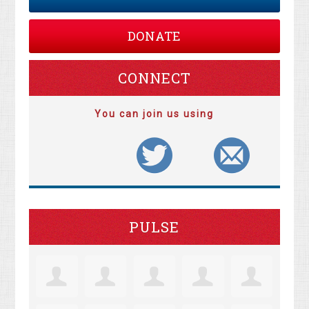
DONATE
CONNECT
You can join us using
PULSE