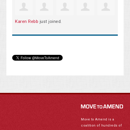
Karen Rebb
just joined.
Move to Amend is a
coalition of hundreds of