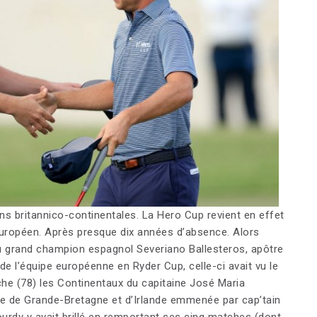
ns britannico-continentales. La Hero Cup revient en effet
européen. Après presque dix années d’absence. Alors
 grand champion espagnol Severiano Ballesteros, apôtre
e l’équipe européenne en Ryder Cup, celle-ci avait vu le
he (78) les Continentaux du capitaine José Maria
ipe de Grande-Bretagne et d’Irlande emmenée par cap’tain
rdy y avait brillé en remportant ses cinq matches (dont