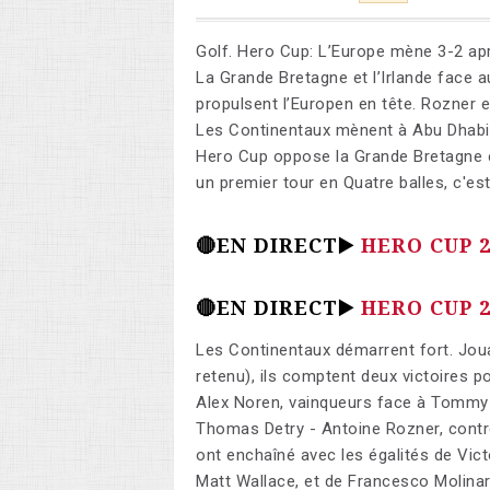
Golf. Hero Cup: L’Europe mène 3-2 apr
La Grande Bretagne et l’Irlande face a
propulsent l’Europen en tête. Rozner 
Les Continentaux mènent à Abu Dhabi 
Hero Cup oppose la Grande Bretagne et 
un premier tour en Quatre balles, c'est
🔴EN DIRECT▶️
HERO CUP 2
🔴EN DIRECT▶️
HERO CUP 2
Les Continentaux démarrent fort. Jouan
retenu), ils comptent deux victoires p
Alex Noren, vainqueurs face à Tommy 
Thomas Detry - Antoine Rozner, contre
ont enchaîné avec les égalités de Vict
Matt Wallace, et de Francesco Molinar