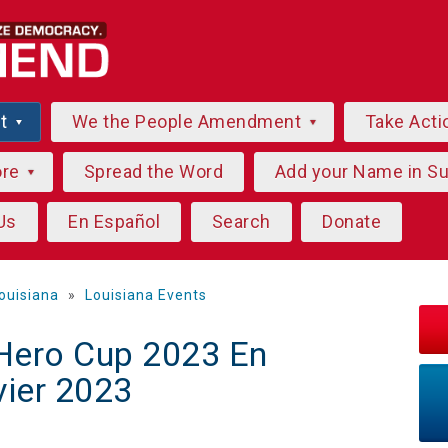
ut
We the People Amendment
Take Acti
ore
Spread the Word
Add your Name in S
Us
En Español
Search
Donate
ouisiana
»
Louisiana Events
 Hero Cup 2023 En
vier 2023