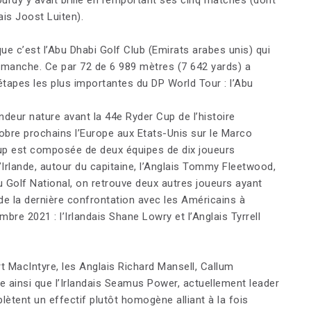
is Joost Luiten).
e c’est l’Abu Dhabi Golf Club (Emirats arabes unis) qui
dimanche. Ce par 72 de 6 989 mètres (7 642 yards) a
 étapes les plus importantes du DP World Tour : l’Abu
ndeur nature avant la 44e Ryder Cup de l’histoire
bre prochains l’Europe aux Etats-Unis sur le Marco
up est composée de deux équipes de dix joueurs
’Irlande, autour du capitaine, l’Anglais Tommy Fleetwood,
u Golf National, on retrouve deux autres joueurs ayant
de la dernière confrontation avec les Américains à
bre 2021 : l’Irlandais Shane Lowry et l’Anglais Tyrrell
 MacIntyre, les Anglais Richard Mansell, Callum
e ainsi que l’Irlandais Seamus Power, actuellement leader
ètent un effectif plutôt homogène alliant à la fois