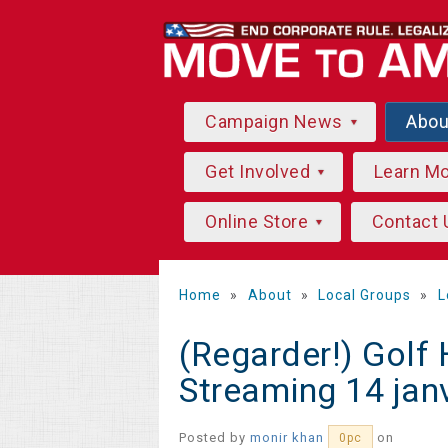
Campaign News
Abo
Get Involved
Learn M
Online Store
Contact 
Home
»
About
»
Local Groups
»
L
(Regarder!) Golf
Streaming 14 jan
Posted by
monir khan
on
0pc