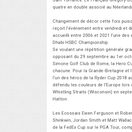
quatre en double associé au Néerlanda
Changement de décor cette fois puisqu
reçoit l’événement entre vendredi et 
accueilli entre 2006 et 2021 l’une des
Dhabi HSBC Championship.
Se voulant une répétition générale gra
opposant du 29 septembre au 1er octo
Simone Golf Club de Rome, la Hero C
chacune. Pour la Grande-Bretagne et l
l’un des héros de la Ryder Cup 2018 a
défendu les couleurs de l’Europe lors 
Whistling Straits (Wisconsin) en septem
Hatton.
Les Ecossais Ewen Ferguson et Robert
Shinkwin, Jordan Smith et Matt Wallac
de la FedEx Cup sur le PGA Tour, compl