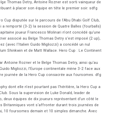
elge Thomas Detry, Antoine Rozner est sorti vainqueur de
buant à placer son équipe en tête le premier soir. sdfg
ro Cup disputée sur le parcours de l'Abu Dhabi Golf Club,
ui a remporté (3-2) la session de Quatre Balles (fourballs)
capitaine joueur Francesco Molinari n'ont concédé qu'une
zner associé au Belge Thomas Detry s'est imposé (2 up),
z (avec l'Italien Guido Migliozzi) a concédé un nul
lum Shinkwin et de Matt Wallace. Hero Cup : Le Continent
r Antoine Rozner et le Belge Thomas Detry, ainsi qu'au
n Guido Migliozzi, l'Europe continentale mène 3-2 face aux
mière journée de la Hero Cup consacrée aux foursomes. dfg
hy dont elle n'est pourtant pas l'héritière, la Hero Cup a
Club. Sous la supervision de Luke Donald, leader de
p, deux équipes de dix joueurs représentant d'un côté le
es Britanniques vont s'affronter durant trois journées de
hui, 10 foursomes demain et 10 simples dimanche. Avec