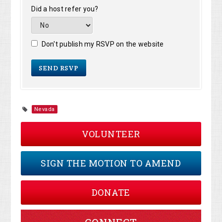
Did a host refer you?
Don't publish my RSVP on the website
Nevada
VOLUNTEER
SIGN THE MOTION TO AMEND
DONATE