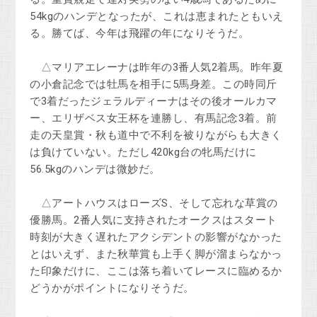
54kgのハンデとなったが、これは恵まれたともいえ
る。勝てば、今年は飛躍の年になりそうだ。
△マリアエレーナは昨年の3番人気2着馬。昨年夏
の小倉記念では牡馬を相手に5馬身差。この時同斤
で3着だったジェラルディーナはその後オールカマ
ー、エリザベス女王杯を連勝し、有馬記念3着。前
走の天皇賞・秋も道中で不利を被りながらも大きく
は負けていない。ただし420kg台の牝馬だけに
56.5kgのハンデは微妙だ。
△アートハウスはローズS、そして忘れな草賞の
優勝馬。2番人気に支持されたオークスはスタート
時刻が大きく遅れたアクシデントの影響がなかった
とはいえず、また秋華賞も上手く脚が溜まらなかっ
た印象だけに、ここは落ち着いてレースに臨めるか
どうかがポイントになりそうだ。