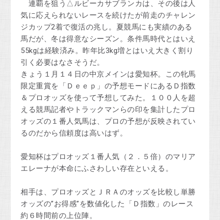
連覇を狙う△ルビーカサブランカは、その後は人
気に応えられないレースを続けたが前走のチャレン
ジカップ2着で復活の兆し。夏競馬にも実績のある
馬だが、冬は得意なシーズン。条件馬時代とはいえ
55kgは経験済み。昨年比3kg増とはいえ大きく割り
引く必要はなさそうだ。
きょう１月１４日の中京メインは愛知杯。この牝馬
限定重賞を「Ｄｅｅｐ」の予想モードにあるＤ指数
＆プロオッズを使って予想してみた。１００人を超
える競馬記者やトラックマンらの印を集計したプロ
オッズの１番人気馬は、プロの予想が反映されてい
るのだから信頼度は高いはず。
愛知杯はプロオッズ１番人気（２．５倍）のマリア
エレーナが本命にふさわしい存在といえる。
相手は、プロオッズとＪＲＡのオッズを比較し単勝
オッズの”お得感”を数値化した「Ｄ指数」のレース
約６時間前の上位陣。