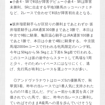
■小倉4・5Rで8頭が障害デビュー小倉4・5Rは障害
未勝利。5Rに出走する平地3勝馬ホッコーハナミチ
など、2レースで合わせて8頭が障害初出走となる。
■坂井瑠星騎手らが区切りの勝利まであとわずか 坂
井瑠星騎手はJRA通算300勝まであと3勝で、本日は
中京で9鞍に騎乗。亀田温心騎手はJRA通算100勝ま
であと1勝で、本日は小倉で4鞍に騎乗する。 中京競
馬場2000mコースで行われる牝馬限定のハンデ戦。
今年は50kgから56.5kgと上下差6.5kg差で行われる。
このコースは坂の途中からスタートして馬場を1周
と少々。そのためハイペースにはなりにくく、逃
げ、先行馬が有利にレースを運ぶケースが多い。
◎アンドヴァラナウトはローズSの優勝馬で、秋
華賞3着。昨年の当レースでは1番人気に支持された
ものの11着と沈んだ。デビュー前から素質を高く評
価されていた馬で、仮に、昨年の当レースに勝利し
ていればそのままA級馬への道を歩んでいけそうな