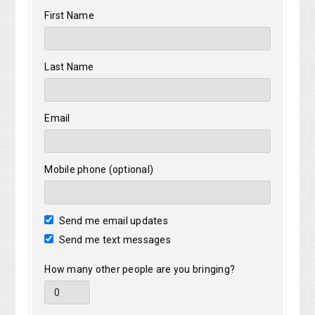
First Name
Last Name
Email
Mobile phone (optional)
Send me email updates
Send me text messages
How many other people are you bringing?