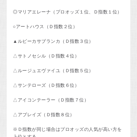
◎マリアエレーナ（プロオッズ１位、Ｄ指数１位）
○アートハウス（Ｄ指数２位）
▲ルビーカサブランカ（Ｄ指数３位）
△サトノセシル（Ｄ指数４位）
△ルージュエヴァイユ（Ｄ指数５位）
△サンテローズ（Ｄ指数６位）
△アイコンテーラー（Ｄ指数７位）
△アブレイズ（Ｄ指数８位）
※Ｄ指数が同じ場合はプロオッズの人気が高い方を
上位とする