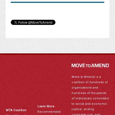
Move to Amend is a
coalition of hundreds of
organizations and
hundreds of thousands
of individuals committed
to social and economic
Learn More
justice, ending
MTA Coalition
Recommended
corporate rule, and