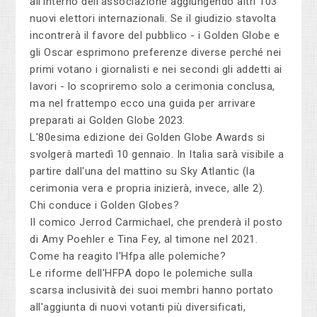
all'interno dell'associazione aggiungendo altri 103
nuovi elettori internazionali. Se il giudizio stavolta
incontrerà il favore del pubblico - i Golden Globe e
gli Oscar esprimono preferenze diverse perché nei
primi votano i giornalisti e nei secondi gli addetti ai
lavori - lo scopriremo solo a cerimonia conclusa,
ma nel frattempo ecco una guida per arrivare
preparati ai Golden Globe 2023.
L'80esima edizione dei Golden Globe Awards si
svolgerà martedì 10 gennaio. In Italia sarà visibile a
partire dall'una del mattino su Sky Atlantic (la
cerimonia vera e propria inizierà, invece, alle 2).
Chi conduce i Golden Globes?
Il comico Jerrod Carmichael, che prenderà il posto
di Amy Poehler e Tina Fey, al timone nel 2021.
Come ha reagito l'Hfpa alle polemiche?
Le riforme dell'HFPA dopo le polemiche sulla
scarsa inclusività dei suoi membri hanno portato
all'aggiunta di nuovi votanti più diversificati,