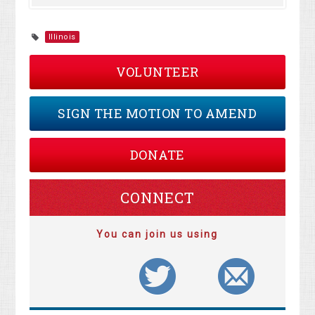
Illinois
VOLUNTEER
SIGN THE MOTION TO AMEND
DONATE
CONNECT
You can join us using