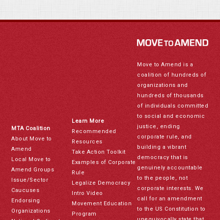
Move to Amend is a
coalition of hundreds of
organizations and
hundreds of thousands
of individuals committed
to social and economic
Learn More
justice, ending
MTA Coalition
Recommended
corporate rule, and
About Move to
Resources
building a vibrant
Amend
Take Action Toolkit
democracy that is
Local Move to
Examples of Corporate
genuinely accountable
Amend Groups
Rule
to the people, not
Issue/Sector
Legalize Democracy
corporate interests. We
Caucuses
Intro Video
call for an amendment
Endorsing
Movement Education
to the US Constitution to
Organizations
Program
unequivocally state that