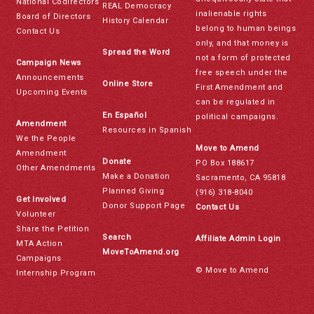
National Codirectors
REAL Democracy
inalienable rights
Board of Directors
History Calendar
belong to human beings
Contact Us
only, and that money is
Spread the Word
not a form of protected
Campaign News
free speech under the
Announcements
Online Store
First Amendment and
Upcoming Events
can be regulated in
En Español
political campaigns.
Amendment
Resources in Spanish
We the People
Move to Amend
Amendment
Donate
PO Box 188617
Other Amendments
Make a Donation
Sacramento, CA 95818
Planned Giving
(916) 318-8040
Get Involved
Donor Support Page
Contact Us
Volunteer
Share the Petition
Search
Affiliate Admin Login
MTA Action
MoveToAmend.org
Campaigns
© Move to Amend
Internship Program