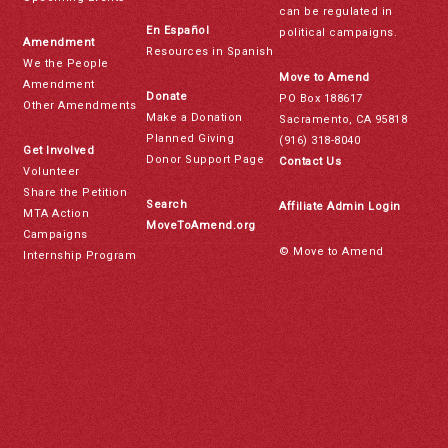
can be regulated in
En Español
political campaigns.
Amendment
Resources in Spanish
We the People
Move to Amend
Amendment
Donate
PO Box 188617
Other Amendments
Make a Donation
Sacramento, CA 95818
Planned Giving
(916) 318-8040
Get Involved
Donor Support Page
Contact Us
Volunteer
Share the Petition
Search
Affiliate Admin Login
MTA Action
MoveToAmend.org
Campaigns
© Move to Amend
Internship Program