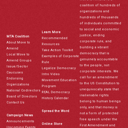
coalition of hundreds of
organizations and
hundreds of thousands
of individuals committed
to social and economic
Learn More
justice, ending
MTA Coalition
Recommended
corporate rule, and
About Move to
Resources
building a vibrant
Amend
Take Action Toolkit
democracy that is
Local Move to
Examples of Corporate
genuinely accountable
Amend Groups
Rule
to the people, not
Issue/Sector
Legalize Democracy
corporate interests. We
Caucuses
Intro Video
call for an amendment
Endorsing
Movement Education
to the US Constitution to
Organizations
Program
unequivocally state that
National Codirectors
REAL Democracy
inalienable rights
Board of Directors
History Calendar
belong to human beings
Contact Us
only, and that money is
Spread the Word
not a form of protected
Campaign News
free speech under the
Announcements
Online Store
First Amendment and
Upcoming Events