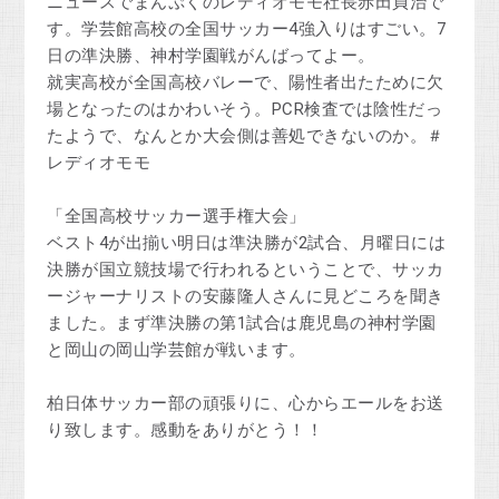
ニュースでまんぷくのレディオモモ社長赤田貞治で
す。学芸館高校の全国サッカー4強入りはすごい。7
日の準決勝、神村学園戦がんばってよー。
就実高校が全国高校バレーで、陽性者出たために欠
場となったのはかわいそう。PCR検査では陰性だっ
たようで、なんとか大会側は善処できないのか。＃
レディオモモ
「全国高校サッカー選手権大会」
ベスト4が出揃い明日は準決勝が2試合、月曜日には
決勝が国立競技場で行われるということで、サッカ
ージャーナリストの安藤隆人さんに見どころを聞き
ました。まず準決勝の第1試合は鹿児島の神村学園
と岡山の岡山学芸館が戦います。
柏日体サッカー部の頑張りに、心からエールをお送
り致します。感動をありがとう！！