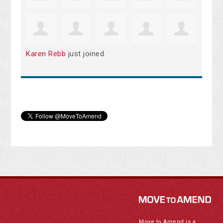
Karen Rebb
just joined.
Move to Amend is a