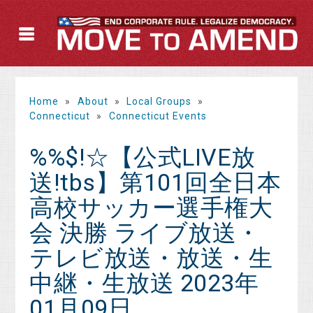
Home
»
About
»
Local Groups
»
Connecticut
»
Connecticut Events
%%$!☆【公式LIVE放
送!tbs】第101回全日本
高校サッカー選手権大
会 決勝 ライブ放送・
テレビ放送・放送・生
中継・生放送 2023年
01月09日