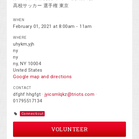
高校サッカー 選手権 東京
WHEN
February 01, 2021 at 8:00am - 11am
WHERE
uhykm,yjh
ny
ny
ny, NY 10004
United States
Google map and directions
CONTACT
dfghf hhgfgt ·
jyicsmlqkz@triots.com
·
01795517134
Connecticut
VOLUNTEER