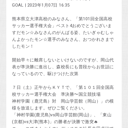
GOAL | 2023年1月07日 16:35
熊本県立大津高校のみなさん、「第101回全国高校
サッカー選手権大会」ベスト4おめでとうございま
すだモン☆みなさんのがんばる姿、たいぎゃむしゃ
んよかったモン☆選手のみなさん、おつかれさまで
したモン！
開始早々に離席しないといけないのですが、岡山代
表が準決勝に進出し、森校長にも普段からお世話に
なっているので、駆けつけた次第
７日（土）正午からＫＹＴで、「第１０１回全国高
校サッカー選手権大会 準決勝〜国立競技場
神村学園（鹿児島）対 岡山学芸館（岡山）」の模
様を放送します。ぜひご覧ください。
「神村学園(鹿児島)vs岡山学芸館(岡山)」、「東山
(京都)vs大津(熊本)」の勝者が決勝で激突🔥