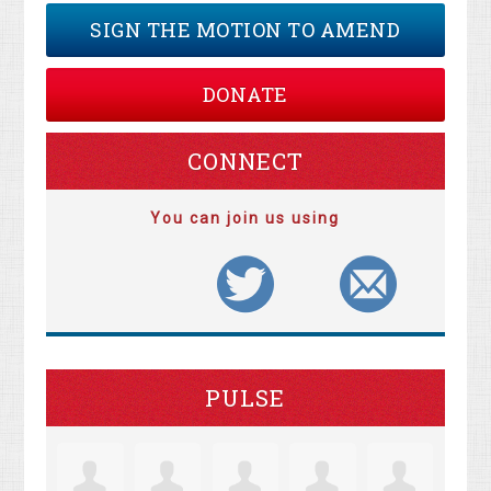
SIGN THE MOTION TO AMEND
DONATE
CONNECT
You can join us using
PULSE