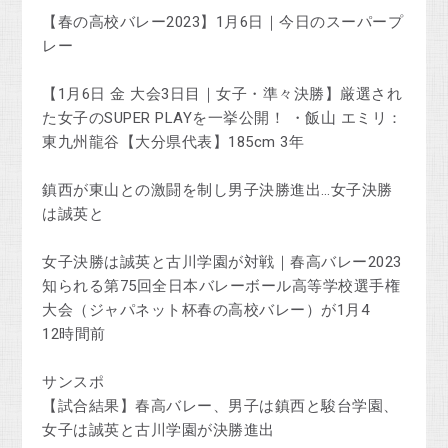
【春の高校バレー2023】1月6日｜今日のスーパープ
レー
【1月6日 金 大会3日目｜女子・準々決勝】厳選され
た女子のSUPER PLAYを一挙公開！ ・飯山 エミリ：
東九州龍谷【大分県代表】185cm 3年
鎮西が東山との激闘を制し男子決勝進出…女子決勝
は誠英と
女子決勝は誠英と古川学園が対戦｜春高バレー2023
知られる第75回全日本バレーボール高等学校選手権
大会（ジャパネット杯春の高校バレー）が1月4
12時間前
サンスポ
【試合結果】春高バレー、男子は鎮西と駿台学園、
女子は誠英と古川学園が決勝進出