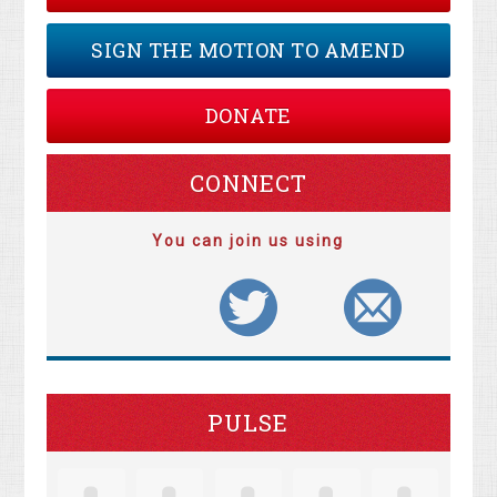
SIGN THE MOTION TO AMEND
DONATE
CONNECT
You can join us using
PULSE