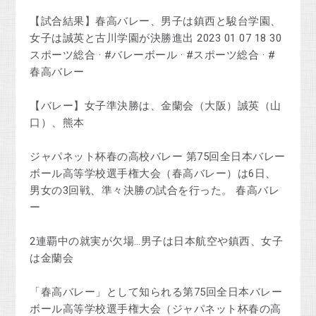
【試合結果】春高バレー、男子は鎮西と駿台学園、
女子は誠英と古川学園が決勝進出 2023 01 07 18 30
スポーツ総合 · #バレーボール · #スポーツ総合 · #
春高バレー
【バレー】女子準決勝は、金蘭会（大阪）誠英（山
口）、熊本
ジャパネット杯春の高校バレー 第75回全日本バレー
ボール高等学校選手権大会（春高バレー）は6日、
男女の3回戦、準々決勝の試合を行った。 春高バレ
ー
2連覇中の就実が欠場…男子は日本航空や鎮西、女子
は金蘭会
「春高バレー」として知られる第75回全日本バレー
ボール高等学校選手権大会（ジャパネット杯春の高