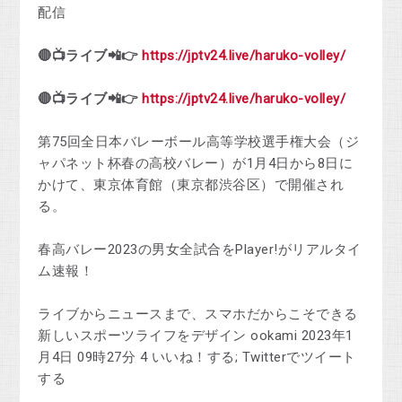
配信
🔴📺
ライブ
📲👉
https://jptv24.live/haruko-volley/
🔴📺
ライブ
📲👉
https://jptv24.live/haruko-volley/
第75回全日本バレーボール高等学校選手権大会（ジ
ャパネット杯春の高校バレー）が1月4日から8日に
かけて、東京体育館（東京都渋谷区）で開催され
る。
春高バレー2023の男女全試合をPlayer!がリアルタイ
ム速報！
ライブからニュースまで、スマホだからこそできる
新しいスポーツライフをデザイン ookami 2023年1
月4日 09時27分 4 いいね！する; Twitterでツイート
する