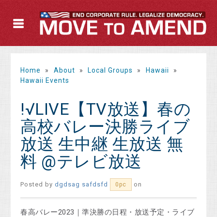
Home
»
About
»
Local Groups
»
Hawaii
»
Hawaii Events
!√LIVE【TV放送】春の
高校バレー決勝ライブ
放送 生中継 生放送 無
料 @テレビ放送
Posted by
dgdsag safdsfd
on
0pc
春高バレー2023｜準決勝の日程・放送予定・ライブ