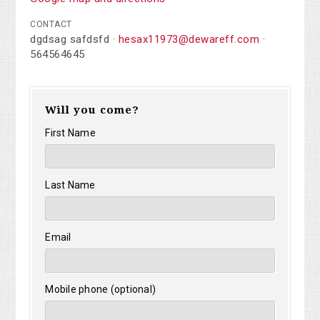
CONTACT
dgdsag safdsfd ·
hesax11973@dewareff.com
·
564564645
Will you come?
First Name
Last Name
Email
Mobile phone (optional)