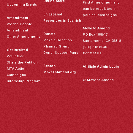
Online Store
First Amendment and
Upcoming Events
can be regulated in
En Español
political campaigns.
Amendment
Resources in Spanish
We the People
Move to Amend
Amendment
Donate
PO Box 188617
Other Amendments
Make a Donation
Sacramento, CA 95818
Planned Giving
(916) 318-8040
Get Involved
Donor Support Page
Contact Us
Volunteer
Share the Petition
Search
Affiliate Admin Login
MTA Action
MoveToAmend.org
Campaigns
© Move to Amend
Internship Program