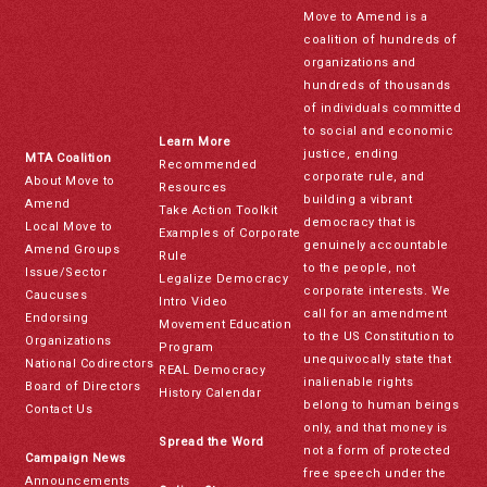
Move to Amend is a
coalition of hundreds of
organizations and
hundreds of thousands
of individuals committed
to social and economic
Learn More
justice, ending
MTA Coalition
Recommended
corporate rule, and
About Move to
Resources
building a vibrant
Amend
Take Action Toolkit
democracy that is
Local Move to
Examples of Corporate
genuinely accountable
Amend Groups
Rule
to the people, not
Issue/Sector
Legalize Democracy
corporate interests. We
Caucuses
Intro Video
call for an amendment
Endorsing
Movement Education
to the US Constitution to
Organizations
Program
unequivocally state that
National Codirectors
REAL Democracy
inalienable rights
Board of Directors
History Calendar
belong to human beings
Contact Us
only, and that money is
Spread the Word
not a form of protected
Campaign News
free speech under the
Announcements