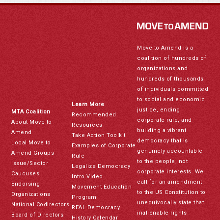
Move to Amend is a
coalition of hundreds of
organizations and
hundreds of thousands
of individuals committed
to social and economic
Learn More
justice, ending
MTA Coalition
Recommended
corporate rule, and
About Move to
Resources
building a vibrant
Amend
Take Action Toolkit
democracy that is
Local Move to
Examples of Corporate
genuinely accountable
Amend Groups
Rule
to the people, not
Issue/Sector
Legalize Democracy
corporate interests. We
Caucuses
Intro Video
call for an amendment
Endorsing
Movement Education
to the US Constitution to
Organizations
Program
unequivocally state that
National Codirectors
REAL Democracy
inalienable rights
Board of Directors
History Calendar