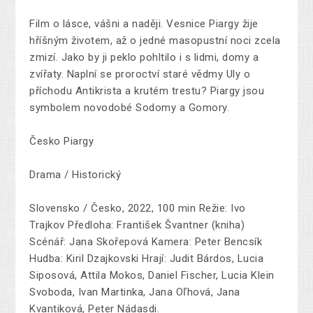
Film o lásce, vášni a naději. Vesnice Piargy žije
hříšným životem, až o jedné masopustní noci zcela
zmizí. Jako by ji peklo pohltilo i s lidmi, domy a
zvířaty. Naplní se proroctví staré vědmy Uly o
příchodu Antikrista a krutém trestu? Piargy jsou
symbolem novodobé Sodomy a Gomory.
Česko Piargy
Drama / Historický
Slovensko / Česko, 2022, 100 min Režie: Ivo
Trajkov Předloha: František Švantner (kniha)
Scénář: Jana Skořepová Kamera: Peter Bencsík
Hudba: Kiril Dzajkovski Hrají: Judit Bárdos, Lucia
Siposová, Attila Mokos, Daniel Fischer, Lucia Klein
Svoboda, Ivan Martinka, Jana Oľhová, Jana
Kvantiková, Peter Nádasdi.