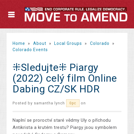
Home
»
About
»
Local Groups
»
Colorado
»
Colorado Events
⁜Sledujte⁜ Piargy
(2022) celý film Online
Dabing CZ/SK HDR
Posted by
samantha lynch
on
0pc
Naplní se proroctví staré vědmy Uly o příchodu
Antikrista a krutém trestu? Piargy jsou symbolem