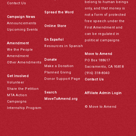
belong to human beings
Contact Us
only, and that money is
Spread the Word
not a form of protected
Campaign News
free speech under the
Announcements
Online Store
First Amendment and
Upcoming Events
can be regulated in
En Español
political campaigns.
Amendment
Resources in Spanish
We the People
Move to Amend
Amendment
Donate
PO Box 188617
Other Amendments
Make a Donation
Sacramento, CA 95818
Planned Giving
(916) 318-8040
Get Involved
Donor Support Page
Contact Us
Volunteer
Share the Petition
Search
Affiliate Admin Login
MTA Action
MoveToAmend.org
Campaigns
© Move to Amend
Internship Program