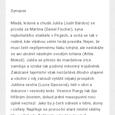
Synopse
Mladá, krásná a chudá Juliša (Judit Bárdos) se
provdá za Martina (Daniel Fischer), syna
nejbohatšího statkáře v Pirgách, a ocitá se tak v
rodině, kde vládnou velmi tvrdá pravidla. Nejen, že
musí čelit nepříjemnému tlaku tchýně, ale nedokáže
se ani ubránit násilným svodům tchána (Attila
Mokoš). Juliša se přesto do manželova otce
zamiluje a vzniká tak podivný milostný trojúhelník.
Zakázané tajemství však nezůstává dlouho utajené
a všichni z něj zatouží vytěžit nějaký prospěch.
Julišina sestra (Lucia Siposová), lidé v obci a
dokonce i vesnický kněz. Vesnice Piargy tak žije
hříšným životem, dokud jedné masopustní noci
úplně nezmizí. Jako by ji čerti odnesli s lidmi, domy
i zvířaty. Naplňuje se proroctví staré místní vědmy