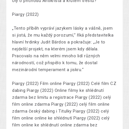
Uly o příchodu Antikrista a krutém trestu?
Piargy (2022)
„Tento příběh vypráví jazykem lásky a vášně, jsem
si jistá, že mu každý porozumí,“ říká představitelka
hlavní hrdinky Judit Bárdos a pokračuje: „Je to
nejdelší projekt, na kterém jsem kdy dělala.
Pracovalo na něm velmi mnoho lidí různých
národností, což přispělo k tomu, že dostal
mezinárodní temperament a jiskru.“
Piargy (2022) Film online Piargy (2022) Celé film CZ
dabing Piargy (2022) Online filmy ke shlédnutí
zdarma bez limitu a registrace Piargy (2022) celý
film online zdarma Piargy (2022) celý film online
zdarma český dabing i Titulky Piargy (2022) celý
film online online ke shlédnutí Piargy (2022) celý
film online ke shlédnutí online zdarma bez