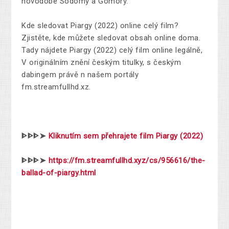
novodobé Sodomy a Gomory.
Kde sledovat Piargy (2022) online celý film?
Zjistěte, kde můžete sledovat obsah online doma.
Tady nájdete Piargy (2022) celý film online legálně,
V originálním znění českým titulky, s českým
dabingem právě n našem portály
fm.streamfullhd.xz.
ᐈᐈᐈ➤
Kliknutím sem přehrajete film Piargy (2022)
ᐈᐈᐈ➤
https://fm.streamfullhd.xyz/cs/956616/the-
ballad-of-piargy.html