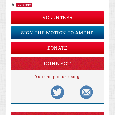
Colorado
VOLUNTEER
SIGN THE MOTION TO AMEND
DONATE
CONNECT
You can join us using