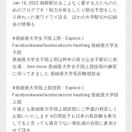
Jan 16, 2022 箱根駅伝をこよなく愛する人たちのた
めのブログです！戦力分析をしたり順位予想をした
り終わった後ワイワイ語る、ほかの大学駅伝や記録
会の情報も
#‎亜細亜大学女子陸上部 - Explore |
Facebookwwwfacebookcom hashtag 亜細亜大学女
子陸
亜細亜大学女子陸上部は昨年の富士山女子駅伝に初
出場 … See more 亜細亜大学女子陸上競技部の練習
に伺ってきました 亜細亜大学長距離競技会
#‎亜細亜大学陸上競技部 - Explore |
Facebookwwwfacebookcom hashtag 亜細亜大学陸
上競
今後とも亜細亜大学陸上競技部にご声援の程宜しく
お願いいたします 6日間息子も日本の長距離を牽引
してると言っても過言でない旭化成の合宿に参加さ
せて頂き