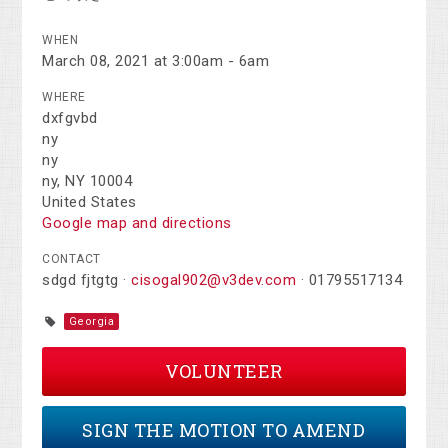
WHEN
March 08, 2021 at 3:00am - 6am
WHERE
dxfgvbd
ny
ny
ny, NY 10004
United States
Google map and directions
CONTACT
sdgd fjtgtg ·
cisogal902@v3dev.com
· 01795517134
Georgia
VOLUNTEER
SIGN THE MOTION TO AMEND