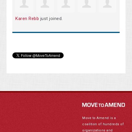
Karen Rebb
just joined.
Move to Amend is a
coalition of hundreds of
organizations and