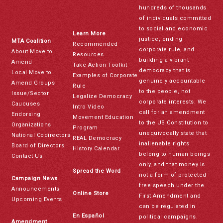
hundreds of thousands
of individuals committed
to social and economic
Learn More
justice, ending
MTA Coalition
Recommended
corporate rule, and
About Move to
Resources
building a vibrant
Amend
Take Action Toolkit
democracy that is
Local Move to
Examples of Corporate
genuinely accountable
Amend Groups
Rule
to the people, not
Issue/Sector
Legalize Democracy
corporate interests. We
Caucuses
Intro Video
call for an amendment
Endorsing
Movement Education
to the US Constitution to
Organizations
Program
unequivocally state that
National Codirectors
REAL Democracy
inalienable rights
Board of Directors
History Calendar
belong to human beings
Contact Us
only, and that money is
Spread the Word
not a form of protected
Campaign News
free speech under the
Announcements
Online Store
First Amendment and
Upcoming Events
can be regulated in
En Español
political campaigns.
Amendment