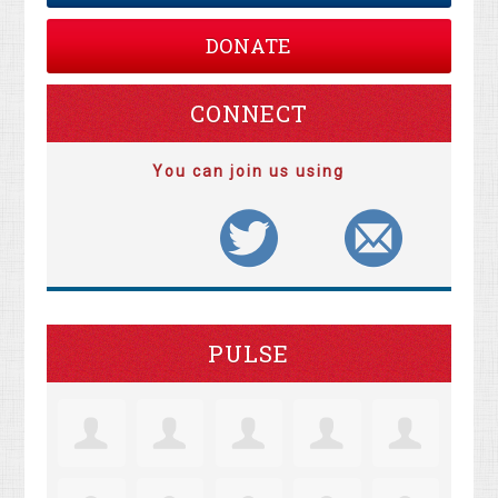
DONATE
CONNECT
You can join us using
PULSE