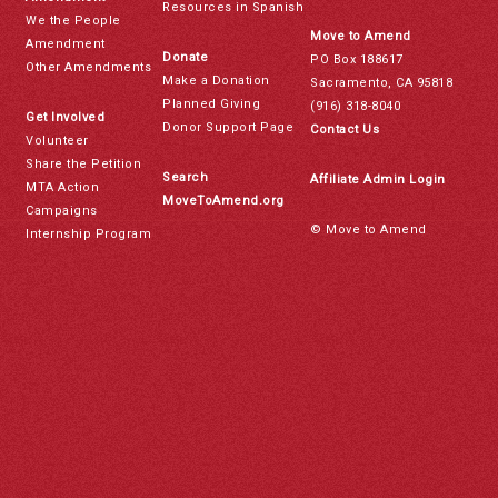
Resources in Spanish
We the People
Move to Amend
Amendment
Donate
PO Box 188617
Other Amendments
Make a Donation
Sacramento, CA 95818
Planned Giving
(916) 318-8040
Get Involved
Donor Support Page
Contact Us
Volunteer
Share the Petition
Search
Affiliate Admin Login
MTA Action
MoveToAmend.org
Campaigns
© Move to Amend
Internship Program