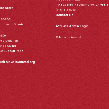
PO Box 188617 Sacramento, CA 95818
ine Store
(916) 318-8040
Contact Us
Español
ources in Spanish
Affiliate Admin Login
ate
© Move to Amend
e a Donation
nned Giving
or Support Page
rch MoveToAmend.org