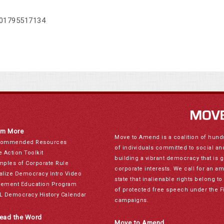
 01795517134
rn More
Move to Amend is a coalition of hund
ommended Resources
of individuals committed to social a
e Action Toolkit
building a vibrant democracy that is 
mples of Corporate Rule
corporate interests. We call for an a
alize Democracy Intro Video
state that inalienable rights belong 
ement Education Program
of protected free speech under the F
L Democracy History Calendar
campaigns.
ead the Word
Move to Amend