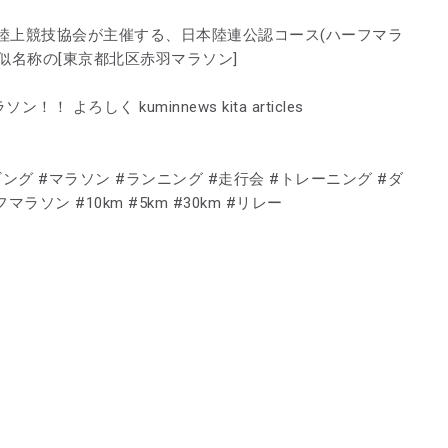
陸上競技協会が主催する、日本陸連公認コース(ハーフマラ
類似名称の[東京都北区赤羽マラソン]
 よろしく kuminnews kita articles
グ #マラソン #ランニング #走行会 #トレーニング #ダ
ラソン #10km #5km #30km #リレー