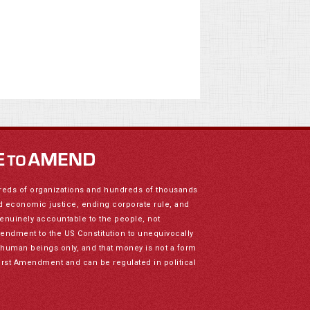
reds of organizations and hundreds of thousands
nd economic justice, ending corporate rule, and
genuinely accountable to the people, not
mendment to the US Constitution to unequivocally
to human beings only, and that money is not a form
irst Amendment and can be regulated in political