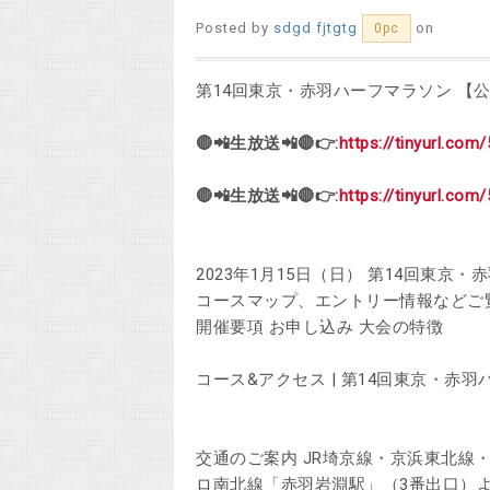
Posted by
sdgd fjtgtg
on
0pc
第14回東京・赤羽ハーフマラソン 【公式】ak
🔴📲生放送📲🔴👉:
https://tinyurl.com
🔴📲生放送📲🔴👉:
https://tinyurl.com
2023年1月15日（日） 第14回東
コースマップ、エントリー情報などご
‎開催要項 ‎お申し込み ‎大会の特徴
コース&アクセス | 第14回東京・赤羽ハーフマ
交通のご案内 JR埼京線・京浜東北線
ロ南北線「赤羽岩淵駅」（3番出口）よ