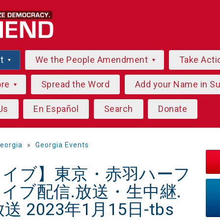
ut
We the People Amendment
Take Acti
ore
Spread the Word
Add your Name in S
Us
En Español
Search
Donate
eorgia
»
Georgia Events
!!ライブ】東京・赤羽ハーフ
 ライブ配信.放送・生中継.
2023年1月15日-tbs