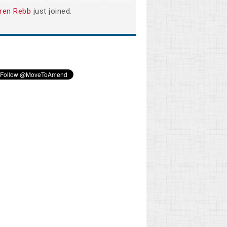
ren Rebb
just joined.