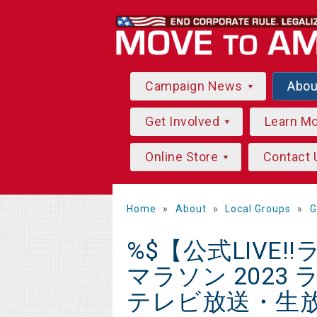
Campaign News
Abo
Get Involved
Learn M
Online Store
Contact 
Home
»
About
»
Local Groups
»
G
%$【公式LIVE
マラソン 2023
テレビ放送・生放送 