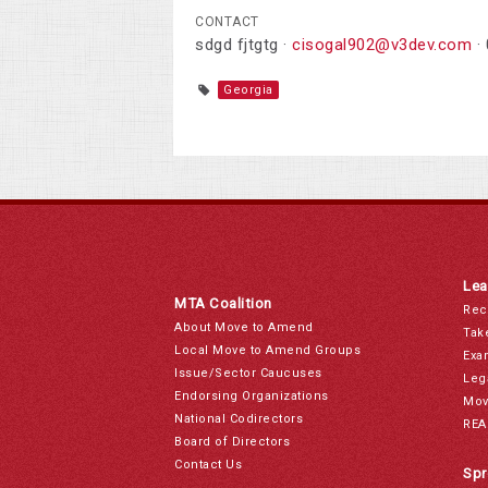
CONTACT
sdgd fjtgtg ·
cisogal902@v3dev.com
·
Georgia
Lea
MTA Coalition
Rec
About Move to Amend
Tak
Local Move to Amend Groups
Exa
Issue/Sector Caucuses
Leg
Endorsing Organizations
Mov
National Codirectors
REA
Board of Directors
Contact Us
Spr