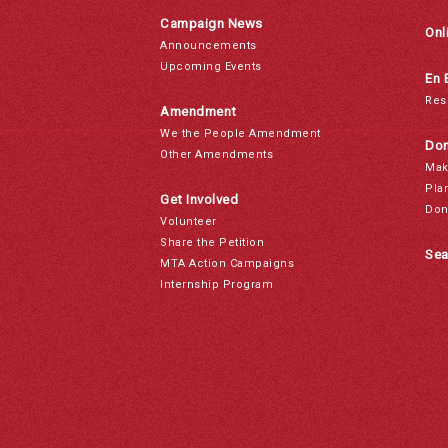
Campaign News
Onl
Announcements
Upcoming Events
En 
Res
Amendment
We the People Amendment
Don
Other Amendments
Mak
Pla
Get Involved
Don
Volunteer
Share the Petition
Sea
MTA Action Campaigns
Internship Program