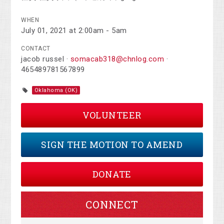
WHEN
July 01, 2021 at 2:00am - 5am
CONTACT
jacob russel ·
somacab318@chnlog.com
·
465489781567899
Oklahoma (OK)
VOLUNTEER
SIGN THE MOTION TO AMEND
DONATE
CONNECT