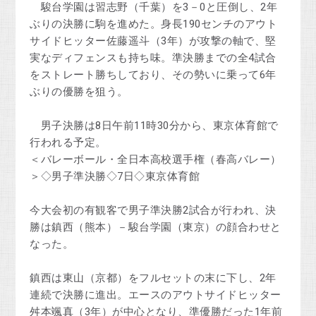
駿台学園は習志野（千葉）を3－0と圧倒し、2年
ぶりの決勝に駒を進めた。身長190センチのアウト
サイドヒッター佐藤遥斗（3年）が攻撃の軸で、堅
実なディフェンスも持ち味。準決勝までの全4試合
をストレート勝ちしており、その勢いに乗って6年
ぶりの優勝を狙う。
男子決勝は8日午前11時30分から、東京体育館で
行われる予定。
＜バレーボール・全日本高校選手権（春高バレー）
＞◇男子準決勝◇7日◇東京体育館
今大会初の有観客で男子準決勝2試合が行われ、決
勝は鎮西（熊本）－駿台学園（東京）の顔合わせと
なった。
鎮西は東山（京都）をフルセットの末に下し、2年
連続で決勝に進出。エースのアウトサイドヒッター
舛本颯真（3年）が中心となり、準優勝だった1年前