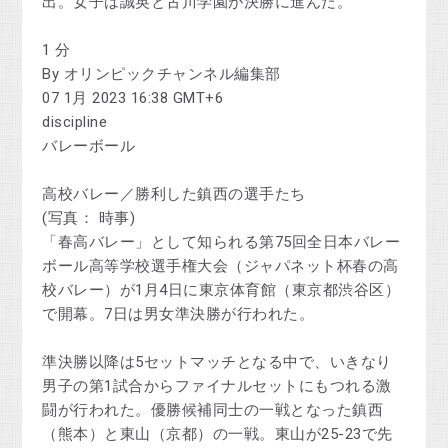
出。女子は誠英と古川学園が決勝に進んだ。
1 分
By オリンピックチャンネル編集部
07 1月 2023 16:38 GMT+6
discipline
バレーボール
高校バレー／勝利した鎮西の選手たち
(写真： 時事)
「春高バレー」として知られる第75回全日本バレー
ボール高等学校選手権大会（ジャパネット杯春の高
校バレー）が1月4日に東京体育館（東京都渋谷区）
で開幕。7日は男女準決勝が行われた。
準決勝以降は5セットマッチとなる中で、いきなり
男子の第1試合からファイナルセットにもつれる激
闘が行われた。優勝候補同士の一戦となった鎮西
（熊本）と東山（京都）の一戦。東山が25-23で先