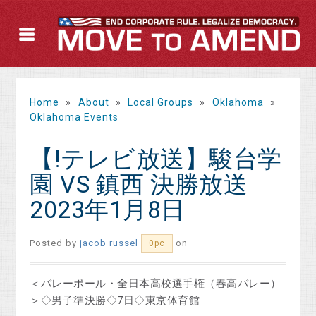
Home
»
About
»
Local Groups
»
Oklahoma
»
Oklahoma Events
【!テレビ放送】駿台学
園 VS 鎮西 決勝放送
2023年1月8日
Posted by
jacob russel
on
0pc
＜バレーボール・全日本高校選手権（春高バレー）
＞◇男子準決勝◇7日◇東京体育館