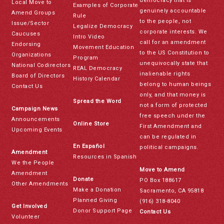
democracy that is
Local Move to
Examples of Corporate
genuinely accountable
Amend Groups
Rule
to the people, not
Issue/Sector
Legalize Democracy
corporate interests. We
Caucuses
Intro Video
call for an amendment
Endorsing
Movement Education
to the US Constitution to
Organizations
Program
unequivocally state that
National Codirectors
REAL Democracy
inalienable rights
Board of Directors
History Calendar
belong to human beings
Contact Us
only, and that money is
Spread the Word
not a form of protected
Campaign News
free speech under the
Announcements
Online Store
First Amendment and
Upcoming Events
can be regulated in
En Español
political campaigns.
Amendment
Resources in Spanish
We the People
Move to Amend
Amendment
Donate
PO Box 188617
Other Amendments
Make a Donation
Sacramento, CA 95818
Planned Giving
(916) 318-8040
Get Involved
Donor Support Page
Contact Us
Volunteer