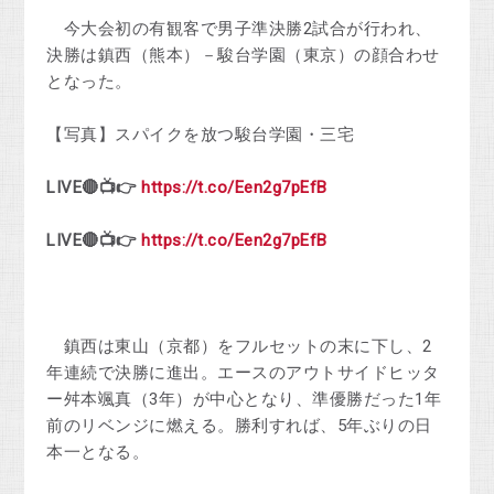
今大会初の有観客で男子準決勝2試合が行われ、
決勝は鎮西（熊本）－駿台学園（東京）の顔合わせ
となった。
【写真】スパイクを放つ駿台学園・三宅
LIVE🔴📺👉
https://t.co/Een2g7pEfB
LIVE🔴📺👉
https://t.co/Een2g7pEfB
鎮西は東山（京都）をフルセットの末に下し、2
年連続で決勝に進出。エースのアウトサイドヒッタ
ー舛本颯真（3年）が中心となり、準優勝だった1年
前のリベンジに燃える。勝利すれば、5年ぶりの日
本一となる。