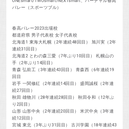
ONEsmart/TWOsmart/NEXTsmart、バーチャル春高
バレー（スポーツブル）
春高バレー2023出場校
都道府県 男子代表校 女子代表校
北海道1 東海大札幌（2年連続48回目） 旭川実（2年
連続31回目）
北海道2 とわの森三愛（7年ぶり10回目） 札幌山の
手（2年ぶり14回目）
青森 弘前工（3年連続43回目） 青森西（6年連続19
回目
岩手 一関修紅（2年連続14回目） 盛岡誠桜（2年連
続27回目）
秋田 雄物川（28年連続28回目） 秋田令和（12年ぶ
り2回目）
山形 山形中央（2年連続20回目） 米沢中央（3年連
続12回目）
宮城 東北（3年ぶり31回目） 古川学園（18年連続43