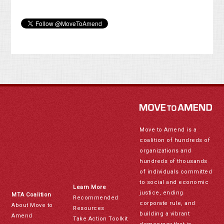
Move to Amend is a
coalition of hundreds of
organizations and
hundreds of thousands
of individuals committed
to social and economic
Learn More
justice, ending
MTA Coalition
Recommended
corporate rule, and
About Move to
Resources
building a vibrant
Amend
Take Action Toolkit