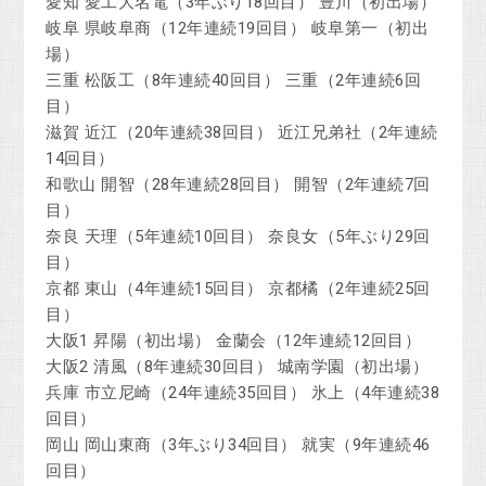
愛知 愛工大名電（3年ぶり18回目） 豊川（初出場）
岐阜 県岐阜商（12年連続19回目） 岐阜第一（初出
場）
三重 松阪工（8年連続40回目） 三重（2年連続6回
目）
滋賀 近江（20年連続38回目） 近江兄弟社（2年連続
14回目）
和歌山 開智（28年連続28回目） 開智（2年連続7回
目）
奈良 天理（5年連続10回目） 奈良女（5年ぶり29回
目）
京都 東山（4年連続15回目） 京都橘（2年連続25回
目）
大阪1 昇陽（初出場） 金蘭会（12年連続12回目）
大阪2 清風（8年連続30回目） 城南学園（初出場）
兵庫 市立尼崎（24年連続35回目） 氷上（4年連続38
回目）
岡山 岡山東商（3年ぶり34回目） 就実（9年連続46
回目）