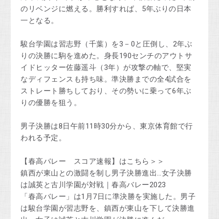
のリベンジに燃える。勝利すれば、5年ぶりの日本
一となる。
駿台学園は習志野（千葉）を3－0と圧倒し、2年ぶ
りの決勝に駒を進めた。身長190センチのアウトサ
イドヒッター佐藤遥斗（3年）が攻撃の軸で、堅実
なディフェンスも持ち味。準決勝までの全4試合を
ストレート勝ちしており、その勢いに乗って6年ぶ
りの優勝を狙う。
男子決勝は8日午前11時30分から、東京体育館で行
われる予定。
【春高バレー スコア速報】はこちら＞＞
鎮西が東山との激闘を制し男子決勝進出…女子決勝
は誠英と古川学園が対戦｜春高バレー2023
「春高バレー」は1月7日に準決勝を実施した。男子
は駿台学園が習志野を、鎮西が東山を下して決勝進