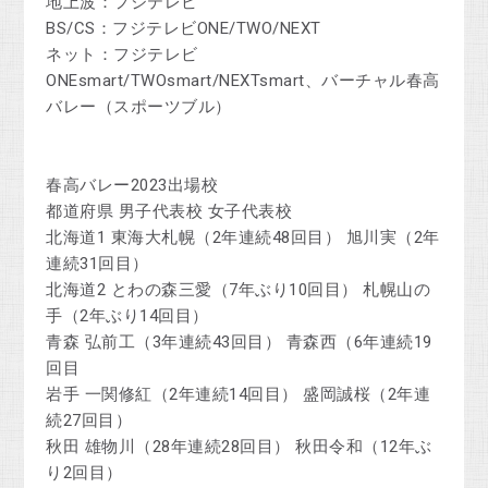
地上波：フジテレビ
BS/CS：フジテレビONE/TWO/NEXT
ネット：フジテレビ
ONEsmart/TWOsmart/NEXTsmart、バーチャル春高
バレー（スポーツブル）
春高バレー2023出場校
都道府県 男子代表校 女子代表校
北海道1 東海大札幌（2年連続48回目） 旭川実（2年
連続31回目）
北海道2 とわの森三愛（7年ぶり10回目） 札幌山の
手（2年ぶり14回目）
青森 弘前工（3年連続43回目） 青森西（6年連続19
回目
岩手 一関修紅（2年連続14回目） 盛岡誠桜（2年連
続27回目）
秋田 雄物川（28年連続28回目） 秋田令和（12年ぶ
り2回目）