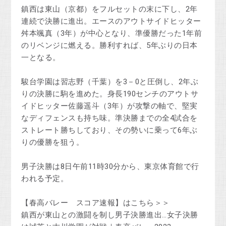
鎮西は東山（京都）をフルセットの末に下し、2年
連続で決勝に進出。エースのアウトサイドヒッター
舛本颯真（3年）が中心となり、準優勝だった1年前
のリベンジに燃える。勝利すれば、5年ぶりの日本
一となる。
駿台学園は習志野（千葉）を3－0と圧倒し、2年ぶ
りの決勝に駒を進めた。身長190センチのアウトサ
イドヒッター佐藤遥斗（3年）が攻撃の軸で、堅実
なディフェンスも持ち味。準決勝までの全4試合を
ストレート勝ちしており、その勢いに乗って6年ぶ
りの優勝を狙う。
男子決勝は8日午前11時30分から、東京体育館で行
われる予定。
【春高バレー スコア速報】はこちら＞＞
鎮西が東山との激闘を制し男子決勝進出…女子決勝