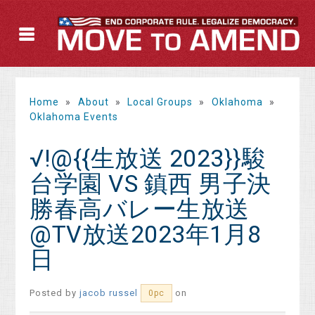
Home
»
About
»
Local Groups
»
Oklahoma
»
Oklahoma Events
√!@{{生放送 2023}}駿
台学園 VS 鎮西 男子決
勝春高バレー生放送
@TV放送2023年1月8
日
Posted by
jacob russel
on
0pc