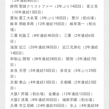
（2年連続8回目）
静岡 聖隷クリストファー（2年ぶり14回目） 富士見
（10年連続15回目）
愛知 愛工大名電（3年ぶり18回目） 豊川（初出場）
岐阜 県岐阜商（12年連続19回目） 岐阜第一（初出
場）
三重 松阪工（8年連続40回目） 三重（2年連続6回
目）
滋賀 近江（20年連続38回目） 近江兄弟社（2年連続
14回目）
和歌山 開智（28年連続28回目） 開智（2年連続7回
目）
奈良 天理（5年連続10回目） 奈良女（5年ぶり29回
目）
京都 東山（4年連続15回目） 京都橘（2年連続25回
目）
大阪1 昇陽（初出場） 金蘭会（12年連続12回目）
大阪2 清風（8年連続30回目） 城南学園（初出場）
兵庫 市立尼崎（24年連続35回目） 氷上（4年連続38