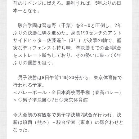
前のリベンジに燃える。勝利すれば、5年ぶりの日
本一となる。
駿台学園は習志野（千葉）を3－0と圧倒し、2年
ぶりの決勝に駒を進めた。身長190センチのアウト
サイドヒッター佐藤遥斗（3年）が攻撃の軸で、堅
実なディフェンスも持ち味。準決勝までの全4試合
をストレート勝ちしており、その勢いに乗って6年
ぶりの優勝を狙う。
男子決勝は8日午前11時30分から、東京体育館で
行われる予定。
＜バレーボール・全日本高校選手権（春高バレー）
＞◇男子準決勝◇7日◇東京体育館
今大会初の有観客で男子準決勝2試合が行われ、決
勝は鎮西（熊本）－駿台学園（東京）の顔合わせと
なった。