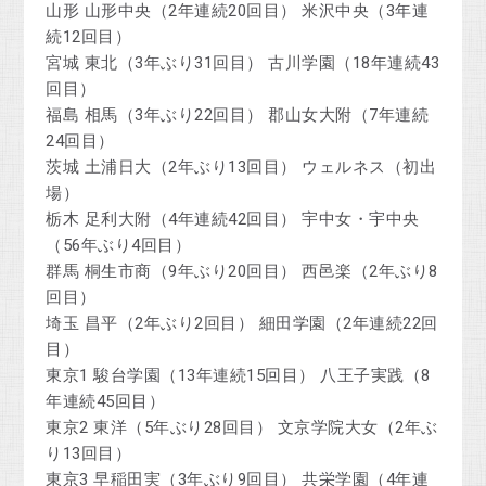
山形 山形中央（2年連続20回目） 米沢中央（3年連
続12回目）
宮城 東北（3年ぶり31回目） 古川学園（18年連続43
回目）
福島 相馬（3年ぶり22回目） 郡山女大附（7年連続
24回目）
茨城 土浦日大（2年ぶり13回目） ウェルネス（初出
場）
栃木 足利大附（4年連続42回目） 宇中女・宇中央
（56年ぶり4回目）
群馬 桐生市商（9年ぶり20回目） 西邑楽（2年ぶり8
回目）
埼玉 昌平（2年ぶり2回目） 細田学園（2年連続22回
目）
東京1 駿台学園（13年連続15回目） 八王子実践（8
年連続45回目）
東京2 東洋（5年ぶり28回目） 文京学院大女（2年ぶ
り13回目）
東京3 早稲田実（3年ぶり9回目） 共栄学園（4年連