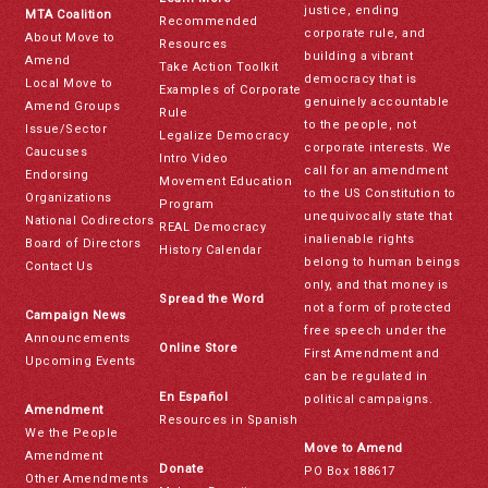
justice, ending
MTA Coalition
Recommended
corporate rule, and
About Move to
Resources
building a vibrant
Amend
Take Action Toolkit
democracy that is
Local Move to
Examples of Corporate
genuinely accountable
Amend Groups
Rule
to the people, not
Issue/Sector
Legalize Democracy
corporate interests. We
Caucuses
Intro Video
call for an amendment
Endorsing
Movement Education
to the US Constitution to
Organizations
Program
unequivocally state that
National Codirectors
REAL Democracy
inalienable rights
Board of Directors
History Calendar
belong to human beings
Contact Us
only, and that money is
Spread the Word
not a form of protected
Campaign News
free speech under the
Announcements
Online Store
First Amendment and
Upcoming Events
can be regulated in
En Español
political campaigns.
Amendment
Resources in Spanish
We the People
Move to Amend
Amendment
Donate
PO Box 188617
Other Amendments