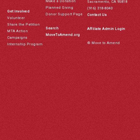
Make a Donation
Sacramento, CA 95818
Planned Giving
(916) 318-8040
Get Involved
Donor Support Page
Contact Us
Volunteer
Share the Petition
Search
Affiliate Admin Login
MTA Action
MoveToAmend.org
Campaigns
© Move to Amend
Internship Program