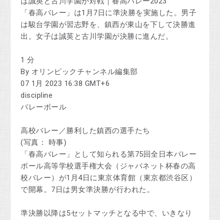
は誠英と古川学園が対戦｜春高バレー2023
「春高バレー」は1月7日に準決勝を実施した。男子
は駿台学園が習志野を、鎮西が東山を下して決勝進
出。女子は誠英と古川学園が決勝に進んだ。
1 分
By オリンピックチャンネル編集部
07 1月 2023 16:38 GMT+6
discipline
バレーボール
高校バレー／勝利した鎮西の選手たち
(写真： 時事)
「春高バレー」として知られる第75回全日本バレー
ボール高等学校選手権大会（ジャパネット杯春の高
校バレー）が1月4日に東京体育館（東京都渋谷区）
で開幕。7日は男女準決勝が行われた。
準決勝以降は5セットマッチとなる中で、いきなり