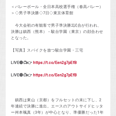
＜バレーボール・全日本高校選手権（春高バレー）
＞◇男子準決勝◇7日◇東京体育館
今大会初の有観客で男子準決勝2試合が行われ、
決勝は鎮西（熊本）－駿台学園（東京）の顔合わせ
となった。
【写真】スパイクを放つ駿台学園・三宅
LIVE🔴📺👉
https://t.co/Een2g7pEfB
LIVE🔴📺👉
https://t.co/Een2g7pEfB
鎮西は東山（京都）をフルセットの末に下し、2
年連続で決勝に進出。エースのアウトサイドヒッタ
ー舛本颯真（3年）が中心となり、準優勝だった1年