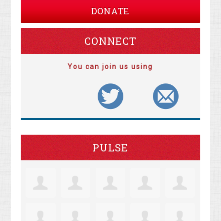
DONATE
CONNECT
You can join us using
PULSE