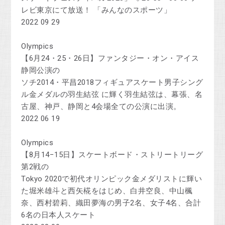
レビ東京にて放送！ 「みんなのスポーツ」
2022 09 29
Olympics
【6月24・25・26日】ファンタジー・オン・アイス
静岡公演の
ソチ2014・平昌2018フィギュアスケート男子シング
ル金メダルの羽生結弦 に輝く羽生結弦は、幕張、名
古屋、神戸、静岡と4会場全ての公演に出演。
2022 06 19
Olympics
【8月14−15日】スケートボード・ストリートリーグ
第2戦の
Tokyo 2020で初代オリンピック金メダリストに輝い
た堀米雄斗と西矢椛をはじめ、白井空良、中山楓
奈、西村碧莉、織田夢海の男子2名、女子4名、合計
6名の日本人スケート