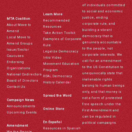
of individuals committed
to social and economic
Learn More
justice, ending
MTA Coalition
Recommended
corporate rule, and
About Move to
Resources
building a vibrant
Amend
Take Action Toolkit
democracy that is
Local Move to
Examples of Corporate
genuinely accountable
Amend Groups
Rule
to the people, not
Issue/Sector
Legalize Democracy
corporate interests. We
Caucuses
Intro Video
call for an amendment
Endorsing
Movement Education
to the US Constitution to
Organizations
Program
unequivocally state that
National Codirectors
REAL Democracy
inalienable rights
Board of Directors
History Calendar
belong to human beings
Contact Us
only, and that money is
Spread the Word
not a form of protected
Campaign News
free speech under the
Announcements
Online Store
First Amendment and
Upcoming Events
can be regulated in
En Español
political campaigns.
Amendment
Resources in Spanish
We the People