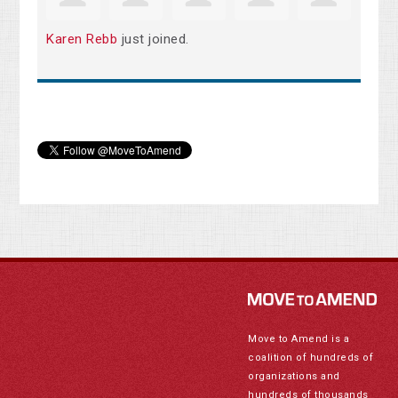
Karen Rebb
just joined.
Move to Amend is a
coalition of hundreds of
organizations and
hundreds of thousands