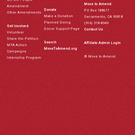
Move to Amend
Amendment
Donate
PO Box 188617
Other Amendments
Make a Donation
Sacramento, CA 95818
Planned Giving
(916) 318-8040
Get Involved
Donor Support Page
Contact Us
Volunteer
Share the Petition
Search
Affiliate Admin Login
MTA Action
MoveToAmend.org
Campaigns
© Move to Amend
Internship Program